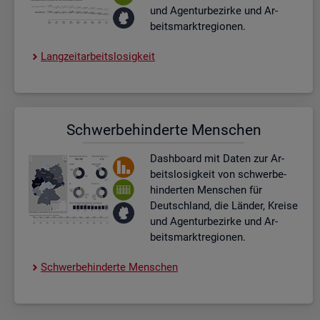
und Agen­tur­be­zir­ke und Ar­
beits­markt­re­gio­nen.
Lang­zeit­ar­beits­lo­sig­keit
Schwer­be­hin­der­te Men­schen
Dash­board
mit Daten zur Ar­
beits­lo­sig­keit von schwer­be­
hin­der­ten Men­schen für
Deutsch­land, die Län­der, Krei­se
und Agen­tur­be­zir­ke und Ar­
beits­markt­re­gio­nen.
Schwer­be­hin­der­te Men­schen