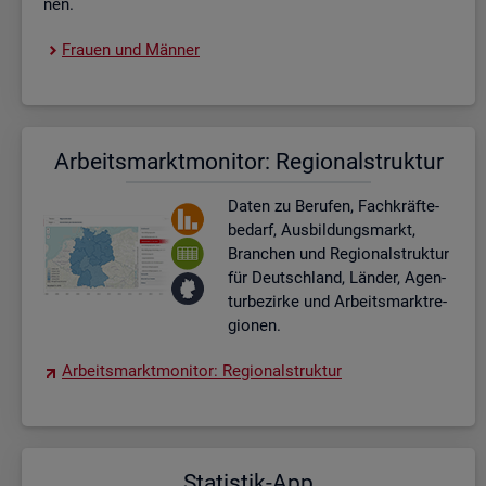
nen.
Frau­en und Män­ner
Ar­beits­markt­mo­ni­tor: Re­gio­nal­struk­tur
Daten zu Be­ru­fen, Fach­kräf­te­
be­darf, Aus­bil­dungs­markt,
Bran­chen und Re­gio­nal­struk­tur
für Deutsch­land, Län­der, Agen­
tur­be­zir­ke und Ar­beits­markt­re­
gio­nen.
Ar­beits­markt­mo­ni­tor: Re­gio­nal­struk­tur
Sta­tis­tik-App