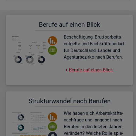
Be­ru­fe auf einen Blick
Be­schäf­ti­gung, Brut­to­ar­beits­
ent­gel­te und Fach­kräf­te­be­darf
für Deutsch­land, Län­der und
Agen­tur­be­zir­ke nach Be­ru­fen.
Be­ru­fe auf einen Blick
Struk­tur­wan­del nach Be­ru­fen
Wie haben sich Ar­beits­kräf­te­
nach­fra­ge und -an­ge­bot nach
Be­ru­fen in den letz­ten Jah­ren
ver­än­dert? Wel­che Rolle spie­