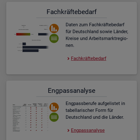
Fach­kräf­te­be­darf
Daten zum Fach­kräf­te­be­darf
für Deutsch­land sowie Län­der,
Krei­se und Ar­beits­markt­re­gio­
nen.
Fach­kräf­te­be­darf
Eng­pass­ana­ly­se
Eng­pass­be­ru­fe auf­ge­lis­tet in
ta­bel­la­ri­scher Form für
Deutsch­land und die Län­der.
Eng­pass­ana­ly­se