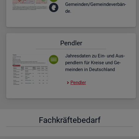
Ge­mein­den/Ge­mein­de­ver­bän­
de.
Pend­ler
Jah­res­da­ten zu Ein- und Aus­
pend­lern für Krei­se und Ge­
mein­den in Deutsch­land
Pend­ler
Fach­kräf­te­be­darf