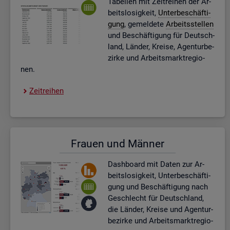
Ta­bel­len mit Zeit­rei­hen der Ar­
beits­lo­sig­keit,
Un­ter­be­schäf­ti­
gung
, ge­mel­de­te
Ar­beits­stel­len
und Be­schäf­ti­gung für Deutsch­
land, Län­der, Krei­se, Agen­tur­be­
zir­ke und Ar­beits­markt­re­gio­
nen.
Zeit­rei­hen
Frau­en und Män­ner
Dash­board
mit Daten zur Ar­
beits­lo­sig­keit, Un­ter­be­schäf­ti­
gung und Be­schäf­ti­gung nach
Ge­schlecht für Deutsch­land,
die Län­der, Krei­se und Agen­tur­
be­zir­ke und Ar­beits­markt­re­gio­