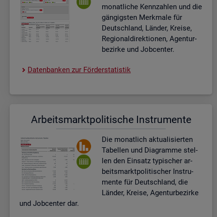
mo­nat­li­che Kenn­zah­len und die
gän­gigs­ten Merk­ma­le für
Deutsch­land, Län­der, Krei­se,
Re­gio­nal­di­rek­tio­nen, Agen­tur­
be­zir­ke und Job­cen­ter.
Da­ten­ban­ken zur För­der­sta­tis­tik
Ar­beits­markt­po­li­ti­sche In­stru­men­te
Die mo­nat­lich ak­tua­li­sier­ten
Ta­bel­len und Dia­gram­me stel­
len den Ein­satz ty­pi­scher ar­
beits­markt­po­li­ti­scher In­stru­
men­te für Deutsch­land, die
Län­der, Krei­se, Agen­tur­be­zir­ke
und Job­cen­ter dar.