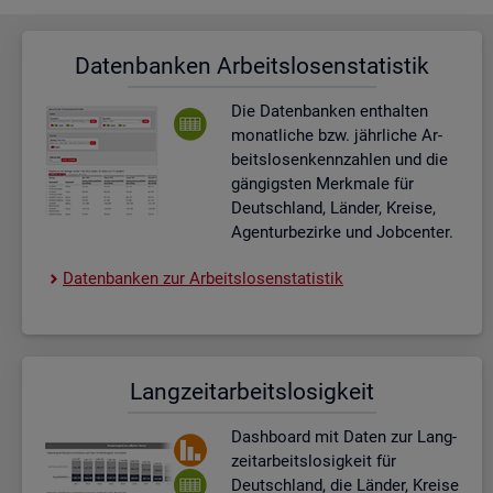
Da­ten­ban­ken Ar­beits­lo­sen­sta­tis­tik
Die Da­ten­ban­ken ent­hal­ten
mo­nat­li­che bzw. jähr­li­che Ar­
beits­lo­sen­kenn­zah­len und die
gän­gigs­ten Merk­ma­le für
Deutsch­land, Län­der, Krei­se,
Agen­tur­be­zir­ke und Job­cen­ter.
Da­ten­ban­ken zur Ar­beits­lo­sen­sta­tis­tik
Lang­zeit­ar­beits­lo­sig­keit
Dash­board
mit Daten zur Lang­
zeit­ar­beits­lo­sig­keit für
Deutsch­land, die Län­der, Krei­se