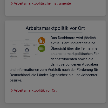
Ar­beits­markt­po­li­ti­sche In­stru­men­te
Ar­beits­markt­po­li­tik vor Ort
Das Da­sh­board wird jähr­lich
ak­tua­li­siert und ent­hält eine
Über­sicht über die Teil­nah­men
an ar­beits­mark­po­li­ti­schen För­
der­instru­men­ten sowie die
damit ver­bun­de­nen Aus­ga­ben
und In­for­ma­tio­nen zum Ver­bleib nach der För­de­rung für
Deutsch­land, die Län­der, Agen­tur­be­zir­ke und Job­cent­er­
be­zir­ke.
Ar­beits­markt­po­li­tik vor Ort