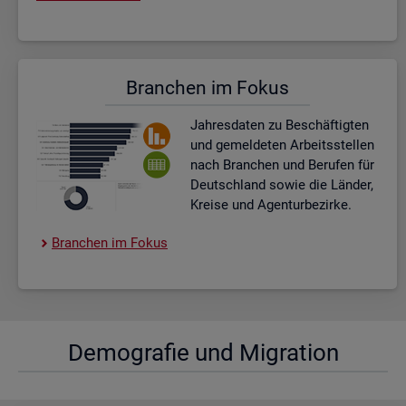
Bran­chen im Fokus
Jah­res­da­ten zu Be­schäf­tig­ten
und ge­mel­de­ten Ar­beits­stel­len
nach Bran­chen und Be­ru­fen für
Deutsch­land sowie die Län­der,
Krei­se und Agen­tur­be­zir­ke.
Bran­chen im Fokus
De­mo­gra­fie und Mi­gra­ti­on