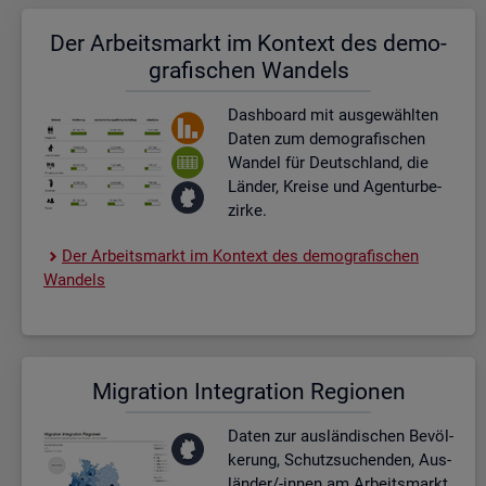
Der Ar­beits­markt im Kon­text des de­mo­
gra­fi­schen Wan­dels
Dash­board
mit aus­ge­wähl­ten
Daten zum de­mo­gra­fi­schen
Wan­del für Deutsch­land, die
Län­der, Krei­se und Agen­tur­be­
zir­ke.
Der Ar­beits­markt im Kon­text des de­mo­gra­fi­schen
Wan­dels
Mi­gra­ti­on In­te­gra­ti­on Re­gio­nen
Daten zur aus­län­di­schen Be­völ­
ke­rung, Schutz­su­chen­den, Aus­
län­der/-innen am Ar­beits­markt