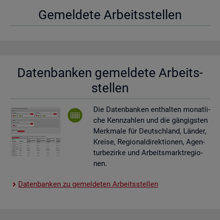
Ge­mel­de­te Ar­beits­stel­len
Da­ten­ban­ken ge­mel­de­te Ar­beits­
stel­len
Die Da­ten­ban­ken ent­hal­ten mo­nat­li­
che Kenn­zah­len und die gän­gigs­ten
Merk­ma­le für Deutsch­land, Län­der,
Krei­se, Re­gio­nal­di­rek­tio­nen, Agen­
tur­be­zir­ke und Ar­beits­markt­re­gio­
nen.
Da­ten­ban­ken zu ge­mel­de­ten Ar­beits­stel­len