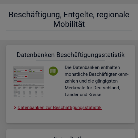
Be­schäf­ti­gung, Ent­gel­te, re­gio­na­le
Mo­bi­li­tät
Da­ten­ban­ken Be­schäf­ti­gungs­sta­tis­tik
Die Da­ten­ban­ken ent­hal­ten
mo­nat­li­che Be­schäf­tig­ten­kenn­
zah­len und die gän­gigs­ten
Merk­ma­le für Deutsch­land,
Län­der und Krei­se.
Da­ten­ban­ken zur Be­schäf­ti­gungs­sta­tis­tik