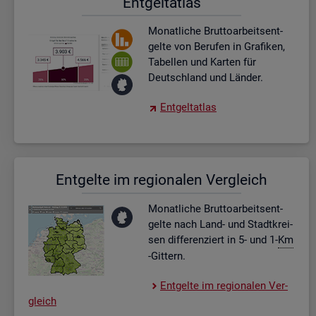
Ent­gel­t­at­las
Mo­nat­li­che Brut­to­ar­beits­ent­
gel­te von Be­ru­fen in Gra­fi­ken,
Ta­bel­len und Kar­ten für
Deutsch­land und Län­der.
Ent­gel­t­at­las
Ent­gel­te im re­gio­na­len Ver­gleich
Mo­nat­li­che Brut­to­ar­beits­ent­
gel­te nach Land- und Stadt­krei­
sen dif­fe­ren­ziert in 5- und 1-
Km
-Git­tern.
Ent­gel­te im re­gio­na­len Ver­
gleich