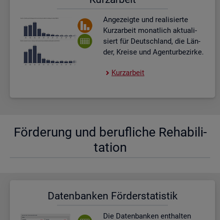
An­ge­zeig­te und rea­li­sier­te
Kurz­ar­beit mo­nat­lich ak­tua­li­
siert für Deutsch­land, die Län­
der, Krei­se und Agen­tur­be­zir­ke.
Kurz­ar­beit
För­de­rung und be­ruf­li­che Re­ha­bi­li­
ta­ti­on
Da­ten­ban­ken För­der­sta­tis­tik
Die Da­ten­ban­ken ent­hal­ten