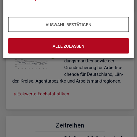
AUSWAHL BESTÄTIGEN
Eck­wer­te Fach­sta­tis­ti­ken
In­ter­ak­ti­ve Dia­gram­me und Ta­
ALLE ZULASSEN
bel­len zu den ak­tu­el­len Eck­
wer­ten des Ar­beits- und Aus­bil­
dungs­mark­tes sowie der
Grund­si­che­rung für Ar­beit­su­
chen­de für Deutsch­land, Län­
der, Krei­se, Agen­tur­be­zir­ke und Ar­beits­markt­re­gio­nen.
Eck­wer­te Fach­sta­tis­ti­ken
Zeit­rei­hen