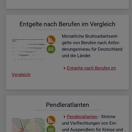
Ent­gel­te nach Be­ru­fen im Ver­gleich
Mo­nat­li­che Brut­to­ar­beits­ent­
gel­te von Be­ru­fen nach An­for­
de­rungs­ni­veau für Deutsch­land
und die Län­der.
Ent­gel­te nach Be­ru­fen im
Ver­gleich
Pend­ler­at­lan­ten
Pend­ler­at­lan­ten
- Strö­me
und Ver­flech­tun­gen von Ein-
und Aus­pend­lern für Krei­se und