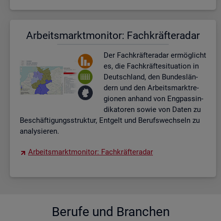
Ar­beits­markt­mo­ni­tor: Fach­kräf­te­ra­dar
Der Fach­kräf­te­ra­dar er­mög­licht
es, die Fach­kräf­te­si­tua­ti­on in
Deutsch­land, den Bun­des­län­
dern und den Ar­beits­markt­re­
gio­nen an­hand von Eng­pas­sin­
di­ka­to­ren sowie von Daten zu
Be­schäf­ti­gungs­struk­tur, Ent­gelt und Be­rufs­wech­seln zu
ana­ly­sie­ren.
Ar­beits­markt­mo­ni­tor: Fach­kräf­te­ra­dar
Be­ru­fe und Bran­chen