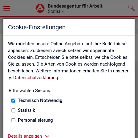
Statistiken
Interaktive Statistiken
Cookie-Einstellungen
Ar­beits­markt im Über­blick
Wir möchten unsere Online-Angebote auf Ihre Bedürfnisse
anpassen. Zu diesem Zweck setzen wir sogenannte
Cookies ein. Entscheiden Sie bitte selbst, welche Cookies
Sie zulassen. Die Arten von Cookies werden nachfolgend
beschrieben. Weitere Informationen erhalten Sie in unserer
Eck­wer­te Ar­beits­markt
Datenschutzerklärung
.
Mo­nats­ak­tu­el­le Daten zu Ar­
Bitte wählen Sie aus:
beits­lo­sig­keit,
Ar­beits­stel­len
,
Technisch Notwendig
Be­schäf­ti­gung und Grund­si­che­
rung für Deutsch­land, Län­der,
Statistik
Krei­se, Agen­tur­be­zir­ke und Ar­
Personalisierung
beits­markt­re­gio­nen.
Eck­wer­te Ar­beits­markt
Details anzeigen