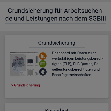
Grund­si­che­rung für Ar­beit­su­chen­
de und Leis­tun­gen nach dem SGBIII
Grund­si­che­rung
Dash­board
mit Daten zu er­
werbs­fä­hi­gen Leis­tungs­be­rech­
tig­ten (ELB), ELB-Quo­ten, Re­
gel­leis­tungs­be­rech­tig­ten und
Be­darfs­ge­mein­schaf­ten.
Grund­si­che­rung
Kurz­ar­beit