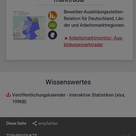
Be­wer­ber-Aus­bil­dungs­stel­len-
Re­la­ti­on für Deutsch­land, Län­
der und Ar­beits­markt­re­gio­nen.
Ar­beits­markt­mo­ni­tor: Aus­
bil­dungs­markt­ra­dar
Wissenswertes
Veröffentlichungskalender - Interaktive Statistiken (xlsx,
199KB)
Diese Seite
empfehlen
TOP-PRO­DUK­TE