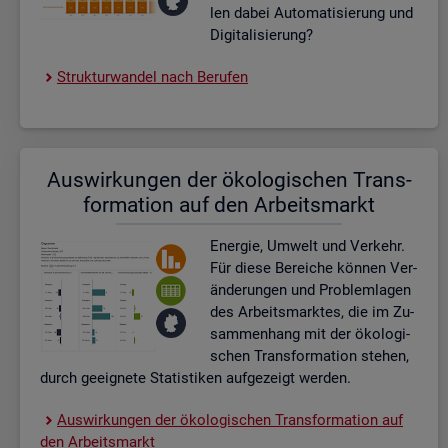
len dabei Au­to­ma­ti­sie­rung und
Di­gi­ta­li­sie­rung?
Struk­tur­wan­del nach Be­ru­fen
Aus­wir­kun­gen der öko­lo­gi­schen Trans­
for­ma­ti­on auf den Ar­beits­markt
En­er­gie, Um­welt und Ver­kehr.
Für diese Be­rei­che kön­nen Ver­
än­de­run­gen und Pro­blem­la­gen
des Ar­beits­mark­tes, die im Zu­
sam­men­hang mit der öko­lo­gi­
schen Trans­for­ma­ti­on ste­hen,
durch ge­eig­ne­te Sta­tis­ti­ken auf­ge­zeigt wer­den.
Aus­wir­kun­gen der öko­lo­gi­schen Trans­for­ma­ti­on auf
den Ar­beits­markt