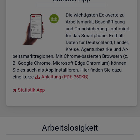
Die wich­tigs­ten Eck­wer­te zu
Ar­beits­markt, Be­schäf­ti­gung
und Grund­si­che­rung - op­ti­miert
für das Smart­pho­ne. Ent­hält
Daten für Deutsch­land, Län­der,
Krei­se, Agen­tur­be­zir­ke und Ar­
beits­markt­re­gio­nen. Mit Chro­me-ba­sier­ten Brow­sern (z.
B. Goog­le Chro­me, Mi­cro­soft Edge Chro­mi­um) kön­nen
Sie es auch als App in­stal­lie­ren. Hier fin­den Sie dazu
eine kurze
An­lei­tung (PDF, 360KB)
.
Sta­tis­tik-App
Ar­beits­lo­sig­keit