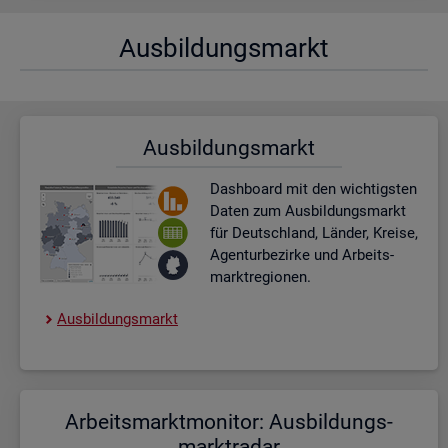
Aus­bil­dungs­markt
Aus­bil­dungs­markt
Dash­board
mit den wich­tigs­ten
Daten zum Aus­bil­dungs­markt
für Deutsch­land, Län­der, Krei­se,
Agen­tur­be­zir­ke und Ar­beits­
markt­re­gio­nen.
Aus­bil­dungs­markt
Ar­beits­markt­mo­ni­tor: Aus­bil­dungs­
markt­ra­dar