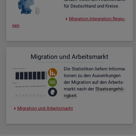
für Deutsch­land und Krei­se.
Mi­gra­ti­on.In­te­gra­ti­on.Re­gio­
nen
Mi­gra­ti­on und Ar­beits­markt
Die Sta­tis­ti­ken lie­fern In­for­ma­
tio­nen zu den Aus­wir­kun­gen
der Mi­gra­ti­on auf den Ar­beits­
markt nach der
Staats­an­ge­hö­
rig­keit
.
Mi­gra­ti­on und Ar­beits­markt