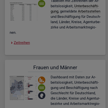
Ta­bel­len mit Zeit­rei­hen der Ar­
beits­lo­sig­keit,
Un­ter­be­schäf­ti­
gung
, ge­mel­de­te
Ar­beits­stel­len
und Be­schäf­ti­gung für Deutsch­
land, Län­der, Krei­se, Agen­tur­be­
zir­ke und Ar­beits­markt­re­gio­
nen.
Zeit­rei­hen
Frau­en und Män­ner
Dash­board
mit Daten zur Ar­
beits­lo­sig­keit, Un­ter­be­schäf­ti­
gung und Be­schäf­ti­gung nach
Ge­schlecht für Deutsch­land,
die Län­der, Krei­se und Agen­tur­
be­zir­ke und Ar­beits­markt­re­gio­