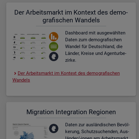
Der Ar­beits­markt im Kon­text des de­mo­
gra­fi­schen Wan­dels
Dash­board
mit aus­ge­wähl­ten
Daten zum de­mo­gra­fi­schen
Wan­del für Deutsch­land, die
Län­der, Krei­se und Agen­tur­be­
zir­ke.
Der Ar­beits­markt im Kon­text des de­mo­gra­fi­schen
Wan­dels
Mi­gra­ti­on In­te­gra­ti­on Re­gio­nen
Daten zur aus­län­di­schen Be­völ­
ke­rung, Schutz­su­chen­den, Aus­
län­der/-innen am Ar­beits­markt