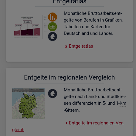
Ent­gel­t­at­las
Mo­nat­li­che Brut­to­ar­beits­ent­
gel­te von Be­ru­fen in Gra­fi­ken,
Ta­bel­len und Kar­ten für
Deutsch­land und Län­der.
Ent­gel­t­at­las
Ent­gel­te im re­gio­na­len Ver­gleich
Mo­nat­li­che Brut­to­ar­beits­ent­
gel­te nach Land- und Stadt­krei­
sen dif­fe­ren­ziert in 5- und 1-
Km
-Git­tern.
Ent­gel­te im re­gio­na­len Ver­
gleich