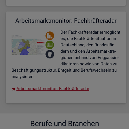
Ar­beits­markt­mo­ni­tor: Fach­kräf­te­ra­dar
Der Fach­kräf­te­ra­dar er­mög­licht
es, die Fach­kräf­te­si­tua­ti­on in
Deutsch­land, den Bun­des­län­
dern und den Ar­beits­markt­re­
gio­nen an­hand von Eng­pas­sin­
di­ka­to­ren sowie von Daten zu
Be­schäf­ti­gungs­struk­tur, Ent­gelt und Be­rufs­wech­seln zu
ana­ly­sie­ren.
Ar­beits­markt­mo­ni­tor: Fach­kräf­te­ra­dar
Be­ru­fe und Bran­chen