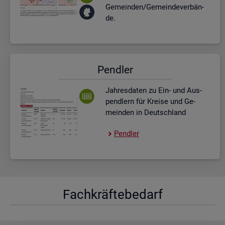
Ge­mein­den/Ge­mein­de­ver­bän­
de.
Pend­ler
Jah­res­da­ten zu Ein- und Aus­
pend­lern für Krei­se und Ge­
mein­den in Deutsch­land
Pend­ler
Fach­kräf­te­be­darf