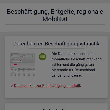
Be­schäf­ti­gung, Ent­gel­te, re­gio­na­le
Mo­bi­li­tät
Da­ten­ban­ken Be­schäf­ti­gungs­sta­tis­tik
Die Da­ten­ban­ken ent­hal­ten
mo­nat­li­che Be­schäf­tig­ten­kenn­
zah­len und die gän­gigs­ten
Merk­ma­le für Deutsch­land,
Län­der und Krei­se.
Da­ten­ban­ken zur Be­schäf­ti­gungs­sta­tis­tik