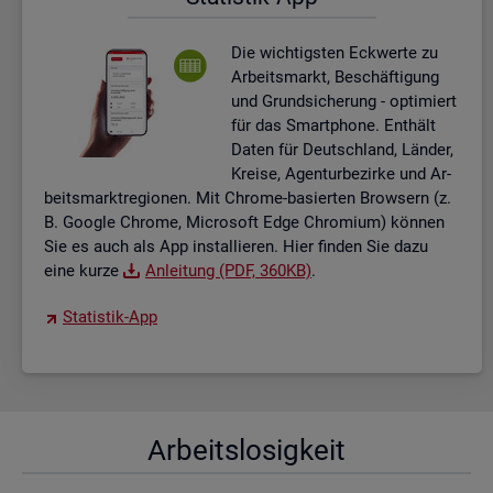
Die wich­tigs­ten Eck­wer­te zu
Ar­beits­markt, Be­schäf­ti­gung
und Grund­si­che­rung - op­ti­miert
für das Smart­pho­ne. Ent­hält
Daten für Deutsch­land, Län­der,
Krei­se, Agen­tur­be­zir­ke und Ar­
beits­markt­re­gio­nen. Mit Chro­me-ba­sier­ten Brow­sern (z.
B. Goog­le Chro­me, Mi­cro­soft Edge Chro­mi­um) kön­nen
Sie es auch als App in­stal­lie­ren. Hier fin­den Sie dazu
eine kurze
An­lei­tung (PDF, 360KB)
.
Sta­tis­tik-App
Ar­beits­lo­sig­keit