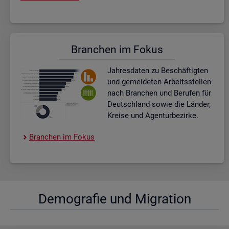
Bran­chen im Fokus
Jah­res­da­ten zu Be­schäf­tig­ten
und ge­mel­de­ten Ar­beits­stel­len
nach Bran­chen und Be­ru­fen für
Deutsch­land sowie die Län­der,
Krei­se und Agen­tur­be­zir­ke.
Bran­chen im Fokus
De­mo­gra­fie und Mi­gra­ti­on