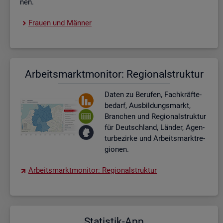
nen.
Frau­en und Män­ner
Ar­beits­markt­mo­ni­tor: Re­gio­nal­struk­tur
Daten zu Be­ru­fen, Fach­kräf­te­
be­darf, Aus­bil­dungs­markt,
Bran­chen und Re­gio­nal­struk­tur
für Deutsch­land, Län­der, Agen­
tur­be­zir­ke und Ar­beits­markt­re­
gio­nen.
Ar­beits­markt­mo­ni­tor: Re­gio­nal­struk­tur
Sta­tis­tik-App