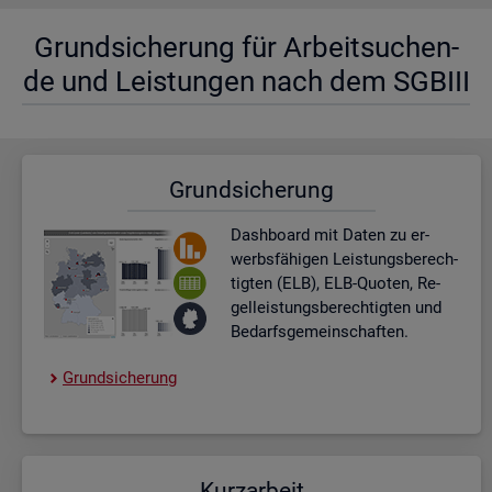
Grund­si­che­rung für Ar­beit­su­chen­
de und Leis­tun­gen nach dem SGBIII
Grund­si­che­rung
Dash­board
mit Daten zu er­
werbs­fä­hi­gen Leis­tungs­be­rech­
tig­ten (ELB), ELB-Quo­ten, Re­
gel­leis­tungs­be­rech­tig­ten und
Be­darfs­ge­mein­schaf­ten.
Grund­si­che­rung
Kurz­ar­beit