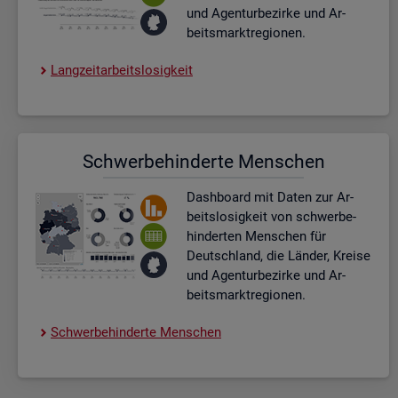
und Agen­tur­be­zir­ke und Ar­
beits­markt­re­gio­nen.
Lang­zeit­ar­beits­lo­sig­keit
Schwer­be­hin­der­te Men­schen
Dash­board
mit Daten zur Ar­
beits­lo­sig­keit von schwer­be­
hin­der­ten Men­schen für
Deutsch­land, die Län­der, Krei­se
und Agen­tur­be­zir­ke und Ar­
beits­markt­re­gio­nen.
Schwer­be­hin­der­te Men­schen