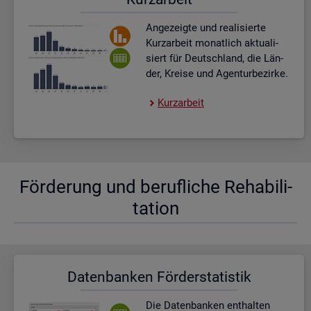
An­ge­zeig­te und rea­li­sier­te
Kurz­ar­beit mo­nat­lich ak­tua­li­
siert für Deutsch­land, die Län­
der, Krei­se und Agen­tur­be­zir­ke.
Kurz­ar­beit
För­de­rung und be­ruf­li­che Re­ha­bi­li­
ta­ti­on
Da­ten­ban­ken För­der­sta­tis­tik
Die Da­ten­ban­ken ent­hal­ten