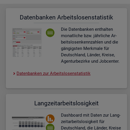
Da­ten­ban­ken Ar­beits­lo­sen­sta­tis­tik
Die Da­ten­ban­ken ent­hal­ten
mo­nat­li­che bzw. jähr­li­che Ar­
beits­lo­sen­kenn­zah­len und die
gän­gigs­ten Merk­ma­le für
Deutsch­land, Län­der, Krei­se,
Agen­tur­be­zir­ke und Job­cen­ter.
Da­ten­ban­ken zur Ar­beits­lo­sen­sta­tis­tik
Lang­zeit­ar­beits­lo­sig­keit
Dash­board
mit Daten zur Lang­
zeit­ar­beits­lo­sig­keit für
Deutsch­land, die Län­der, Krei­se