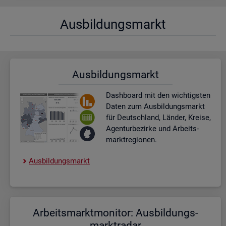
Aus­bil­dungs­markt
Aus­bil­dungs­markt
Dash­board
mit den wich­tigs­ten
Daten zum Aus­bil­dungs­markt
für Deutsch­land, Län­der, Krei­se,
Agen­tur­be­zir­ke und Ar­beits­
markt­re­gio­nen.
Aus­bil­dungs­markt
Ar­beits­markt­mo­ni­tor: Aus­bil­dungs­
markt­ra­dar