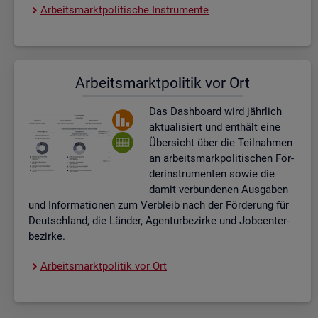
Ar­beits­markt­po­li­ti­sche In­stru­men­te
Ar­beits­markt­po­li­tik vor Ort
Das Da­sh­board wird jähr­lich
ak­tua­li­siert und ent­hält eine
Über­sicht über die Teil­nah­men
an ar­beits­mark­po­li­ti­schen För­
der­instru­men­ten sowie die
damit ver­bun­de­nen Aus­ga­ben
und In­for­ma­tio­nen zum Ver­bleib nach der För­de­rung für
Deutsch­land, die Län­der, Agen­tur­be­zir­ke und Job­cent­er­
be­zir­ke.
Ar­beits­markt­po­li­tik vor Ort