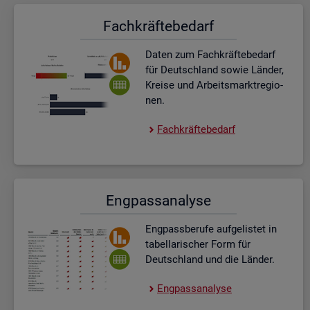
Fach­kräf­te­be­darf
Daten zum Fach­kräf­te­be­darf
für Deutsch­land sowie Län­der,
Krei­se und Ar­beits­markt­re­gio­
nen.
Fach­kräf­te­be­darf
Eng­pass­ana­ly­se
Eng­pass­be­ru­fe auf­ge­lis­tet in
ta­bel­la­ri­scher Form für
Deutsch­land und die Län­der.
Eng­pass­ana­ly­se