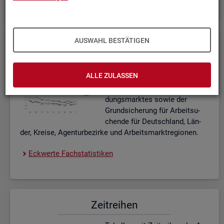
AUSWAHL BESTÄTIGEN
Eck­wer­te Fach­sta­tis­ti­ken
In­ter­ak­ti­ve Dia­gram­me und Ta­
ALLE ZULASSEN
bel­len zu den ak­tu­el­len Eck­
wer­ten des Ar­beits- und Aus­bil­
dungs­mark­tes sowie der
Grund­si­che­rung für Ar­beit­su­
chen­de für Deutsch­land, Län­
der, Krei­se, Agen­tur­be­zir­ke und Ar­beits­markt­re­gio­nen.
Eck­wer­te Fach­sta­tis­ti­ken
Zeit­rei­hen