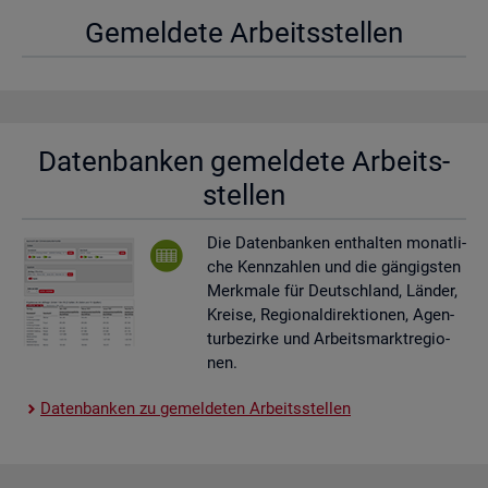
Ge­mel­de­te Ar­beits­stel­len
Da­ten­ban­ken ge­mel­de­te Ar­beits­
stel­len
Die Da­ten­ban­ken ent­hal­ten mo­nat­li­
che Kenn­zah­len und die gän­gigs­ten
Merk­ma­le für Deutsch­land, Län­der,
Krei­se, Re­gio­nal­di­rek­tio­nen, Agen­
tur­be­zir­ke und Ar­beits­markt­re­gio­
nen.
Da­ten­ban­ken zu ge­mel­de­ten Ar­beits­stel­len