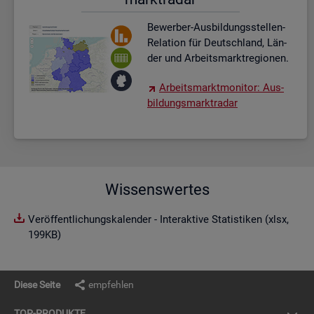
Be­wer­ber-Aus­bil­dungs­stel­len-
Re­la­ti­on für Deutsch­land, Län­
der und Ar­beits­markt­re­gio­nen.
Ar­beits­markt­mo­ni­tor: Aus­
bil­dungs­markt­ra­dar
Wissenswertes
Veröffentlichungskalender - Interaktive Statistiken (xlsx,
199KB)
Diese Seite
empfehlen
TOP-PRO­DUK­TE