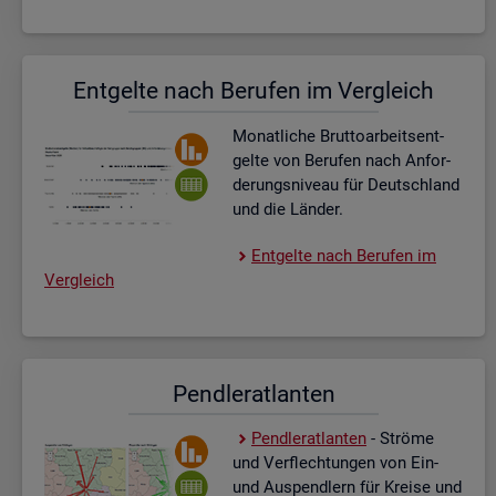
Ent­gel­te nach Be­ru­fen im Ver­gleich
Mo­nat­li­che Brut­to­ar­beits­ent­
gel­te von Be­ru­fen nach An­for­
de­rungs­ni­veau für Deutsch­land
und die Län­der.
Ent­gel­te nach Be­ru­fen im
Ver­gleich
Pend­ler­at­lan­ten
Pend­ler­at­lan­ten
- Strö­me
und Ver­flech­tun­gen von Ein-
und Aus­pend­lern für Krei­se und