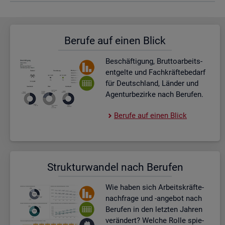
Be­ru­fe auf einen Blick
Be­schäf­ti­gung, Brut­to­ar­beits­
ent­gel­te und Fach­kräf­te­be­darf
für Deutsch­land, Län­der und
Agen­tur­be­zir­ke nach Be­ru­fen.
Be­ru­fe auf einen Blick
Struk­tur­wan­del nach Be­ru­fen
Wie haben sich Ar­beits­kräf­te­
nach­fra­ge und -an­ge­bot nach
Be­ru­fen in den letz­ten Jah­ren
ver­än­dert? Wel­che Rolle spie­