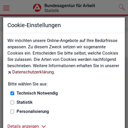
Statistiken
Interaktive Statistiken
Cookie-Einstellungen
Ar­beits­markt im Über­blick
Wir möchten unsere Online-Angebote auf Ihre Bedürfnisse
anpassen. Zu diesem Zweck setzen wir sogenannte
Cookies ein. Entscheiden Sie bitte selbst, welche Cookies
Sie zulassen. Die Arten von Cookies werden nachfolgend
beschrieben. Weitere Informationen erhalten Sie in unserer
Eck­wer­te Ar­beits­markt
Datenschutzerklärung
.
Mo­nats­ak­tu­el­le Daten zu Ar­
Bitte wählen Sie aus:
beits­lo­sig­keit,
Ar­beits­stel­len
,
Technisch Notwendig
Be­schäf­ti­gung und Grund­si­che­
rung für Deutsch­land, Län­der,
Statistik
Krei­se, Agen­tur­be­zir­ke und Ar­
Personalisierung
beits­markt­re­gio­nen.
Eck­wer­te Ar­beits­markt
Details anzeigen