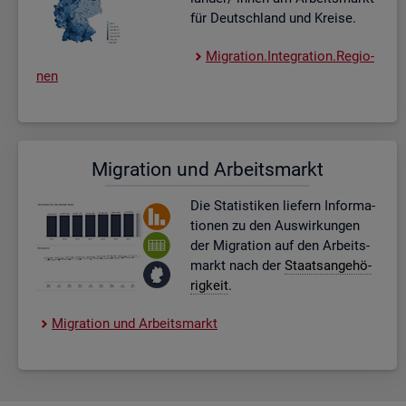
für Deutsch­land und Krei­se.
Mi­gra­ti­on.In­te­gra­ti­on.Re­gio­
nen
Mi­gra­ti­on und Ar­beits­markt
Die Sta­tis­ti­ken lie­fern In­for­ma­
tio­nen zu den Aus­wir­kun­gen
der Mi­gra­ti­on auf den Ar­beits­
markt nach der
Staats­an­ge­hö­
rig­keit
.
Mi­gra­ti­on und Ar­beits­markt