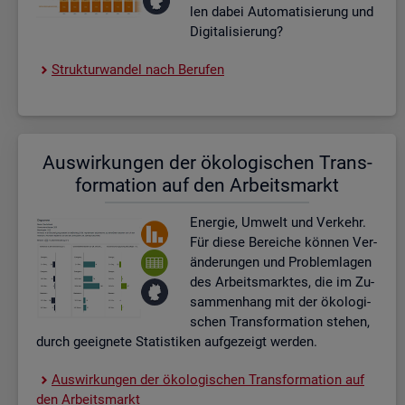
len dabei Au­to­ma­ti­sie­rung und
Di­gi­ta­li­sie­rung?
Struk­tur­wan­del nach Be­ru­fen
Aus­wir­kun­gen der öko­lo­gi­schen Trans­
for­ma­ti­on auf den Ar­beits­markt
En­er­gie, Um­welt und Ver­kehr.
Für diese Be­rei­che kön­nen Ver­
än­de­run­gen und Pro­blem­la­gen
des Ar­beits­mark­tes, die im Zu­
sam­men­hang mit der öko­lo­gi­
schen Trans­for­ma­ti­on ste­hen,
durch ge­eig­ne­te Sta­tis­ti­ken auf­ge­zeigt wer­den.
Aus­wir­kun­gen der öko­lo­gi­schen Trans­for­ma­ti­on auf
den Ar­beits­markt