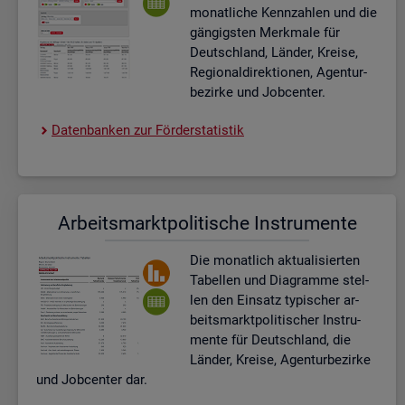
mo­nat­li­che Kenn­zah­len und die
gän­gigs­ten Merk­ma­le für
Deutsch­land, Län­der, Krei­se,
Re­gio­nal­di­rek­tio­nen, Agen­tur­
be­zir­ke und Job­cen­ter.
Da­ten­ban­ken zur För­der­sta­tis­tik
Ar­beits­markt­po­li­ti­sche In­stru­men­te
Die mo­nat­lich ak­tua­li­sier­ten
Ta­bel­len und Dia­gram­me stel­
len den Ein­satz ty­pi­scher ar­
beits­markt­po­li­ti­scher In­stru­
men­te für Deutsch­land, die
Län­der, Krei­se, Agen­tur­be­zir­ke
und Job­cen­ter dar.