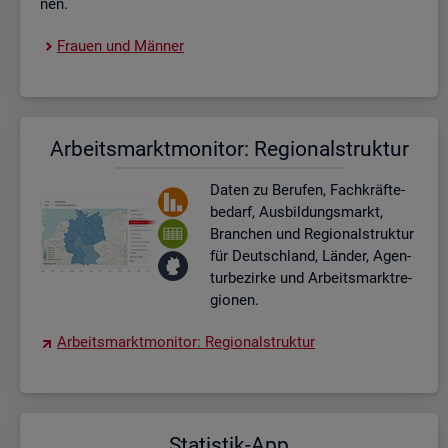
nen.
Frau­en und Män­ner
Ar­beits­markt­mo­ni­tor: Re­gio­nal­struk­tur
Daten zu Be­ru­fen, Fach­kräf­te­
be­darf, Aus­bil­dungs­markt,
Bran­chen und Re­gio­nal­struk­tur
für Deutsch­land, Län­der, Agen­
tur­be­zir­ke und Ar­beits­markt­re­
gio­nen.
Ar­beits­markt­mo­ni­tor: Re­gio­nal­struk­tur
Sta­tis­tik-App