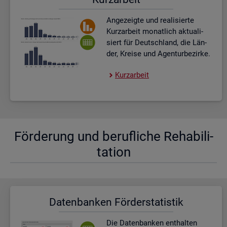
An­ge­zeig­te und rea­li­sier­te
Kurz­ar­beit mo­nat­lich ak­tua­li­
siert für Deutsch­land, die Län­
der, Krei­se und Agen­tur­be­zir­ke.
Kurz­ar­beit
För­de­rung und be­ruf­li­che Re­ha­bi­li­
ta­ti­on
Da­ten­ban­ken För­der­sta­tis­tik
Die Da­ten­ban­ken ent­hal­ten