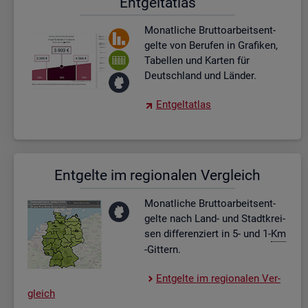
Ent­gel­t­at­las
Mo­nat­li­che Brut­to­ar­beits­ent­
gel­te von Be­ru­fen in Gra­fi­ken,
Ta­bel­len und Kar­ten für
Deutsch­land und Län­der.
Ent­gel­t­at­las
Ent­gel­te im re­gio­na­len Ver­gleich
Mo­nat­li­che Brut­to­ar­beits­ent­
gel­te nach Land- und Stadt­krei­
sen dif­fe­ren­ziert in 5- und 1-
Km
-Git­tern.
Ent­gel­te im re­gio­na­len Ver­
gleich