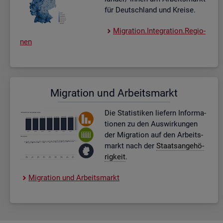
für Deutsch­land und Krei­se.
Mi­gra­ti­on.In­te­gra­ti­on.Re­gio­
nen
Mi­gra­ti­on und Ar­beits­markt
Die Sta­tis­ti­ken lie­fern In­for­ma­
tio­nen zu den Aus­wir­kun­gen
der Mi­gra­ti­on auf den Ar­beits­
markt nach der
Staats­an­ge­hö­
rig­keit
.
Mi­gra­ti­on und Ar­beits­markt