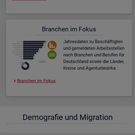
Bran­chen im Fokus
Jah­res­da­ten zu Be­schäf­tig­ten
und ge­mel­de­ten Ar­beits­stel­len
nach Bran­chen und Be­ru­fen für
Deutsch­land sowie die Län­der,
Krei­se und Agen­tur­be­zir­ke.
Bran­chen im Fokus
De­mo­gra­fie und Mi­gra­ti­on