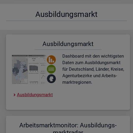
Aus­bil­dungs­markt
Aus­bil­dungs­markt
Dash­board
mit den wich­tigs­ten
Daten zum Aus­bil­dungs­markt
für Deutsch­land, Län­der, Krei­se,
Agen­tur­be­zir­ke und Ar­beits­
markt­re­gio­nen.
Aus­bil­dungs­markt
Ar­beits­markt­mo­ni­tor: Aus­bil­dungs­
markt­ra­dar