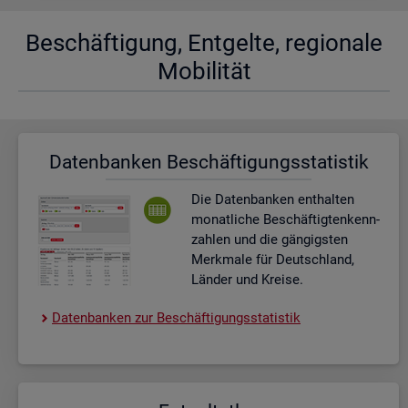
Be­schäf­ti­gung, Ent­gel­te, re­gio­na­le
Mo­bi­li­tät
Da­ten­ban­ken Be­schäf­ti­gungs­sta­tis­tik
Die Da­ten­ban­ken ent­hal­ten
mo­nat­li­che Be­schäf­tig­ten­kenn­
zah­len und die gän­gigs­ten
Merk­ma­le für Deutsch­land,
Län­der und Krei­se.
Da­ten­ban­ken zur Be­schäf­ti­gungs­sta­tis­tik