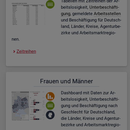
Ta­bel­len mit Zeit­rei­hen der Ar­
beits­lo­sig­keit,
Un­ter­be­schäf­ti­
gung
, ge­mel­de­te
Ar­beits­stel­len
und Be­schäf­ti­gung für Deutsch­
land, Län­der, Krei­se, Agen­tur­be­
zir­ke und Ar­beits­markt­re­gio­
nen.
Zeit­rei­hen
Frau­en und Män­ner
Dash­board
mit Daten zur Ar­
beits­lo­sig­keit, Un­ter­be­schäf­ti­
gung und Be­schäf­ti­gung nach
Ge­schlecht für Deutsch­land,
die Län­der, Krei­se und Agen­tur­
be­zir­ke und Ar­beits­markt­re­gio­