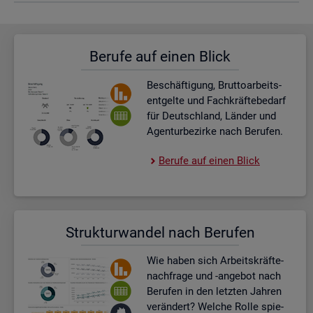
Be­ru­fe auf einen Blick
Be­schäf­ti­gung, Brut­to­ar­beits­
ent­gel­te und Fach­kräf­te­be­darf
für Deutsch­land, Län­der und
Agen­tur­be­zir­ke nach Be­ru­fen.
Be­ru­fe auf einen Blick
Struk­tur­wan­del nach Be­ru­fen
Wie haben sich Ar­beits­kräf­te­
nach­fra­ge und -an­ge­bot nach
Be­ru­fen in den letz­ten Jah­ren
ver­än­dert? Wel­che Rolle spie­