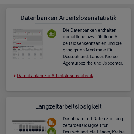
Da­ten­ban­ken Ar­beits­lo­sen­sta­tis­tik
Die Da­ten­ban­ken ent­hal­ten
mo­nat­li­che bzw. jähr­li­che Ar­
beits­lo­sen­kenn­zah­len und die
gän­gigs­ten Merk­ma­le für
Deutsch­land, Län­der, Krei­se,
Agen­tur­be­zir­ke und Job­cen­ter.
Da­ten­ban­ken zur Ar­beits­lo­sen­sta­tis­tik
Lang­zeit­ar­beits­lo­sig­keit
Dash­board
mit Daten zur Lang­
zeit­ar­beits­lo­sig­keit für
Deutsch­land, die Län­der, Krei­se