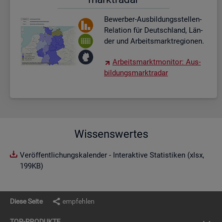
Be­wer­ber-Aus­bil­dungs­stel­len-
Re­la­ti­on für Deutsch­land, Län­
der und Ar­beits­markt­re­gio­nen.
Ar­beits­markt­mo­ni­tor: Aus­
bil­dungs­markt­ra­dar
Wissenswertes
Veröffentlichungskalender - Interaktive Statistiken (xlsx,
199KB)
Diese Seite
empfehlen
TOP-PRO­DUK­TE