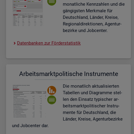
mo­nat­li­che Kenn­zah­len und die
gän­gigs­ten Merk­ma­le für
Deutsch­land, Län­der, Krei­se,
Re­gio­nal­di­rek­tio­nen, Agen­tur­
be­zir­ke und Job­cen­ter.
Da­ten­ban­ken zur För­der­sta­tis­tik
Ar­beits­markt­po­li­ti­sche In­stru­men­te
Die mo­nat­lich ak­tua­li­sier­ten
Ta­bel­len und Dia­gram­me stel­
len den Ein­satz ty­pi­scher ar­
beits­markt­po­li­ti­scher In­stru­
men­te für Deutsch­land, die
Län­der, Krei­se, Agen­tur­be­zir­ke
und Job­cen­ter dar.