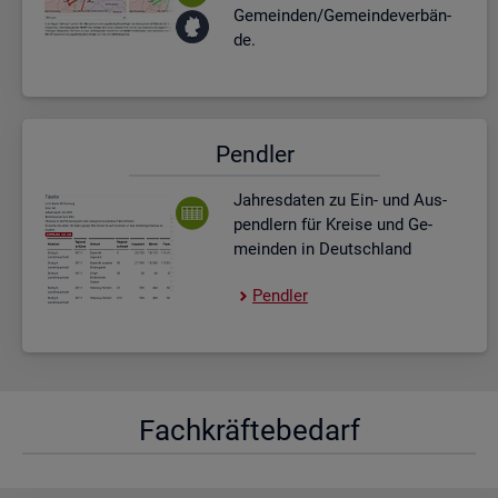
Ge­mein­den/Ge­mein­de­ver­bän­
de.
Pend­ler
Jah­res­da­ten zu Ein- und Aus­
pend­lern für Krei­se und Ge­
mein­den in Deutsch­land
Pend­ler
Fach­kräf­te­be­darf