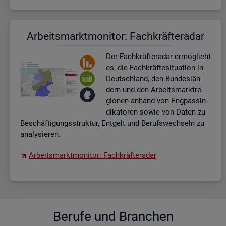
Ar­beits­markt­mo­ni­tor: Fach­kräf­te­ra­dar
Der Fach­kräf­te­ra­dar er­mög­licht
es, die Fach­kräf­te­si­tua­ti­on in
Deutsch­land, den Bun­des­län­
dern und den Ar­beits­markt­re­
gio­nen an­hand von Eng­pas­sin­
di­ka­to­ren sowie von Daten zu
Be­schäf­ti­gungs­struk­tur, Ent­gelt und Be­rufs­wech­seln zu
ana­ly­sie­ren.
Ar­beits­markt­mo­ni­tor: Fach­kräf­te­ra­dar
Be­ru­fe und Bran­chen