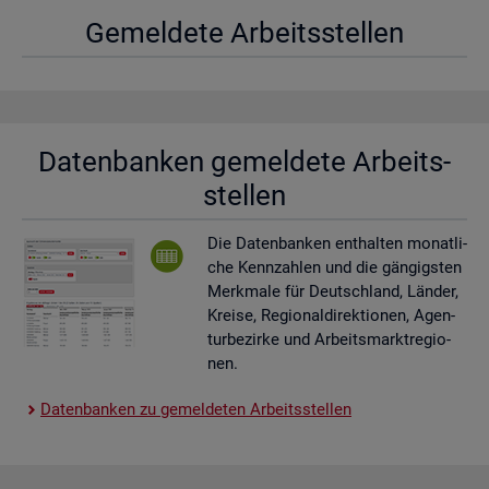
Ge­mel­de­te Ar­beits­stel­len
Da­ten­ban­ken ge­mel­de­te Ar­beits­
stel­len
Die Da­ten­ban­ken ent­hal­ten mo­nat­li­
che Kenn­zah­len und die gän­gigs­ten
Merk­ma­le für Deutsch­land, Län­der,
Krei­se, Re­gio­nal­di­rek­tio­nen, Agen­
tur­be­zir­ke und Ar­beits­markt­re­gio­
nen.
Da­ten­ban­ken zu ge­mel­de­ten Ar­beits­stel­len