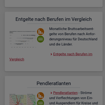
Ent­gel­te nach Be­ru­fen im Ver­gleich
Mo­nat­li­che Brut­to­ar­beits­ent­
gel­te von Be­ru­fen nach An­for­
de­rungs­ni­veau für Deutsch­land
und die Län­der.
Ent­gel­te nach Be­ru­fen im
Ver­gleich
Pend­ler­at­lan­ten
Pend­ler­at­lan­ten
- Strö­me
und Ver­flech­tun­gen von Ein-
und Aus­pend­lern für Krei­se und