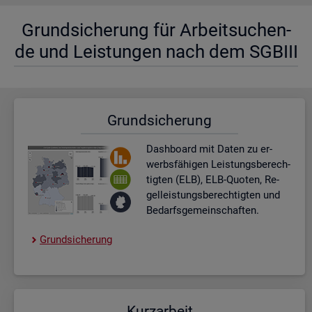
Grund­si­che­rung für Ar­beit­su­chen­
de und Leis­tun­gen nach dem SGBIII
Grund­si­che­rung
Dash­board
mit Daten zu er­
werbs­fä­hi­gen Leis­tungs­be­rech­
tig­ten (ELB), ELB-Quo­ten, Re­
gel­leis­tungs­be­rech­tig­ten und
Be­darfs­ge­mein­schaf­ten.
Grund­si­che­rung
Kurz­ar­beit