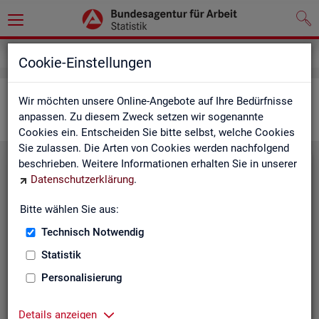
Statistiken
Interaktive Statistiken
Cookie-Einstellungen
Ar­beits­markt im Über­blick
Wir möchten unsere Online-Angebote auf Ihre Bedürfnisse
anpassen. Zu diesem Zweck setzen wir sogenannte
Cookies ein. Entscheiden Sie bitte selbst, welche Cookies
Sie zulassen. Die Arten von Cookies werden nachfolgend
beschrieben. Weitere Informationen erhalten Sie in unserer
Eck­wer­te Ar­beits­markt
Datenschutzerklärung
.
Mo­nats­ak­tu­el­le Daten zu Ar­
Bitte wählen Sie aus:
beits­lo­sig­keit,
Ar­beits­stel­len
,
Technisch Notwendig
Be­schäf­ti­gung und Grund­si­che­
rung für Deutsch­land, Län­der,
Statistik
Krei­se, Agen­tur­be­zir­ke und Ar­
Personalisierung
beits­markt­re­gio­nen.
Eck­wer­te Ar­beits­markt
Details anzeigen