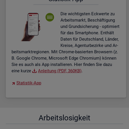
Die wich­tigs­ten Eck­wer­te zu
Ar­beits­markt, Be­schäf­ti­gung
und Grund­si­che­rung - op­ti­miert
für das Smart­pho­ne. Ent­hält
Daten für Deutsch­land, Län­der,
Krei­se, Agen­tur­be­zir­ke und Ar­
beits­markt­re­gio­nen. Mit Chro­me-ba­sier­ten Brow­sern (z.
B. Goog­le Chro­me, Mi­cro­soft Edge Chro­mi­um) kön­nen
Sie es auch als App in­stal­lie­ren. Hier fin­den Sie dazu
eine kurze
An­lei­tung (PDF, 360KB)
.
Sta­tis­tik-App
Ar­beits­lo­sig­keit