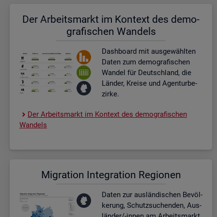
Der Ar­beits­markt im Kon­text des de­mo­
gra­fi­schen Wan­dels
Dash­board
mit aus­ge­wähl­ten
Daten zum de­mo­gra­fi­schen
Wan­del für Deutsch­land, die
Län­der, Krei­se und Agen­tur­be­
zir­ke.
Der Ar­beits­markt im Kon­text des de­mo­gra­fi­schen
Wan­dels
Mi­gra­ti­on In­te­gra­ti­on Re­gio­nen
Daten zur aus­län­di­schen Be­völ­
ke­rung, Schutz­su­chen­den, Aus­
län­der/-innen am Ar­beits­markt