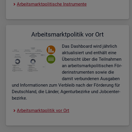
Ar­beits­markt­po­li­ti­sche In­stru­men­te
Ar­beits­markt­po­li­tik vor Ort
Das Da­sh­board wird jähr­lich
ak­tua­li­siert und ent­hält eine
Über­sicht über die Teil­nah­men
an ar­beits­mark­po­li­ti­schen För­
der­instru­men­ten sowie die
damit ver­bun­de­nen Aus­ga­ben
und In­for­ma­tio­nen zum Ver­bleib nach der För­de­rung für
Deutsch­land, die Län­der, Agen­tur­be­zir­ke und Job­cent­er­
be­zir­ke.
Ar­beits­markt­po­li­tik vor Ort