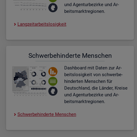
und Agen­tur­be­zir­ke und Ar­
beits­markt­re­gio­nen.
Lang­zeit­ar­beits­lo­sig­keit
Schwer­be­hin­der­te Men­schen
Dash­board
mit Daten zur Ar­
beits­lo­sig­keit von schwer­be­
hin­der­ten Men­schen für
Deutsch­land, die Län­der, Krei­se
und Agen­tur­be­zir­ke und Ar­
beits­markt­re­gio­nen.
Schwer­be­hin­der­te Men­schen