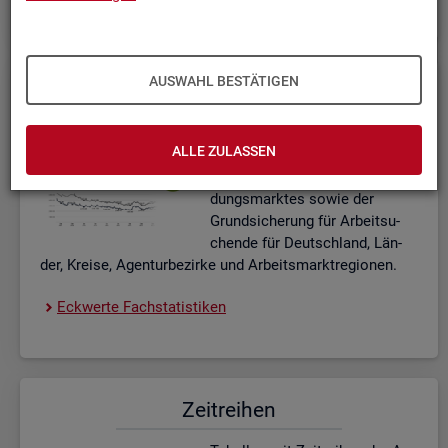
AUSWAHL BESTÄTIGEN
Eck­wer­te Fach­sta­tis­ti­ken
In­ter­ak­ti­ve Dia­gram­me und Ta­
ALLE ZULASSEN
bel­len zu den ak­tu­el­len Eck­
wer­ten des Ar­beits- und Aus­bil­
dungs­mark­tes sowie der
Grund­si­che­rung für Ar­beit­su­
chen­de für Deutsch­land, Län­
der, Krei­se, Agen­tur­be­zir­ke und Ar­beits­markt­re­gio­nen.
Eck­wer­te Fach­sta­tis­ti­ken
Zeit­rei­hen