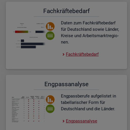
Fach­kräf­te­be­darf
Daten zum Fach­kräf­te­be­darf
für Deutsch­land sowie Län­der,
Krei­se und Ar­beits­markt­re­gio­
nen.
Fach­kräf­te­be­darf
Eng­pass­ana­ly­se
Eng­pass­be­ru­fe auf­ge­lis­tet in
ta­bel­la­ri­scher Form für
Deutsch­land und die Län­der.
Eng­pass­ana­ly­se