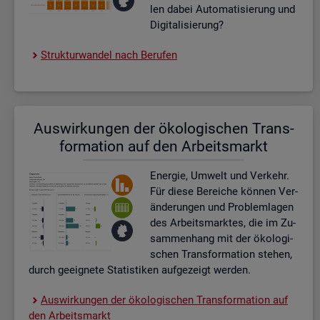
len dabei Au­to­ma­ti­sie­rung und
Di­gi­ta­li­sie­rung?
Struk­tur­wan­del nach Be­ru­fen
Aus­wir­kun­gen der öko­lo­gi­schen Trans­
for­ma­ti­on auf den Ar­beits­markt
En­er­gie, Um­welt und Ver­kehr.
Für diese Be­rei­che kön­nen Ver­
än­de­run­gen und Pro­blem­la­gen
des Ar­beits­mark­tes, die im Zu­
sam­men­hang mit der öko­lo­gi­
schen Trans­for­ma­ti­on ste­hen,
durch ge­eig­ne­te Sta­tis­ti­ken auf­ge­zeigt wer­den.
Aus­wir­kun­gen der öko­lo­gi­schen Trans­for­ma­ti­on auf
den Ar­beits­markt