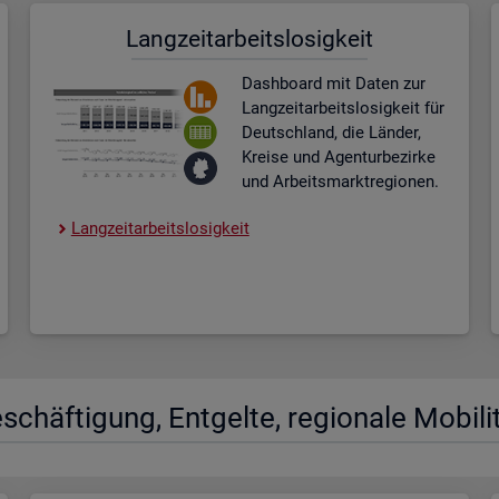
Lang­zeit­ar­beits­lo­sig­keit
Dash­board
mit Daten zur
Lang­zeit­ar­beits­lo­sig­keit für
Deutsch­land, die Län­der,
Krei­se und Agen­tur­be­zir­ke
und Ar­beits­markt­re­gio­nen.
Lang­zeit­ar­beits­lo­sig­keit
­schäf­ti­gung, Ent­gel­te, re­gio­na­le Mo­bi­li­