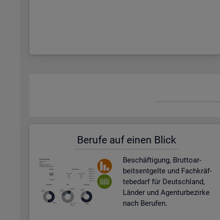
Be­ru­fe auf einen Blick
Be­schäf­ti­gung, Brut­to­ar­
beits­ent­gel­te und Fach­kräf­
te­be­darf für Deutsch­land,
Län­der und Agen­tur­be­zir­ke
nach Be­ru­fen.