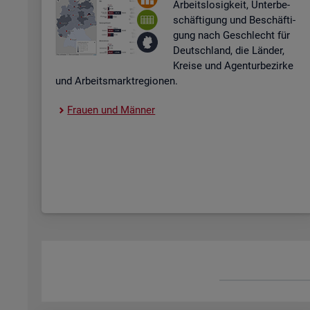
Ar­beits­lo­sig­keit, Un­ter­be­
schäf­ti­gung und Be­schäf­ti­
gung nach Ge­schlecht für
Deutsch­land, die Län­der,
Krei­se und Agen­tur­be­zir­ke
und Ar­beits­markt­re­gio­nen.
Frau­en und Män­ner