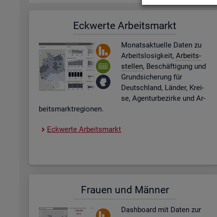
Eck­wer­te Ar­beits­markt
Mo­nats­ak­tu­el­le Daten zu
Ar­beits­lo­sig­keit,
Ar­beits­
stel­len
, Be­schäf­ti­gung und
Grund­si­che­rung für
Deutsch­land, Län­der, Krei­
se, Agen­tur­be­zir­ke und Ar­
beits­markt­re­gio­nen.
Eck­wer­te Ar­beits­markt
Frau­en und Män­ner
Dash­board
mit Daten zur