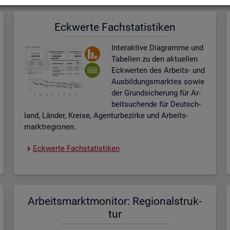
Eck­wer­te Fach­sta­tis­ti­ken
In­ter­ak­ti­ve Dia­gram­me und
Ta­bel­len zu den ak­tu­el­len
Eck­wer­ten des Ar­beits- und
Aus­bil­dungs­mark­tes sowie
der Grund­si­che­rung für Ar­
beit­su­chen­de für Deutsch­
land, Län­der, Krei­se, Agen­tur­be­zir­ke und Ar­beits­
markt­re­gio­nen.
Eck­wer­te Fach­sta­tis­ti­ken
Ar­beits­markt­mo­ni­tor: Re­gio­nal­struk­
tur