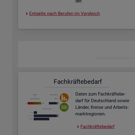
der.
Ent­gel­te nach Be­ru­fen im Ver­gleich
Fach­kräf­te­be­darf
Daten zum Fach­kräf­te­be­
darf für Deutsch­land sowie
Län­der, Krei­se und Ar­beits­
markt­re­gio­nen.
Fach­kräf­te­be­darf