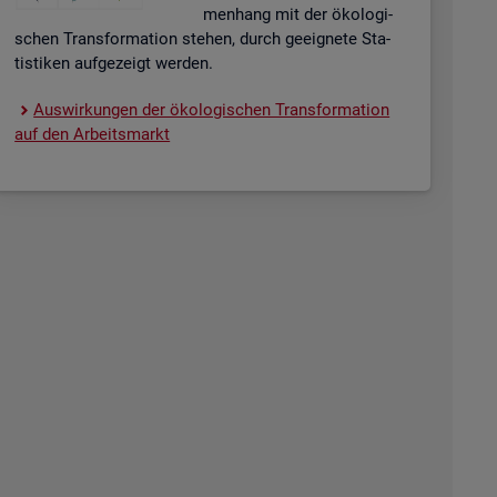
men­hang mit der öko­lo­gi­
schen Trans­for­ma­ti­on ste­hen, durch ge­eig­ne­te Sta­
tis­ti­ken auf­ge­zeigt wer­den.
Aus­wir­kun­gen der öko­lo­gi­schen Trans­for­ma­ti­on
auf den Ar­beits­markt