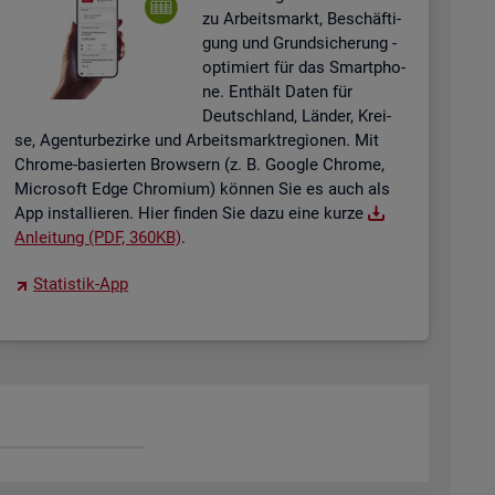
zu Ar­beits­markt, Be­schäf­ti­
gung und Grund­si­che­rung -
op­ti­miert für das Smart­pho­
ne. Ent­hält Daten für
Deutsch­land, Län­der, Krei­
se, Agen­tur­be­zir­ke und Ar­beits­markt­re­gio­nen. Mit
Chro­me-ba­sier­ten Brow­sern (z. B. Goog­le Chro­me,
Mi­cro­soft Edge Chro­mi­um) kön­nen Sie es auch als
App in­stal­lie­ren. Hier fin­den Sie dazu eine kurze
An­lei­tung (PDF, 360KB)
.
Sta­tis­tik-App