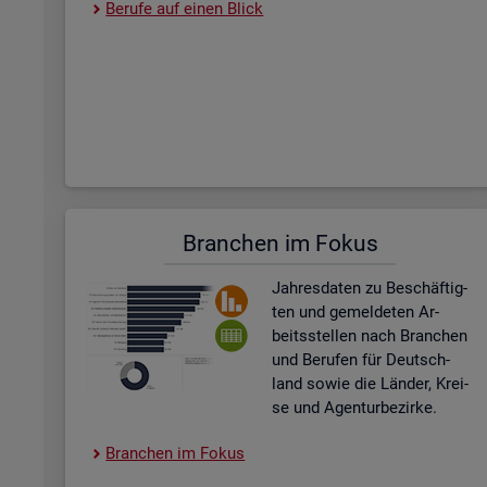
Be­ru­fe auf einen Blick
Bran­chen im Fokus
Jah­res­da­ten zu Be­schäf­tig­
ten und ge­mel­de­ten Ar­
beits­stel­len nach Bran­chen
und Be­ru­fen für Deutsch­
land sowie die Län­der, Krei­
se und Agen­tur­be­zir­ke.
Bran­chen im Fokus