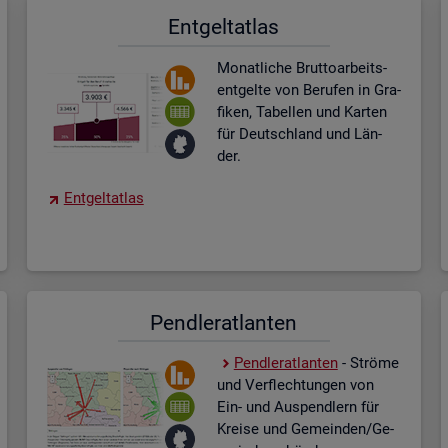
Ent­gel­t­at­las
Mo­nat­li­che Brut­to­ar­beits­
ent­gel­te von Be­ru­fen in Gra­
fi­ken, Ta­bel­len und Kar­ten
für Deutsch­land und Län­
der.
Ent­gel­t­at­las
Pend­ler­at­lan­ten
Pend­ler­at­lan­ten
- Strö­me
und Ver­flech­tun­gen von
Ein- und Aus­pend­lern für
Krei­se und Ge­mein­den/Ge­