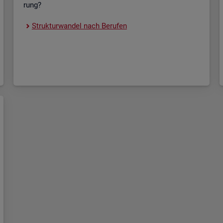
rung?
Struk­tur­wan­del nach Be­ru­fen