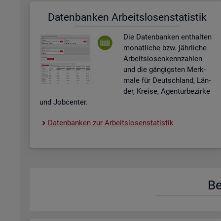
Da­ten­ban­ken Ar­beits­lo­sen­sta­tis­tik
Die Da­ten­ban­ken ent­hal­ten
mo­nat­li­che bzw. jähr­li­che
Ar­beits­lo­sen­kenn­zah­len
und die gän­gigs­ten Merk­
ma­le für Deutsch­land, Län­
der, Krei­se, Agen­tur­be­zir­ke
und Job­cen­ter.
Da­ten­ban­ken zur Ar­beits­lo­sen­sta­tis­tik
Be