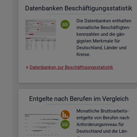
Da­ten­ban­ken Be­schäf­ti­gungs­sta­tis­tik
Die Da­ten­ban­ken ent­hal­ten
mo­nat­li­che Be­schäf­tig­ten­
kenn­zah­len und die gän­
gigs­ten Merk­ma­le für
Deutsch­land, Län­der und
Krei­se.
Da­ten­ban­ken zur Be­schäf­ti­gungs­sta­tis­tik
Ent­gel­te nach Be­ru­fen im Ver­gleich
Mo­nat­li­che Brut­to­ar­beits­
ent­gel­te von Be­ru­fen nach
An­for­de­rungs­ni­veau für
Deutsch­land und die Län­