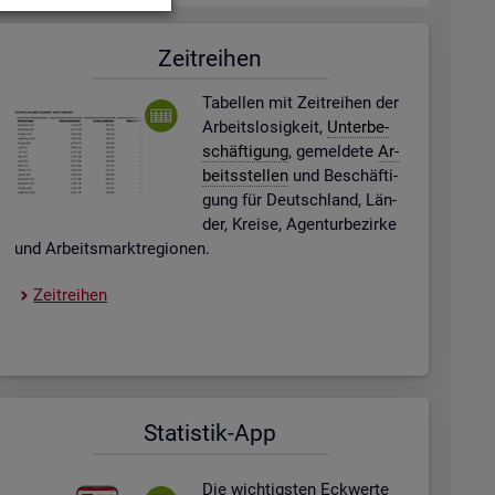
Zeit­rei­hen
Ta­bel­len mit Zeit­rei­hen der
Ar­beits­lo­sig­keit,
Un­ter­be­
schäf­ti­gung
, ge­mel­de­te
Ar­
beits­stel­len
und Be­schäf­ti­
gung für Deutsch­land, Län­
der, Krei­se, Agen­tur­be­zir­ke
und Ar­beits­markt­re­gio­nen.
Zeit­rei­hen
Sta­tis­tik-App
Die wich­tigs­ten Eck­wer­te