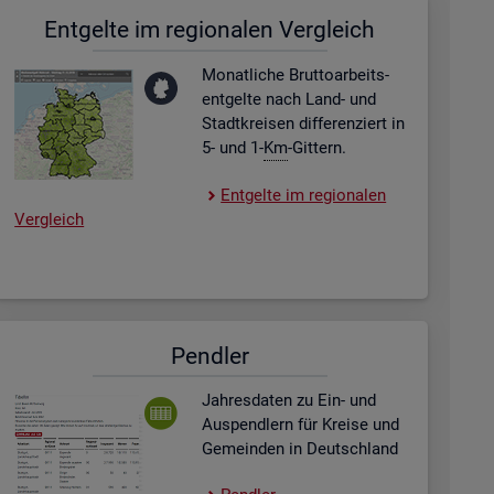
Ent­gel­te im re­gio­na­len Ver­gleich
Mo­nat­li­che Brut­to­ar­beits­
ent­gel­te nach Land- und
Stadt­krei­sen dif­fe­ren­ziert in
5- und 1-
Km
-Git­tern.
Ent­gel­te im re­gio­na­len
Ver­gleich
Pend­ler
Jah­res­da­ten zu Ein- und
Aus­pend­lern für Krei­se und
Ge­mein­den in Deutsch­land