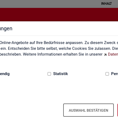
INHALT
lungen
Interaktive Statistiken
Online-Angebote auf Ihre Bedürfnisse anpassen. Zu diesem Zweck s
in. Entscheiden Sie bitte selbst, welche Cookies Sie zulassen. Di
eschrieben. Weitere Informationen erhalten Sie in unserer
Daten
:
GRUNDLAGEN
endig
Statistik
Per
Ar­beits­markt im Über­blick
AUSWAHL BESTÄTIGEN