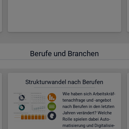
Be­ru­fe und Bran­chen
Struk­tur­wan­del nach Be­ru­fen
Wie haben sich Ar­beits­kräf­
te­nach­fra­ge und -an­ge­bot
nach Be­ru­fen in den letz­ten
Jah­ren ver­än­dert? Wel­che
Rolle spie­len dabei Au­to­
ma­ti­sie­rung und Di­gi­ta­li­sie­