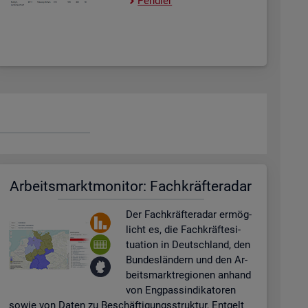
Pend­ler
Ar­beits­markt­mo­ni­tor: Fach­kräf­te­ra­dar
Der Fach­kräf­te­ra­dar er­mög­
licht es, die Fach­kräf­te­si­
tua­ti­on in Deutsch­land, den
Bun­des­län­dern und den Ar­
beits­markt­re­gio­nen an­hand
von Eng­pas­sin­di­ka­to­ren
sowie von Daten zu Be­schäf­ti­gungs­struk­tur, Ent­gelt