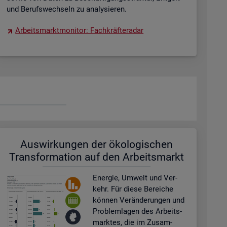
und Be­rufs­wech­seln zu ana­ly­sie­ren.
Ar­beits­markt­mo­ni­tor: Fach­kräf­te­ra­dar
Aus­wir­kun­gen der öko­lo­gi­schen
Trans­for­ma­ti­on auf den Ar­beits­markt
En­er­gie, Um­welt und Ver­
kehr. Für diese Be­rei­che
kön­nen Ver­än­de­run­gen und
Pro­blem­la­gen des Ar­beits­
mark­tes, die im Zu­sam­