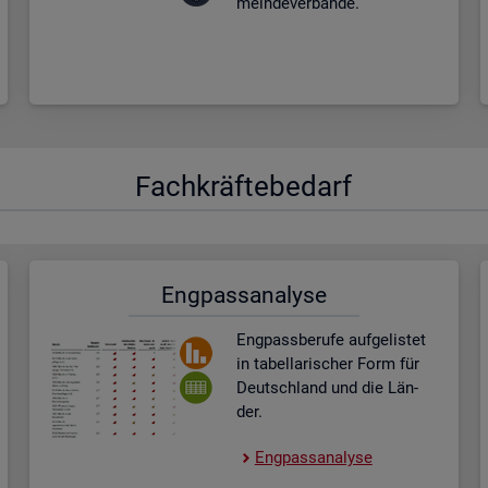
mein­de­ver­bän­de.
Fach­kräf­te­be­darf
Eng­pass­ana­ly­se
Eng­pass­be­ru­fe auf­ge­lis­tet
in ta­bel­la­ri­scher Form für
Deutsch­land und die Län­
der.
Eng­pass­ana­ly­se