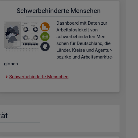
Schwer­be­hin­der­te Men­schen
Dash­board
mit Daten zur
Ar­beits­lo­sig­keit von
schwer­be­hin­der­ten Men­
schen für Deutsch­land, die
Län­der, Krei­se und Agen­tur­
be­zir­ke und Ar­beits­markt­re­
gio­nen.
Schwer­be­hin­der­te Men­schen
tät