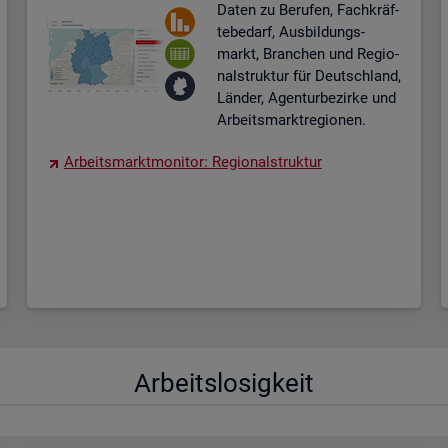
Daten zu Be­ru­fen, Fach­kräf­
te­be­darf, Aus­bil­dungs­
markt, Bran­chen und Re­gio­
nal­struk­tur für Deutsch­land,
Län­der, Agen­tur­be­zir­ke und
Ar­beits­markt­re­gio­nen.
Ar­beits­markt­mo­ni­tor: Re­gio­nal­struk­tur
Ar­beits­lo­sig­keit