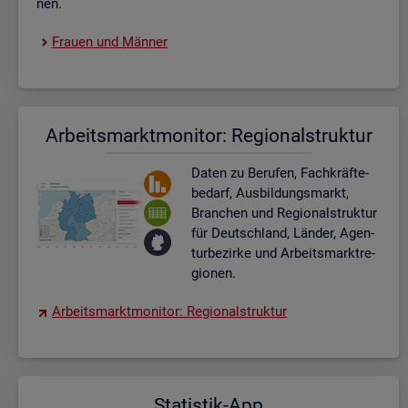
nen.
Frau­en und Män­ner
Ar­beits­markt­mo­ni­tor: Re­gio­nal­struk­tur
Daten zu Be­ru­fen, Fach­kräf­te­
be­darf, Aus­bil­dungs­markt,
Bran­chen und Re­gio­nal­struk­tur
für Deutsch­land, Län­der, Agen­
tur­be­zir­ke und Ar­beits­markt­re­
gio­nen.
Ar­beits­markt­mo­ni­tor: Re­gio­nal­struk­tur
Sta­tis­tik-App