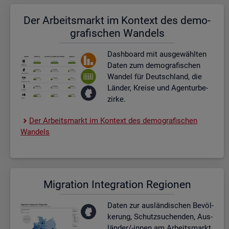
Der Ar­beits­markt im Kon­text des de­mo­
gra­fi­schen Wan­dels
Dash­board
mit aus­ge­wähl­ten
Daten zum de­mo­gra­fi­schen
Wan­del für Deutsch­land, die
Län­der, Krei­se und Agen­tur­be­
zir­ke.
Der Ar­beits­markt im Kon­text des de­mo­gra­fi­schen
Wan­dels
Mi­gra­ti­on In­te­gra­ti­on Re­gio­nen
Daten zur aus­län­di­schen Be­völ­
ke­rung, Schutz­su­chen­den, Aus­
län­der/-innen am Ar­beits­markt