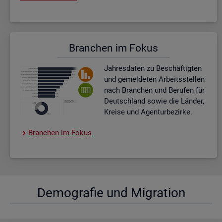
Bran­chen im Fokus
Jah­res­da­ten zu Be­schäf­tig­ten
und ge­mel­de­ten Ar­beits­stel­len
nach Bran­chen und Be­ru­fen für
Deutsch­land sowie die Län­der,
Krei­se und Agen­tur­be­zir­ke.
Bran­chen im Fokus
De­mo­gra­fie und Mi­gra­ti­on