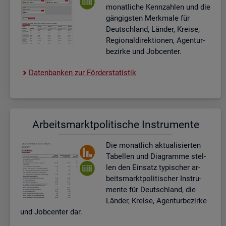
mo­nat­li­che Kenn­zah­len und die
gän­gigs­ten Merk­ma­le für
Deutsch­land, Län­der, Krei­se,
Re­gio­nal­di­rek­tio­nen, Agen­tur­
be­zir­ke und Job­cen­ter.
Da­ten­ban­ken zur För­der­sta­tis­tik
Ar­beits­markt­po­li­ti­sche In­stru­men­te
Die mo­nat­lich ak­tua­li­sier­ten
Ta­bel­len und Dia­gram­me stel­
len den Ein­satz ty­pi­scher ar­
beits­markt­po­li­ti­scher In­stru­
men­te für Deutsch­land, die
Län­der, Krei­se, Agen­tur­be­zir­ke
und Job­cen­ter dar.