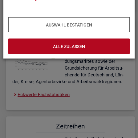
AUSWAHL BESTÄTIGEN
Eck­wer­te Fach­sta­tis­ti­ken
In­ter­ak­ti­ve Dia­gram­me und Ta­
ALLE ZULASSEN
bel­len zu den ak­tu­el­len Eck­
wer­ten des Ar­beits- und Aus­bil­
dungs­mark­tes sowie der
Grund­si­che­rung für Ar­beit­su­
chen­de für Deutsch­land, Län­
der, Krei­se, Agen­tur­be­zir­ke und Ar­beits­markt­re­gio­nen.
Eck­wer­te Fach­sta­tis­ti­ken
Zeit­rei­hen