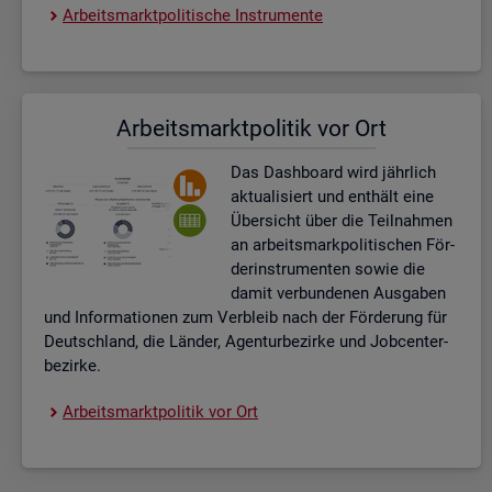
Ar­beits­markt­po­li­ti­sche In­stru­men­te
Ar­beits­markt­po­li­tik vor Ort
Das Da­sh­board wird jähr­lich
ak­tua­li­siert und ent­hält eine
Über­sicht über die Teil­nah­men
an ar­beits­mark­po­li­ti­schen För­
der­instru­men­ten sowie die
damit ver­bun­de­nen Aus­ga­ben
und In­for­ma­tio­nen zum Ver­bleib nach der För­de­rung für
Deutsch­land, die Län­der, Agen­tur­be­zir­ke und Job­cent­er­
be­zir­ke.
Ar­beits­markt­po­li­tik vor Ort