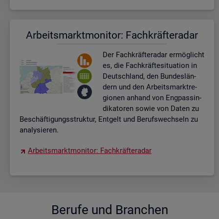
Ar­beits­markt­mo­ni­tor: Fach­kräf­te­ra­dar
Der Fach­kräf­te­ra­dar er­mög­licht
es, die Fach­kräf­te­si­tua­ti­on in
Deutsch­land, den Bun­des­län­
dern und den Ar­beits­markt­re­
gio­nen an­hand von Eng­pas­sin­
di­ka­to­ren sowie von Daten zu
Be­schäf­ti­gungs­struk­tur, Ent­gelt und Be­rufs­wech­seln zu
ana­ly­sie­ren.
Ar­beits­markt­mo­ni­tor: Fach­kräf­te­ra­dar
Be­ru­fe und Bran­chen