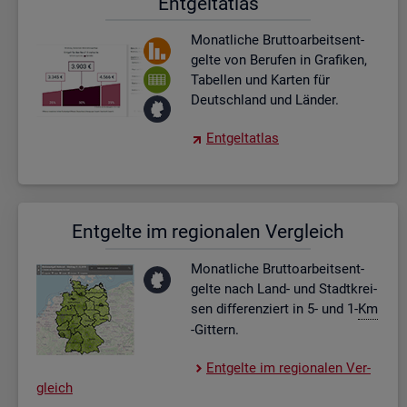
Ent­gel­t­at­las
Mo­nat­li­che Brut­to­ar­beits­ent­
gel­te von Be­ru­fen in Gra­fi­ken,
Ta­bel­len und Kar­ten für
Deutsch­land und Län­der.
Ent­gel­t­at­las
Ent­gel­te im re­gio­na­len Ver­gleich
Mo­nat­li­che Brut­to­ar­beits­ent­
gel­te nach Land- und Stadt­krei­
sen dif­fe­ren­ziert in 5- und 1-
Km
-Git­tern.
Ent­gel­te im re­gio­na­len Ver­
gleich