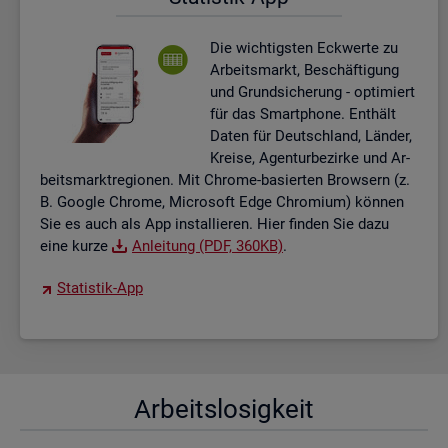
Die wich­tigs­ten Eck­wer­te zu
Ar­beits­markt, Be­schäf­ti­gung
und Grund­si­che­rung - op­ti­miert
für das Smart­pho­ne. Ent­hält
Daten für Deutsch­land, Län­der,
Krei­se, Agen­tur­be­zir­ke und Ar­
beits­markt­re­gio­nen. Mit Chro­me-ba­sier­ten Brow­sern (z.
B. Goog­le Chro­me, Mi­cro­soft Edge Chro­mi­um) kön­nen
Sie es auch als App in­stal­lie­ren. Hier fin­den Sie dazu
eine kurze
An­lei­tung (PDF, 360KB)
.
Sta­tis­tik-App
Ar­beits­lo­sig­keit