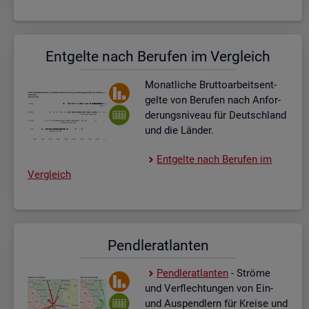
Ent­gel­te nach Be­ru­fen im Ver­gleich
Mo­nat­li­che Brut­to­ar­beits­ent­
gel­te von Be­ru­fen nach An­for­
de­rungs­ni­veau für Deutsch­land
und die Län­der.
Ent­gel­te nach Be­ru­fen im
Ver­gleich
Pend­ler­at­lan­ten
Pend­ler­at­lan­ten
- Strö­me
und Ver­flech­tun­gen von Ein-
und Aus­pend­lern für Krei­se und