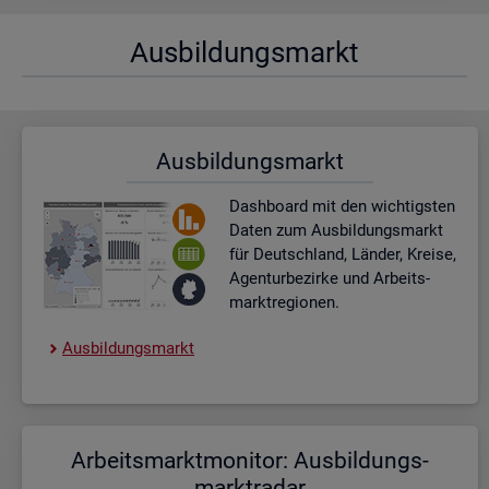
Aus­bil­dungs­markt
Aus­bil­dungs­markt
Dash­board
mit den wich­tigs­ten
Daten zum Aus­bil­dungs­markt
für Deutsch­land, Län­der, Krei­se,
Agen­tur­be­zir­ke und Ar­beits­
markt­re­gio­nen.
Aus­bil­dungs­markt
Ar­beits­markt­mo­ni­tor: Aus­bil­dungs­
markt­ra­dar