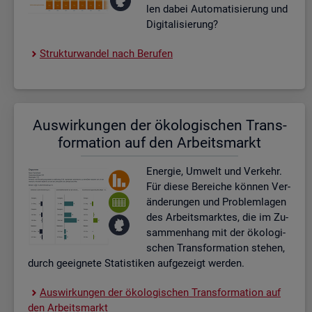
len dabei Au­to­ma­ti­sie­rung und
Di­gi­ta­li­sie­rung?
Struk­tur­wan­del nach Be­ru­fen
Aus­wir­kun­gen der öko­lo­gi­schen Trans­
for­ma­ti­on auf den Ar­beits­markt
En­er­gie, Um­welt und Ver­kehr.
Für diese Be­rei­che kön­nen Ver­
än­de­run­gen und Pro­blem­la­gen
des Ar­beits­mark­tes, die im Zu­
sam­men­hang mit der öko­lo­gi­
schen Trans­for­ma­ti­on ste­hen,
durch ge­eig­ne­te Sta­tis­ti­ken auf­ge­zeigt wer­den.
Aus­wir­kun­gen der öko­lo­gi­schen Trans­for­ma­ti­on auf
den Ar­beits­markt