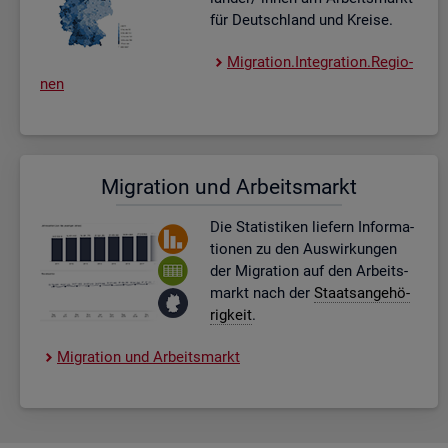
für Deutsch­land und Krei­se.
Mi­gra­ti­on.In­te­gra­ti­on.Re­gio­
nen
Mi­gra­ti­on und Ar­beits­markt
Die Sta­tis­ti­ken lie­fern In­for­ma­
tio­nen zu den Aus­wir­kun­gen
der Mi­gra­ti­on auf den Ar­beits­
markt nach der
Staats­an­ge­hö­
rig­keit
.
Mi­gra­ti­on und Ar­beits­markt