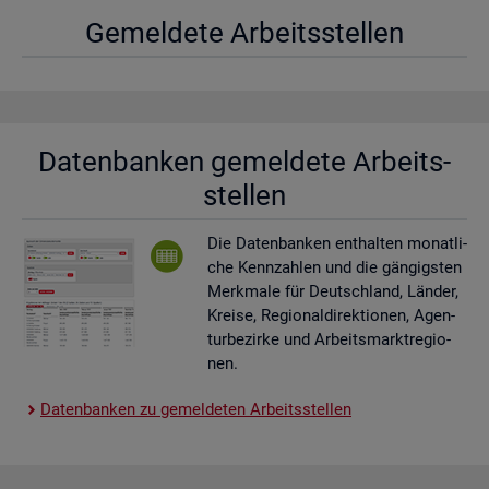
Ge­mel­de­te Ar­beits­stel­len
Da­ten­ban­ken ge­mel­de­te Ar­beits­
stel­len
Die Da­ten­ban­ken ent­hal­ten mo­nat­li­
che Kenn­zah­len und die gän­gigs­ten
Merk­ma­le für Deutsch­land, Län­der,
Krei­se, Re­gio­nal­di­rek­tio­nen, Agen­
tur­be­zir­ke und Ar­beits­markt­re­gio­
nen.
Da­ten­ban­ken zu ge­mel­de­ten Ar­beits­stel­len