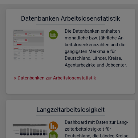
Da­ten­ban­ken Ar­beits­lo­sen­sta­tis­tik
Die Da­ten­ban­ken ent­hal­ten
mo­nat­li­che bzw. jähr­li­che Ar­
beits­lo­sen­kenn­zah­len und die
gän­gigs­ten Merk­ma­le für
Deutsch­land, Län­der, Krei­se,
Agen­tur­be­zir­ke und Job­cen­ter.
Da­ten­ban­ken zur Ar­beits­lo­sen­sta­tis­tik
Lang­zeit­ar­beits­lo­sig­keit
Dash­board
mit Daten zur Lang­
zeit­ar­beits­lo­sig­keit für
Deutsch­land, die Län­der, Krei­se