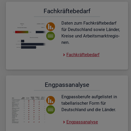
Fach­kräf­te­be­darf
Daten zum Fach­kräf­te­be­darf
für Deutsch­land sowie Län­der,
Krei­se und Ar­beits­markt­re­gio­
nen.
Fach­kräf­te­be­darf
Eng­pass­ana­ly­se
Eng­pass­be­ru­fe auf­ge­lis­tet in
ta­bel­la­ri­scher Form für
Deutsch­land und die Län­der.
Eng­pass­ana­ly­se