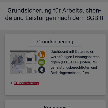
Grund­si­che­rung für Ar­beit­su­chen­
de und Leis­tun­gen nach dem SGBIII
Grund­si­che­rung
Dash­board
mit Daten zu er­
werbs­fä­hi­gen Leis­tungs­be­rech­
tig­ten (ELB), ELB-Quo­ten, Re­
gel­leis­tungs­be­rech­tig­ten und
Be­darfs­ge­mein­schaf­ten.
Grund­si­che­rung
Kurz­ar­beit