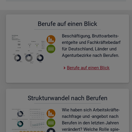
Be­ru­fe auf einen Blick
Be­schäf­ti­gung, Brut­to­ar­beits­
ent­gel­te und Fach­kräf­te­be­darf
für Deutsch­land, Län­der und
Agen­tur­be­zir­ke nach Be­ru­fen.
Be­ru­fe auf einen Blick
Struk­tur­wan­del nach Be­ru­fen
Wie haben sich Ar­beits­kräf­te­
nach­fra­ge und -an­ge­bot nach
Be­ru­fen in den letz­ten Jah­ren
ver­än­dert? Wel­che Rolle spie­