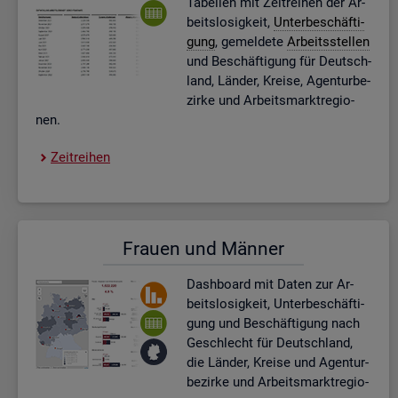
Ta­bel­len mit Zeit­rei­hen der Ar­
beits­lo­sig­keit,
Un­ter­be­schäf­ti­
gung
, ge­mel­de­te
Ar­beits­stel­len
und Be­schäf­ti­gung für Deutsch­
land, Län­der, Krei­se, Agen­tur­be­
zir­ke und Ar­beits­markt­re­gio­
nen.
Zeit­rei­hen
Frau­en und Män­ner
Dash­board
mit Daten zur Ar­
beits­lo­sig­keit, Un­ter­be­schäf­ti­
gung und Be­schäf­ti­gung nach
Ge­schlecht für Deutsch­land,
die Län­der, Krei­se und Agen­tur­
be­zir­ke und Ar­beits­markt­re­gio­