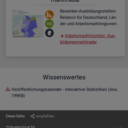
Be­wer­ber-Aus­bil­dungs­stel­len-
Re­la­ti­on für Deutsch­land, Län­
der und Ar­beits­markt­re­gio­nen.
Ar­beits­markt­mo­ni­tor: Aus­
bil­dungs­markt­ra­dar
Wissenswertes
Veröffentlichungskalender - Interaktive Statistiken (xlsx,
199KB)
Diese Seite
empfehlen
TOP-PRO­DUK­TE