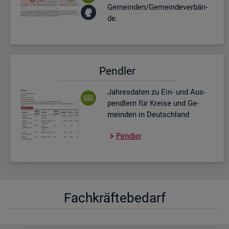
Ge­mein­den/Ge­mein­de­ver­bän­
de.
Pend­ler
Jah­res­da­ten zu Ein- und Aus­
pend­lern für Krei­se und Ge­
mein­den in Deutsch­land
Pend­ler
Fach­kräf­te­be­darf