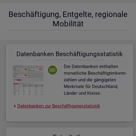
Be­schäf­ti­gung, Ent­gel­te, re­gio­na­le
Mo­bi­li­tät
Da­ten­ban­ken Be­schäf­ti­gungs­sta­tis­tik
Die Da­ten­ban­ken ent­hal­ten
mo­nat­li­che Be­schäf­tig­ten­kenn­
zah­len und die gän­gigs­ten
Merk­ma­le für Deutsch­land,
Län­der und Krei­se.
Da­ten­ban­ken zur Be­schäf­ti­gungs­sta­tis­tik