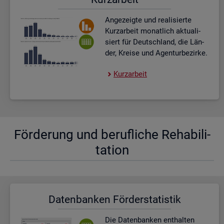
An­ge­zeig­te und rea­li­sier­te
Kurz­ar­beit mo­nat­lich ak­tua­li­
siert für Deutsch­land, die Län­
der, Krei­se und Agen­tur­be­zir­ke.
Kurz­ar­beit
För­de­rung und be­ruf­li­che Re­ha­bi­li­
ta­ti­on
Da­ten­ban­ken För­der­sta­tis­tik
Die Da­ten­ban­ken ent­hal­ten