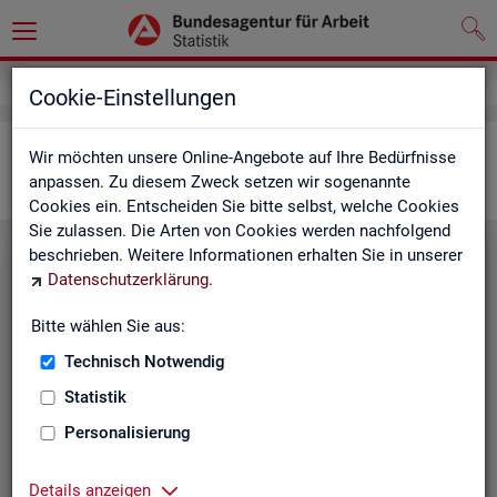
Statistiken
Interaktive Statistiken
Cookie-Einstellungen
Ar­beits­markt im Über­blick
Wir möchten unsere Online-Angebote auf Ihre Bedürfnisse
anpassen. Zu diesem Zweck setzen wir sogenannte
Cookies ein. Entscheiden Sie bitte selbst, welche Cookies
Sie zulassen. Die Arten von Cookies werden nachfolgend
beschrieben. Weitere Informationen erhalten Sie in unserer
Eck­wer­te Ar­beits­markt
Datenschutzerklärung
.
Mo­nats­ak­tu­el­le Daten zu Ar­
Bitte wählen Sie aus:
beits­lo­sig­keit,
Ar­beits­stel­len
,
Technisch Notwendig
Be­schäf­ti­gung und Grund­si­che­
rung für Deutsch­land, Län­der,
Statistik
Krei­se, Agen­tur­be­zir­ke und Ar­
Personalisierung
beits­markt­re­gio­nen.
Eck­wer­te Ar­beits­markt
Details anzeigen