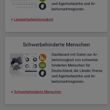
und Agen­tur­be­zir­ke und Ar­
beits­markt­re­gio­nen.
Lang­zeit­ar­beits­lo­sig­keit
Schwer­be­hin­der­te Men­schen
Dash­board
mit Daten zur Ar­
beits­lo­sig­keit von schwer­be­
hin­der­ten Men­schen für
Deutsch­land, die Län­der, Krei­se
und Agen­tur­be­zir­ke und Ar­
beits­markt­re­gio­nen.
Schwer­be­hin­der­te Men­schen