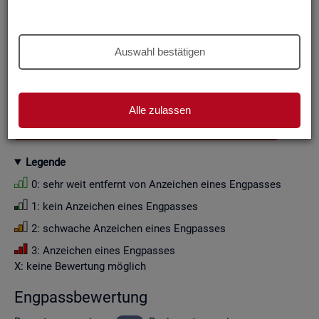
Aus Grün­den der sta­tis­ti­schen Ge­heim­hal­tung wer­den die
Zah­len­wer­te i. d. R. auf Viel­fa­che von Zehn ge­run­det (siehe
Er­läu­te­rung
).
Auswahl bestätigen
Wenn Sie die Fil­ter­ein­stel­lun­gen än­dern, ak­tua­li­sie­ren sich
die Fil­ter­mög­lich­kei­ten und die an­ge­zeig­ten Daten.
Alle zulassen
GESAMTDOWNLOAD ENGPASSANALYSE ALS CSV
Le­gen­de
0: sehr weit ent­fernt von An­zei­chen eines Eng­pas­ses
1: kein An­zei­chen eines Eng­pas­ses
2: schwa­che An­zei­chen eines Eng­pas­ses
3: An­zei­chen eines Eng­pas­ses
X: keine Be­wer­tung mög­lich
Eng­pass­be­wer­tung