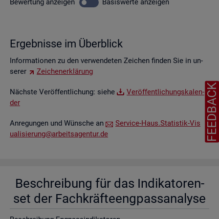
Be­wer­tung
an­zei­gen
Ba­sis­wer­te
an­zei­gen
Er­geb­nis­se im Über­blick
In­for­ma­tio­nen zu den ver­wen­de­ten Zei­chen fin­den Sie in un­
se­rer
Zei­chen­er­klä­rung
FEEDBAC
Nächs­te Ver­öf­fent­li­chung: siehe
Ver­öf­fent­li­chungs­ka­len­
der
An­re­gun­gen und Wün­sche an
Ser­vice-Haus.​Statistik-​Vis​
uali​sier​ung@​arb​eits​agen​tur.​de
Be­schrei­bung für das In­di­ka­to­ren­
set der Fach­kräf­te­eng­pass­ana­ly­se