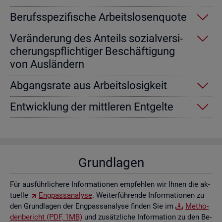
Be­rufs­spe­zi­fi­sche Ar­beits­lo­sen­quo­te
Ver­än­de­rung des An­teils so­zi­al­ver­si­
che­rungs­pflich­ti­ger Be­schäf­ti­gung
von Aus­län­dern
Ab­gangs­ra­te aus Ar­beits­lo­sig­keit
Ent­wick­lung der mitt­le­ren Ent­gel­te
Grund­la­gen
Für aus­führ­li­che­re In­for­ma­tio­nen emp­feh­len wir Ihnen die ak­
tu­el­le
Eng­pass­ana­ly­se
. Wei­ter­füh­ren­de In­for­ma­tio­nen zu
den Grund­la­gen der Eng­pass­ana­ly­se fin­den Sie im
Me­tho­
den­be­richt (PDF, 1MB)
und zu­sätz­li­che In­for­ma­ti­on zu den Be­