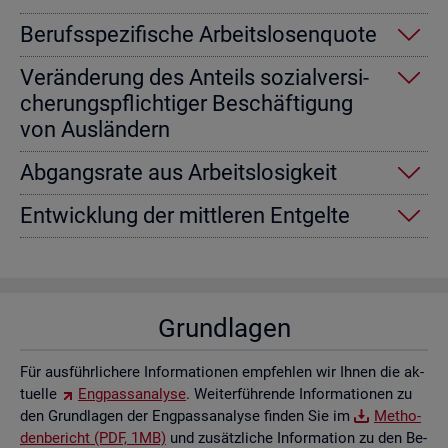
Be­rufs­spe­zi­fi­sche Ar­beits­lo­sen­quo­te
Ver­än­de­rung des An­teils so­zi­al­ver­si­
che­rungs­pflich­ti­ger Be­schäf­ti­gung
von Aus­län­dern
Ab­gangs­ra­te aus Ar­beits­lo­sig­keit
Ent­wick­lung der mitt­le­ren Ent­gel­te
Grund­la­gen
Für aus­führ­li­che­re In­for­ma­tio­nen emp­feh­len wir Ihnen die ak­
tu­el­le
Eng­pass­ana­ly­se
. Wei­ter­füh­ren­de In­for­ma­tio­nen zu
den Grund­la­gen der Eng­pass­ana­ly­se fin­den Sie im
Me­tho­
den­be­richt (PDF, 1MB)
und zu­sätz­li­che In­for­ma­ti­on zu den Be­