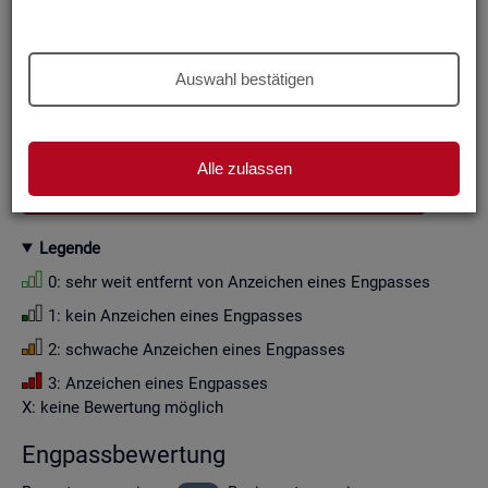
Aus Grün­den der sta­tis­ti­schen Ge­heim­hal­tung wer­den die
Zah­len­wer­te i. d. R. auf Viel­fa­che von Zehn ge­run­det (siehe
Er­läu­te­rung
).
Auswahl bestätigen
Wenn Sie die Fil­ter­ein­stel­lun­gen än­dern, ak­tua­li­sie­ren sich
die Fil­ter­mög­lich­kei­ten und die an­ge­zeig­ten Daten.
Alle zulassen
GESAMTDOWNLOAD ENGPASSANALYSE ALS CSV
Le­gen­de
0: sehr weit ent­fernt von An­zei­chen eines Eng­pas­ses
1: kein An­zei­chen eines Eng­pas­ses
2: schwa­che An­zei­chen eines Eng­pas­ses
3: An­zei­chen eines Eng­pas­ses
X: keine Be­wer­tung mög­lich
Eng­pass­be­wer­tung