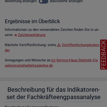
Be­wer­tung
an­zei­gen
Ba­sis­wer­te
an­zei­gen
Er­geb­nis­se im Über­blick
In­for­ma­tio­nen zu den ver­wen­de­ten Zei­chen fin­den Sie in un­
se­rer
Zei­chen­er­klä­rung
FEEDBAC
Nächs­te Ver­öf­fent­li­chung: siehe
Ver­öf­fent­li­chungs­ka­len­
der
An­re­gun­gen und Wün­sche an
Ser­vice-Haus.​Statistik-​Vis​
uali​sier​ung@​arb​eits​agen​tur.​de
Be­schrei­bung für das In­di­ka­to­ren­
set der Fach­kräf­te­eng­pass­ana­ly­se