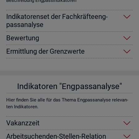
Be­schrei­bung Eng­pas­sin­di­ka­to­ren
In­di­ka­to­ren­set der Fach­kräf­te­eng­
pass­ana­ly­se
Be­wer­tung
Er­mitt­lung der Grenz­wer­te
In­di­ka­to­ren "Eng­pass­ana­ly­se"
Hier fin­den Sie alle für das Thema Eng­pass­ana­ly­se re­le­van­
ten In­di­ka­to­ren.
Va­kanz­zeit
Ar­beit­su­chen­den-Stel­len-Re­la­ti­on