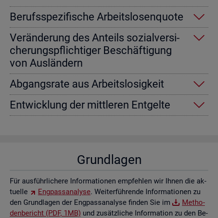
Be­rufs­spe­zi­fi­sche Ar­beits­lo­sen­quo­te
Ver­än­de­rung des An­teils so­zi­al­ver­si­
che­rungs­pflich­ti­ger Be­schäf­ti­gung
von Aus­län­dern
Ab­gangs­ra­te aus Ar­beits­lo­sig­keit
Ent­wick­lung der mitt­le­ren Ent­gel­te
Grund­la­gen
Für aus­führ­li­che­re In­for­ma­tio­nen emp­feh­len wir Ihnen die ak­
tu­el­le
Eng­pass­ana­ly­se
. Wei­ter­füh­ren­de In­for­ma­tio­nen zu
den Grund­la­gen der Eng­pass­ana­ly­se fin­den Sie im
Me­tho­
den­be­richt (PDF, 1MB)
und zu­sätz­li­che In­for­ma­ti­on zu den Be­