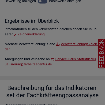
Be­wer­tung
an­zei­gen
Ba­sis­wer­te
an­zei­gen
Er­geb­nis­se im Über­blick
In­for­ma­tio­nen zu den ver­wen­de­ten Zei­chen fin­den Sie in un­
se­rer
Zei­chen­er­klä­rung
FEEDBAC
Nächs­te Ver­öf­fent­li­chung: siehe
Ver­öf­fent­li­chungs­ka­len­
der
An­re­gun­gen und Wün­sche an
Ser­vice-Haus.​Statistik-​Vis​
uali​sier​ung@​arb​eits​agen​tur.​de
Be­schrei­bung für das In­di­ka­to­ren­
set der Fach­kräf­te­eng­pass­ana­ly­se