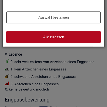
Aus Grün­den der sta­tis­ti­schen Ge­heim­hal­tung wer­den die
Zah­len­wer­te i. d. R. auf Viel­fa­che von Zehn ge­run­det (siehe
Er­läu­te­rung
).
Auswahl bestätigen
Wenn Sie die Fil­ter­ein­stel­lun­gen än­dern, ak­tua­li­sie­ren sich
die Fil­ter­mög­lich­kei­ten und die an­ge­zeig­ten Daten.
Alle zulassen
GESAMTDOWNLOAD ENGPASSANALYSE ALS CSV
Le­gen­de
0: sehr weit ent­fernt von An­zei­chen eines Eng­pas­ses
1: kein An­zei­chen eines Eng­pas­ses
2: schwa­che An­zei­chen eines Eng­pas­ses
3: An­zei­chen eines Eng­pas­ses
X: keine Be­wer­tung mög­lich
Eng­pass­be­wer­tung