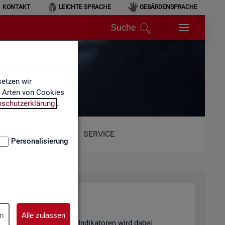
KONTAKT
LEICHTE SPRACHE
GEBÄRDENSPRACHE
Suche
etzen wir
e Arten von Cookies
nschutzerklärung
.
SERVICE
Personalisierung
n
Alle zulassen
and von 6 sta­tis­ti­schen In­di­ka­to­ren wird dabei