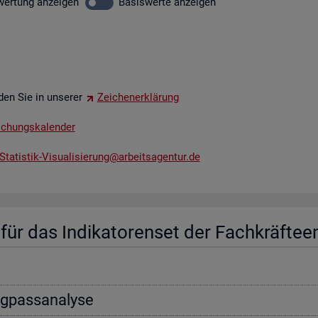
wer­tung
an­zei­gen
Ba­sis­wer­te
an­zei­gen
­den Sie in un­se­rer
Zei­chen­er­klä­rung
li­chungs­ka­len­der
tatistik-​Vis​uali​sier​ung@​arb​eits​agen​tur.​de
ür das In­di­ka­to­ren­set der Fach­kräf­te­e
ng­pass­ana­ly­se