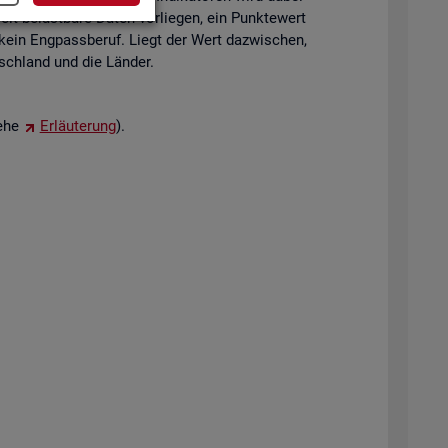
eit be­last­ba­re Daten vor­lie­gen, ein Punk­te­wert
 kein Eng­pass­be­ruf. Liegt der Wert da­zwi­schen,
tsch­land und die Län­der.
iehe
Er­läu­te­rung
).