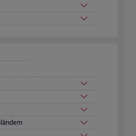
­län­dern