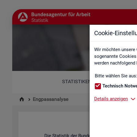
Cookie-Einstel
Wir möchten unsere 
sogenannte Cookies e
werden nachfolgend b
Bitte wählen Sie aus
STATISTIKEN
Technisch Notw
Details anzeigen
Engpassanalyse
Die Sta­tis­tik der Bun­des­agen­tur für Ar­beit be­