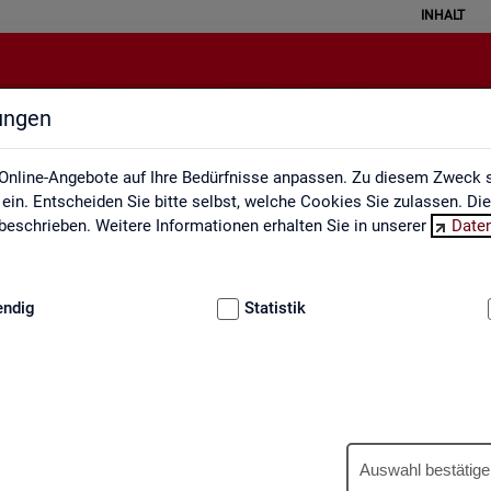
INHALT
lungen
Engpassanalyse
Online-Angebote auf Ihre Bedürfnisse anpassen. Zu diesem Zweck s
in. Entscheiden Sie bitte selbst, welche Cookies Sie zulassen. Di
eschrieben. Weitere Informationen erhalten Sie in unserer
Date
:
GRUNDLAGEN
endig
Statistik
Eng­pass­ana­ly­se
Auswahl bestätige
wer­tet ein­mal jähr­lich die Fach­kräf­te­si­tua­ti­on am Ar­beits­markt. An­h