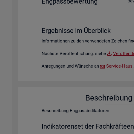
Eng­pass­be­wer­tung
Be­
Er­geb­nis­se im Über­blick
In­for­ma­tio­nen zu den ver­wen­de­ten Zei­chen fin
Nächs­te Ver­öf­fent­li­chung: siehe
Ver­öf­fent­
An­re­gun­gen und Wün­sche an
Ser­vice-Haus.​S
Be­schrei­bung f
Be­schrei­bung Eng­pas­sin­di­ka­to­ren
In­di­ka­to­ren­set der Fach­kräf­te­e