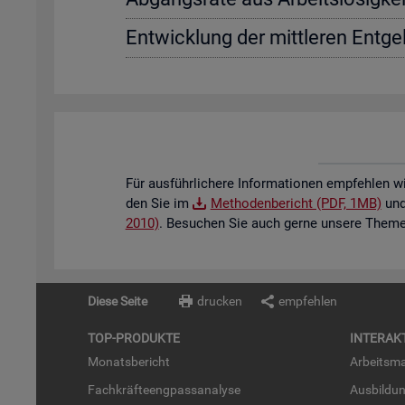
Ent­wick­lung der mitt­le­ren Ent­gel
Für aus­führ­li­che­re In­for­ma­tio­nen emp­feh­len w
den Sie im
Me­tho­den­be­richt (PDF, 1MB)
und 
2010)
. Be­su­chen Sie auch gerne un­se­re The­men
Diese Seite
drucken
empfehlen
TOP-PRO­DUK­TE
IN­TER­AK­
Mo­nats­be­richt
Ar­beits­ma
Fach­kräf­te­eng­pass­ana­ly­se
Aus­bil­du