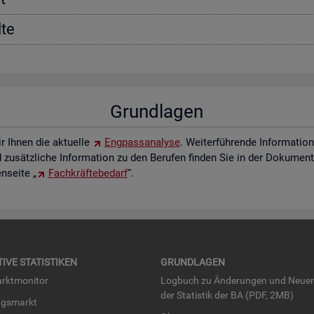
­te
Grund­la­gen
ir Ihnen die ak­tu­el­le
Eng­pass­ana­ly­se
. Wei­ter­füh­ren­de In­for­ma­ti
zu­sätz­li­che In­for­ma­ti­on zu den Be­ru­fen fin­den Sie in der Do­ku­men­t
­sei­te „
Fach­kräf­te­be­darf
“.
TI­VE STA­TIS­TI­KEN
GRUND­LA­GEN
rkt­mo­ni­tor
Log­buch zu Än­de­run­gen und Neue­
der Sta­tis­tik der BA (PDF, 2MB)
ngs­markt