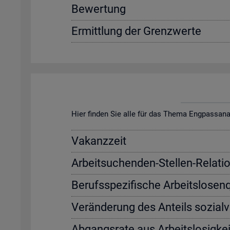
Be­wer­tung
Er­mitt­lung der Grenz­wer­te
Hier fin­den Sie alle für das Thema Eng­pass­ana­ly­s
Va­kanz­zeit
Ar­beit­su­chen­den-Stel­len-Re­la­ti­
Be­rufs­spe­zi­fi­sche Ar­beits­lo­sen
Ver­än­de­rung des An­teils so­zi­al­
Ab­gangs­ra­te aus Ar­beits­lo­sig­kei