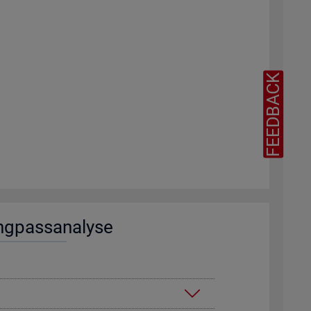
FEEDBACK
ng­pass­ana­ly­se