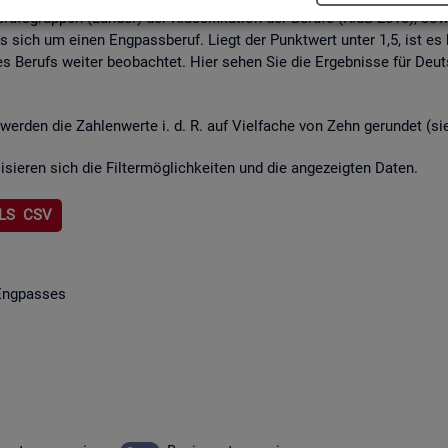
rufs­grup­pen (Län­der) der Klas­si­fi­ka­ti­on der Be­ru­fe (KldB 2010), so­w
lt es sich um einen Eng­pass­be­ruf. Liegt der Punkt­wert unter 1,5, ist es
s Be­rufs wei­ter be­ob­ach­tet. Hier sehen Sie die Er­geb­nis­se für Deu
wer­den die Zah­len­wer­te i. d. R. auf Viel­fa­che von Zehn ge­run­det (s
li­sie­ren sich die Fil­ter­mög­lich­kei­ten und die an­ge­zeig­ten Daten.
LS CSV
Eng­pas­ses