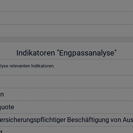
In­di­ka­to­ren "Eng­pass­ana­ly­se"
e re­le­van­ten In­di­ka­to­ren.
on
­quo­te
ver­si­che­rungs­pflich­ti­ger Be­schäf­ti­gung von Aus
t