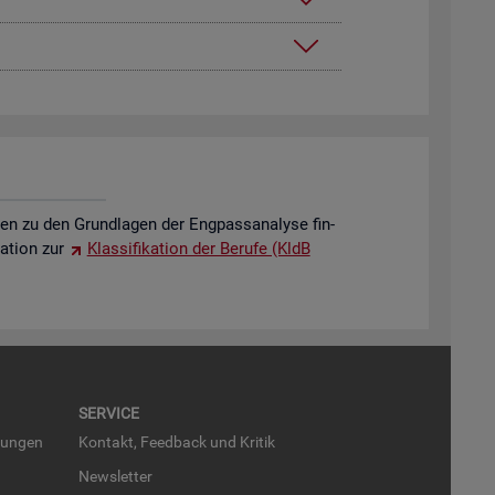
o­nen zu den Grund­la­gen der Eng­pass­ana­ly­se fin­
a­ti­on zur
Klas­si­fi­ka­ti­on der Be­ru­fe (KldB
SER­VICE
run­gen
Kon­takt, Feed­back und Kri­tik
News­let­ter