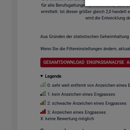
für alle Be­rufs­gat­tun­gen (Deutsch­land) bzw. Be­
er­mit­telt. Ist die­ser grö­ßer gleich 2,0 han­de
wird die Ent­wick­lung de
Aus Grün­den der sta­tis­ti­schen Ge­heim­hal­tung 
Wenn Sie die Fil­ter­ein­stel­lun­gen än­dern, ak­tua­
GESAMTDOWNLOAD ENGPASSANALYSE A
Le­gen­de
0: sehr weit ent­fernt von An­zei­chen eines 
1: kein An­zei­chen eines Eng­pas­ses
2: schwa­che An­zei­chen eines Eng­pas­ses
3: An­zei­chen eines Eng­pas­ses
X: keine Be­wer­tung mög­lich