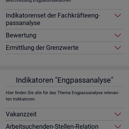
Be­schrei­bung Eng­pas­sin­di­ka­to­ren
In­di­ka­to­ren­set der Fach­kräf­te­eng­
pass­ana­ly­se
Be­wer­tung
Er­mitt­lung der Grenz­wer­te
In­di­ka­to­ren "Eng­pass­ana­ly­se"
Hier fin­den Sie alle für das Thema Eng­pass­ana­ly­se re­le­van­
ten In­di­ka­to­ren.
Va­kanz­zeit
Ar­beit­su­chen­den-Stel­len-Re­la­ti­on