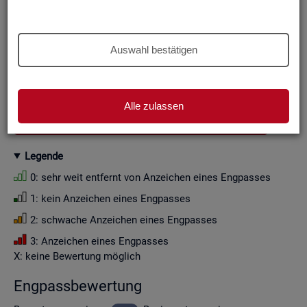
Aus Grün­den der sta­tis­ti­schen Ge­heim­hal­tung wer­den die
Zah­len­wer­te i. d. R. auf Viel­fa­che von Zehn ge­run­det (siehe
Er­läu­te­rung
).
Auswahl bestätigen
Wenn Sie die Fil­ter­ein­stel­lun­gen än­dern, ak­tua­li­sie­ren sich
die Fil­ter­mög­lich­kei­ten und die an­ge­zeig­ten Daten.
Alle zulassen
GESAMTDOWNLOAD ENGPASSANALYSE ALS CSV
Le­gen­de
0: sehr weit ent­fernt von An­zei­chen eines Eng­pas­ses
1: kein An­zei­chen eines Eng­pas­ses
2: schwa­che An­zei­chen eines Eng­pas­ses
3: An­zei­chen eines Eng­pas­ses
X: keine Be­wer­tung mög­lich
Eng­pass­be­wer­tung