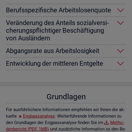
Be­rufs­spe­zi­fi­sche Ar­beits­lo­sen­quo­te
Ver­än­de­rung des An­teils so­zi­al­ver­si­
che­rungs­pflich­ti­ger Be­schäf­ti­gung
von Aus­län­dern
Ab­gangs­ra­te aus Ar­beits­lo­sig­keit
Ent­wick­lung der mitt­le­ren Ent­gel­te
Grund­la­gen
Für aus­führ­li­che­re In­for­ma­tio­nen emp­feh­len wir Ihnen die ak­
tu­el­le
Eng­pass­ana­ly­se
. Wei­ter­füh­ren­de In­for­ma­tio­nen zu
den Grund­la­gen der Eng­pass­ana­ly­se fin­den Sie im
Me­tho­
den­be­richt (PDF, 1MB)
und zu­sätz­li­che In­for­ma­ti­on zu den Be­