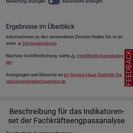
Be­wer­tung
an­zei­gen
Ba­sis­wer­te
an­zei­gen
Er­geb­nis­se im Über­blick
In­for­ma­tio­nen zu den ver­wen­de­ten Zei­chen fin­den Sie in un­
se­rer
Zei­chen­er­klä­rung
FEEDBAC
Nächs­te Ver­öf­fent­li­chung: siehe
Ver­öf­fent­li­chungs­ka­len­
der
An­re­gun­gen und Wün­sche an
Ser­vice-Haus.​Statistik-​Vis​
uali​sier​ung@​arb​eits​agen​tur.​de
Be­schrei­bung für das In­di­ka­to­ren­
set der Fach­kräf­te­eng­pass­ana­ly­se