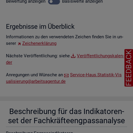
Be­wer­tung
an­zei­gen
Ba­sis­wer­te
an­zei­gen
Er­geb­nis­se im Über­blick
In­for­ma­tio­nen zu den ver­wen­de­ten Zei­chen fin­den Sie in un­
se­rer
Zei­chen­er­klä­rung
FEEDBAC
Nächs­te Ver­öf­fent­li­chung: siehe
Ver­öf­fent­li­chungs­ka­len­
der
An­re­gun­gen und Wün­sche an
Ser­vice-Haus.​Statistik-​Vis​
uali​sier​ung@​arb​eits​agen​tur.​de
Be­schrei­bung für das In­di­ka­to­ren­
set der Fach­kräf­te­eng­pass­ana­ly­se