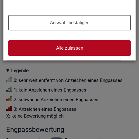
Aus Grün­den der sta­tis­ti­schen Ge­heim­hal­tung wer­den die
Zah­len­wer­te i. d. R. auf Viel­fa­che von Zehn ge­run­det (siehe
Er­läu­te­rung
).
Auswahl bestätigen
Wenn Sie die Fil­ter­ein­stel­lun­gen än­dern, ak­tua­li­sie­ren sich
die Fil­ter­mög­lich­kei­ten und die an­ge­zeig­ten Daten.
Alle zulassen
GESAMTDOWNLOAD ENGPASSANALYSE ALS CSV
Le­gen­de
0: sehr weit ent­fernt von An­zei­chen eines Eng­pas­ses
1: kein An­zei­chen eines Eng­pas­ses
2: schwa­che An­zei­chen eines Eng­pas­ses
3: An­zei­chen eines Eng­pas­ses
X: keine Be­wer­tung mög­lich
Eng­pass­be­wer­tung