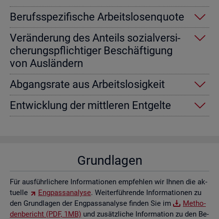
Be­rufs­spe­zi­fi­sche Ar­beits­lo­sen­quo­te
Ver­än­de­rung des An­teils so­zi­al­ver­si­
che­rungs­pflich­ti­ger Be­schäf­ti­gung
von Aus­län­dern
Ab­gangs­ra­te aus Ar­beits­lo­sig­keit
Ent­wick­lung der mitt­le­ren Ent­gel­te
Grund­la­gen
Für aus­führ­li­che­re In­for­ma­tio­nen emp­feh­len wir Ihnen die ak­
tu­el­le
Eng­pass­ana­ly­se
. Wei­ter­füh­ren­de In­for­ma­tio­nen zu
den Grund­la­gen der Eng­pass­ana­ly­se fin­den Sie im
Me­tho­
den­be­richt (PDF, 1MB)
und zu­sätz­li­che In­for­ma­ti­on zu den Be­