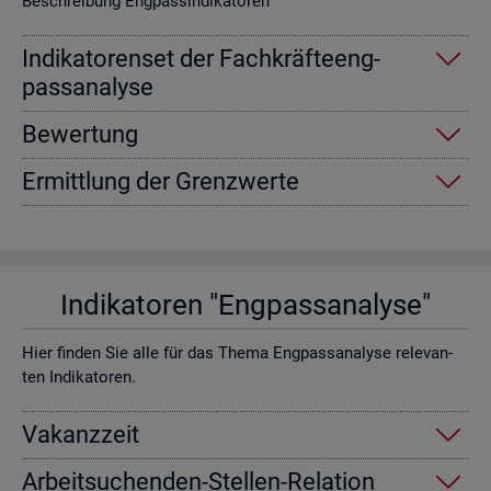
Be­schrei­bung Eng­pas­sin­di­ka­to­ren
In­di­ka­to­ren­set der Fach­kräf­te­eng­
pass­ana­ly­se
Be­wer­tung
Er­mitt­lung der Grenz­wer­te
In­di­ka­to­ren "Eng­pass­ana­ly­se"
Hier fin­den Sie alle für das Thema Eng­pass­ana­ly­se re­le­van­
ten In­di­ka­to­ren.
Va­kanz­zeit
Ar­beit­su­chen­den-Stel­len-Re­la­ti­on