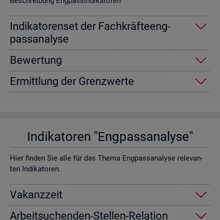
Be­schrei­bung Eng­pas­sin­di­ka­to­ren
In­di­ka­to­ren­set der Fach­kräf­te­eng­
pass­ana­ly­se
Be­wer­tung
Er­mitt­lung der Grenz­wer­te
In­di­ka­to­ren "Eng­pass­ana­ly­se"
Hier fin­den Sie alle für das Thema Eng­pass­ana­ly­se re­le­van­
ten In­di­ka­to­ren.
Va­kanz­zeit
Ar­beit­su­chen­den-Stel­len-Re­la­ti­on