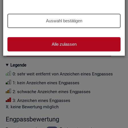
Aus Grün­den der sta­tis­ti­schen Ge­heim­hal­tung wer­den die
Zah­len­wer­te i. d. R. auf Viel­fa­che von Zehn ge­run­det (siehe
Er­läu­te­rung
).
Auswahl bestätigen
Wenn Sie die Fil­ter­ein­stel­lun­gen än­dern, ak­tua­li­sie­ren sich
die Fil­ter­mög­lich­kei­ten und die an­ge­zeig­ten Daten.
Alle zulassen
GESAMTDOWNLOAD ENGPASSANALYSE ALS CSV
Le­gen­de
0: sehr weit ent­fernt von An­zei­chen eines Eng­pas­ses
1: kein An­zei­chen eines Eng­pas­ses
2: schwa­che An­zei­chen eines Eng­pas­ses
3: An­zei­chen eines Eng­pas­ses
X: keine Be­wer­tung mög­lich
Eng­pass­be­wer­tung