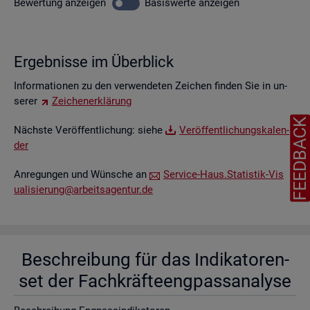
Be­wer­tung
an­zei­gen
Ba­sis­wer­te
an­zei­gen
Er­geb­nis­se im Über­blick
In­for­ma­tio­nen zu den ver­wen­de­ten Zei­chen fin­den Sie in un­
se­rer
Zei­chen­er­klä­rung
FEEDBAC
Nächs­te Ver­öf­fent­li­chung: siehe
Ver­öf­fent­li­chungs­ka­len­
der
An­re­gun­gen und Wün­sche an
Ser­vice-Haus.​Statistik-​Vis​
uali​sier​ung@​arb​eits​agen​tur.​de
Be­schrei­bung für das In­di­ka­to­ren­
set der Fach­kräf­te­eng­pass­ana­ly­se