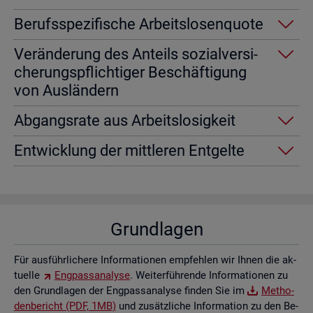
Be­rufs­spe­zi­fi­sche Ar­beits­lo­sen­quo­te
Ver­än­de­rung des An­teils so­zi­al­ver­si­
che­rungs­pflich­ti­ger Be­schäf­ti­gung
von Aus­län­dern
Ab­gangs­ra­te aus Ar­beits­lo­sig­keit
Ent­wick­lung der mitt­le­ren Ent­gel­te
Grund­la­gen
Für aus­führ­li­che­re In­for­ma­tio­nen emp­feh­len wir Ihnen die ak­
tu­el­le
Eng­pass­ana­ly­se
. Wei­ter­füh­ren­de In­for­ma­tio­nen zu
den Grund­la­gen der Eng­pass­ana­ly­se fin­den Sie im
Me­tho­
den­be­richt (PDF, 1MB)
und zu­sätz­li­che In­for­ma­ti­on zu den Be­