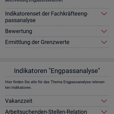
Be­schrei­bung Eng­pas­sin­di­ka­to­ren
In­di­ka­to­ren­set der Fach­kräf­te­eng­
pass­ana­ly­se
Be­wer­tung
Er­mitt­lung der Grenz­wer­te
In­di­ka­to­ren "Eng­pass­ana­ly­se"
Hier fin­den Sie alle für das Thema Eng­pass­ana­ly­se re­le­van­
ten In­di­ka­to­ren.
Va­kanz­zeit
Ar­beit­su­chen­den-Stel­len-Re­la­ti­on