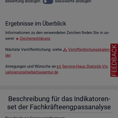
Be­wer­tung
an­zei­gen
Ba­sis­wer­te
an­zei­gen
Er­geb­nis­se im Über­blick
In­for­ma­tio­nen zu den ver­wen­de­ten Zei­chen fin­den Sie in un­
se­rer
Zei­chen­er­klä­rung
FEEDBAC
Nächs­te Ver­öf­fent­li­chung: siehe
Ver­öf­fent­li­chungs­ka­len­
der
An­re­gun­gen und Wün­sche an
Ser­vice-Haus.​Statistik-​Vis​
uali​sier​ung@​arb​eits​agen​tur.​de
Be­schrei­bung für das In­di­ka­to­ren­
set der Fach­kräf­te­eng­pass­ana­ly­se