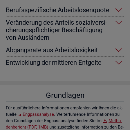
Be­rufs­spe­zi­fi­sche Ar­beits­lo­sen­quo­te
Ver­än­de­rung des An­teils so­zi­al­ver­si­
che­rungs­pflich­ti­ger Be­schäf­ti­gung
von Aus­län­dern
Ab­gangs­ra­te aus Ar­beits­lo­sig­keit
Ent­wick­lung der mitt­le­ren Ent­gel­te
Grund­la­gen
Für aus­führ­li­che­re In­for­ma­tio­nen emp­feh­len wir Ihnen die ak­
tu­el­le
Eng­pass­ana­ly­se
. Wei­ter­füh­ren­de In­for­ma­tio­nen zu
den Grund­la­gen der Eng­pass­ana­ly­se fin­den Sie im
Me­tho­
den­be­richt (PDF, 1MB)
und zu­sätz­li­che In­for­ma­ti­on zu den Be­