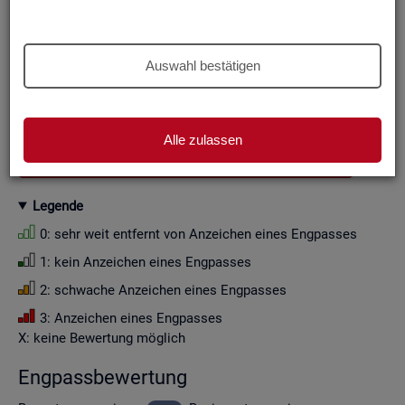
Aus Grün­den der sta­tis­ti­schen Ge­heim­hal­tung wer­den die
Zah­len­wer­te i. d. R. auf Viel­fa­che von Zehn ge­run­det (siehe
Er­läu­te­rung
).
Auswahl bestätigen
Wenn Sie die Fil­ter­ein­stel­lun­gen än­dern, ak­tua­li­sie­ren sich
die Fil­ter­mög­lich­kei­ten und die an­ge­zeig­ten Daten.
Alle zulassen
GESAMTDOWNLOAD ENGPASSANALYSE ALS CSV
Le­gen­de
0: sehr weit ent­fernt von An­zei­chen eines Eng­pas­ses
1: kein An­zei­chen eines Eng­pas­ses
2: schwa­che An­zei­chen eines Eng­pas­ses
3: An­zei­chen eines Eng­pas­ses
X: keine Be­wer­tung mög­lich
Eng­pass­be­wer­tung