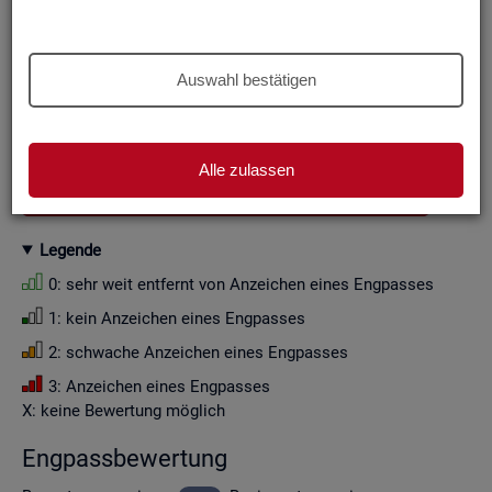
Aus Grün­den der sta­tis­ti­schen Ge­heim­hal­tung wer­den die
Zah­len­wer­te i. d. R. auf Viel­fa­che von Zehn ge­run­det (siehe
Er­läu­te­rung
).
Auswahl bestätigen
Wenn Sie die Fil­ter­ein­stel­lun­gen än­dern, ak­tua­li­sie­ren sich
die Fil­ter­mög­lich­kei­ten und die an­ge­zeig­ten Daten.
Alle zulassen
GESAMTDOWNLOAD ENGPASSANALYSE ALS CSV
Le­gen­de
0: sehr weit ent­fernt von An­zei­chen eines Eng­pas­ses
1: kein An­zei­chen eines Eng­pas­ses
2: schwa­che An­zei­chen eines Eng­pas­ses
3: An­zei­chen eines Eng­pas­ses
X: keine Be­wer­tung mög­lich
Eng­pass­be­wer­tung