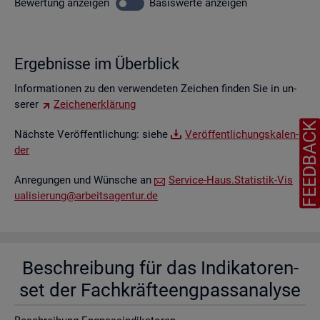
Be­wer­tung
an­zei­gen
Ba­sis­wer­te
an­zei­gen
Er­geb­nis­se im Über­blick
In­for­ma­tio­nen zu den ver­wen­de­ten Zei­chen fin­den Sie in un­
se­rer
Zei­chen­er­klä­rung
FEEDBAC
Nächs­te Ver­öf­fent­li­chung: siehe
Ver­öf­fent­li­chungs­ka­len­
der
An­re­gun­gen und Wün­sche an
Ser­vice-Haus.​Statistik-​Vis​
uali​sier​ung@​arb​eits​agen​tur.​de
Be­schrei­bung für das In­di­ka­to­ren­
set der Fach­kräf­te­eng­pass­ana­ly­se