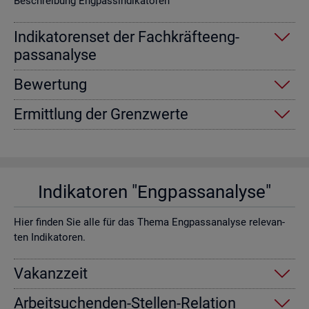
Be­schrei­bung Eng­pas­sin­di­ka­to­ren
In­di­ka­to­ren­set der Fach­kräf­te­eng­
pass­ana­ly­se
Be­wer­tung
Er­mitt­lung der Grenz­wer­te
In­di­ka­to­ren "Eng­pass­ana­ly­se"
Hier fin­den Sie alle für das Thema Eng­pass­ana­ly­se re­le­van­
ten In­di­ka­to­ren.
Va­kanz­zeit
Ar­beit­su­chen­den-Stel­len-Re­la­ti­on