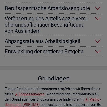
Be­rufs­spe­zi­fi­sche Ar­beits­lo­sen­quo­te
Ver­än­de­rung des An­teils so­zi­al­ver­si­
che­rungs­pflich­ti­ger Be­schäf­ti­gung
von Aus­län­dern
Ab­gangs­ra­te aus Ar­beits­lo­sig­keit
Ent­wick­lung der mitt­le­ren Ent­gel­te
Grund­la­gen
Für aus­führ­li­che­re In­for­ma­tio­nen emp­feh­len wir Ihnen die ak­
tu­el­le
Eng­pass­ana­ly­se
. Wei­ter­füh­ren­de In­for­ma­tio­nen zu
den Grund­la­gen der Eng­pass­ana­ly­se fin­den Sie im
Me­tho­
den­be­richt (PDF, 1MB)
und zu­sätz­li­che In­for­ma­ti­on zu den Be­