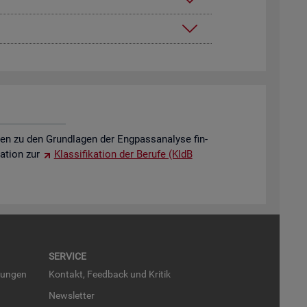
o­nen zu den Grund­la­gen der Eng­pass­ana­ly­se fin­
a­ti­on zur
Klas­si­fi­ka­ti­on der Be­ru­fe (KldB
SER­VICE
run­gen
Kon­takt, Feed­back und Kri­tik
News­let­ter