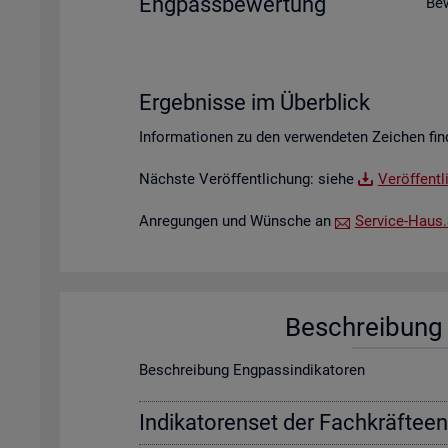
Eng­pass­be­wer­tung
Be­
Er­geb­nis­se im Über­blick
In­for­ma­tio­nen zu den ver­wen­de­ten Zei­chen fin
Nächs­te Ver­öf­fent­li­chung: siehe
Ver­öf­fent­
An­re­gun­gen und Wün­sche an
Ser­vice-Haus.​S
Be­schrei­bung f
Be­schrei­bung Eng­pas­sin­di­ka­to­ren
In­di­ka­to­ren­set der Fach­kräf­te­e