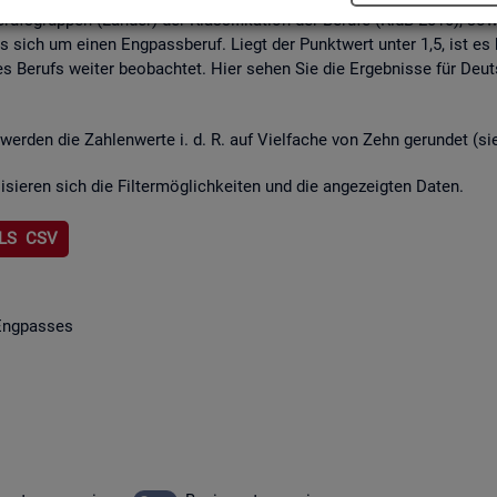
rufs­grup­pen (Län­der) der Klas­si­fi­ka­ti­on der Be­ru­fe (KldB 2010), so­w
lt es sich um einen Eng­pass­be­ruf. Liegt der Punkt­wert unter 1,5, ist es
s Be­rufs wei­ter be­ob­ach­tet. Hier sehen Sie die Er­geb­nis­se für Deu
wer­den die Zah­len­wer­te i. d. R. auf Viel­fa­che von Zehn ge­run­det (s
li­sie­ren sich die Fil­ter­mög­lich­kei­ten und die an­ge­zeig­ten Daten.
LS CSV
Eng­pas­ses