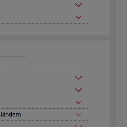
­län­dern