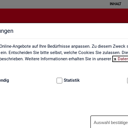
INHALT
lungen
Engpassanalyse
Online-Angebote auf Ihre Bedürfnisse anpassen. Zu diesem Zweck s
in. Entscheiden Sie bitte selbst, welche Cookies Sie zulassen. Di
eschrieben. Weitere Informationen erhalten Sie in unserer
Date
:
GRUNDLAGEN
endig
Statistik
Eng­pass­ana­ly­se
Auswahl bestätige
wer­tet ein­mal jähr­lich die Fach­kräf­te­si­tua­ti­on am Ar­beits­markt. An­h