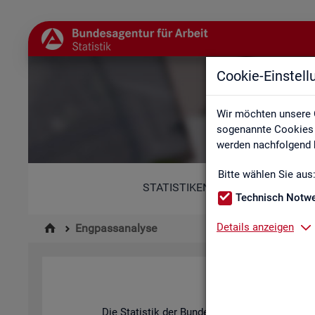
Cookie-Einstel
Wir möchten unsere 
sogenannte Cookies e
werden nachfolgend b
Bitte wählen Sie aus
STATISTIKEN
Technisch Notw
Details anzeigen
Engpassanalyse
Die Sta­tis­tik der Bun­des­agen­tur für Ar­beit be­