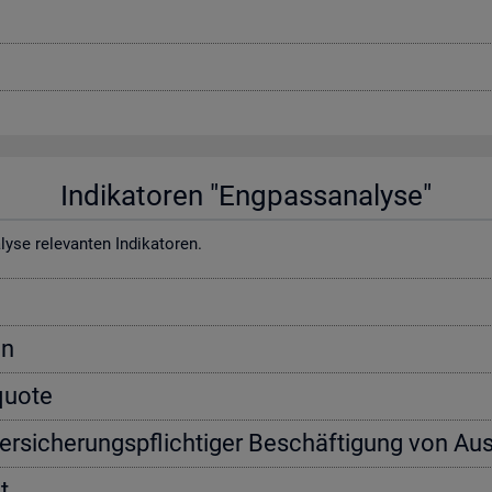
In­di­ka­to­ren "Eng­pass­ana­ly­se"
e re­le­van­ten In­di­ka­to­ren.
on
­quo­te
ver­si­che­rungs­pflich­ti­ger Be­schäf­ti­gung von Aus
t