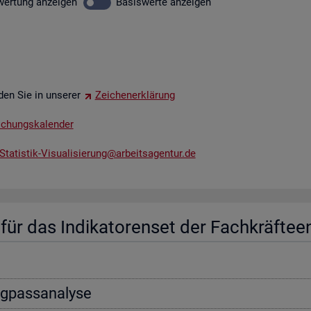
wer­tung
an­zei­gen
Ba­sis­wer­te
an­zei­gen
­den Sie in un­se­rer
Zei­chen­er­klä­rung
li­chungs­ka­len­der
tatistik-​Vis​uali​sier​ung@​arb​eits​agen​tur.​de
ür das In­di­ka­to­ren­set der Fach­kräf­te­e
ng­pass­ana­ly­se