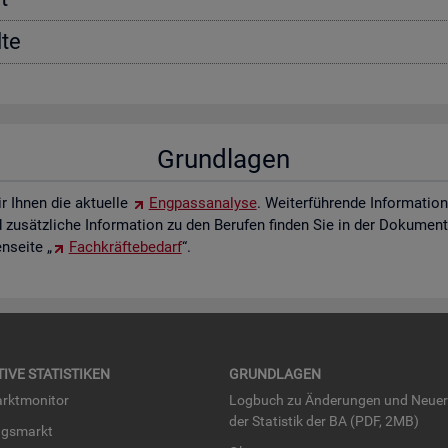
­te
Grund­la­gen
ir Ihnen die ak­tu­el­le
Eng­pass­ana­ly­se
. Wei­ter­füh­ren­de In­for­ma­ti
zu­sätz­li­che In­for­ma­ti­on zu den Be­ru­fen fin­den Sie in der Do­ku­men­t
­sei­te „
Fach­kräf­te­be­darf
“.
TI­VE STA­TIS­TI­KEN
GRUND­LA­GEN
rkt­mo­ni­tor
Log­buch zu Än­de­run­gen und Neue­
der Sta­tis­tik der BA (PDF, 2MB)
ngs­markt