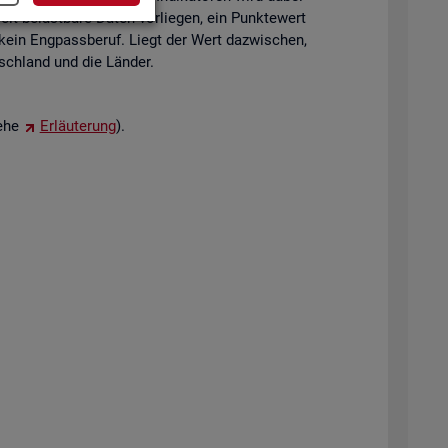
eit be­last­ba­re Daten vor­lie­gen, ein Punk­te­wert
 kein Eng­pass­be­ruf. Liegt der Wert da­zwi­schen,
tsch­land und die Län­der.
iehe
Er­läu­te­rung
).