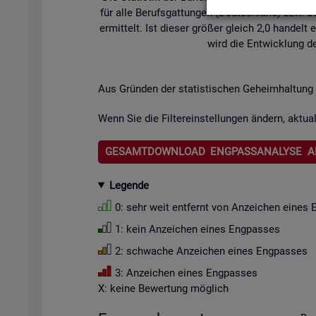
für alle Be­rufs­gat­tun­gen (Deutsch­land) bzw. Be­
er­mit­telt. Ist die­ser grö­ßer gleich 2,0 han­de
wird die Ent­wick­lung de
Aus Grün­den der sta­tis­ti­schen Ge­heim­hal­tung 
Wenn Sie die Fil­ter­ein­stel­lun­gen än­dern, ak­tua­
GESAMTDOWNLOAD ENGPASSANALYSE A
Le­gen­de
0: sehr weit ent­fernt von An­zei­chen eines 
1: kein An­zei­chen eines Eng­pas­ses
2: schwa­che An­zei­chen eines Eng­pas­ses
3: An­zei­chen eines Eng­pas­ses
X: keine Be­wer­tung mög­lich