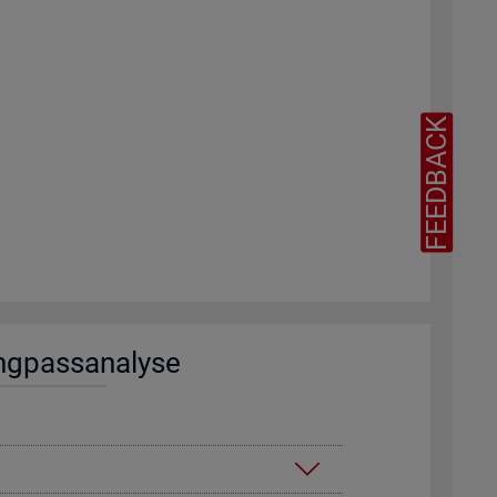
FEEDBACK
ng­pass­ana­ly­se