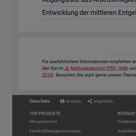
Ent­wick­lung der mitt­le­ren Ent­gel
Für aus­führ­li­che­re In­for­ma­tio­nen emp­feh­len w
den Sie im
Me­tho­den­be­richt (PDF, 1MB)
und 
2010)
. Be­su­chen Sie auch gerne un­se­re The­men
Diese Seite
drucken
empfehlen
TOP-PRO­DUK­TE
IN­TER­AK­
Mo­nats­be­richt
Ar­beits­ma
Fach­kräf­te­eng­pass­ana­ly­se
Aus­bil­du