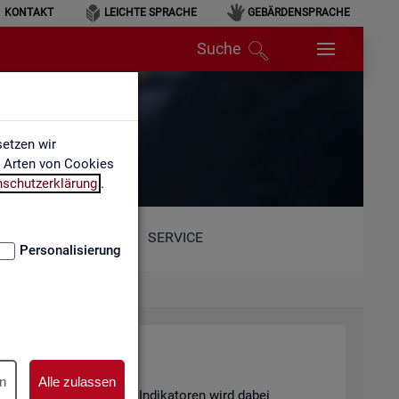
KONTAKT
LEICHTE SPRACHE
GEBÄRDENSPRACHE
Suche
etzen wir
e Arten von Cookies
nschutzerklärung
.
SERVICE
Personalisierung
n
Alle zulassen
and von 6 sta­tis­ti­schen In­di­ka­to­ren wird dabei