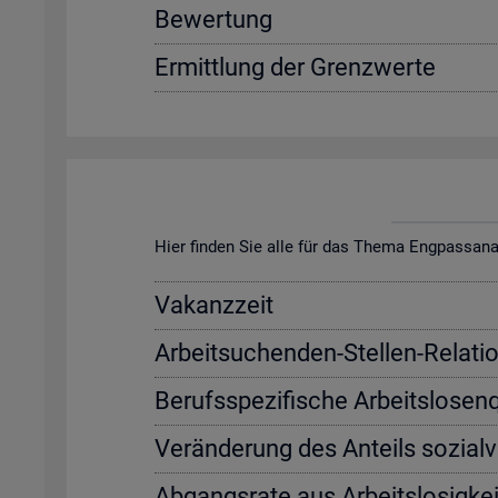
Be­wer­tung
Er­mitt­lung der Grenz­wer­te
Hier fin­den Sie alle für das Thema Eng­pass­ana­ly­s
Va­kanz­zeit
Ar­beit­su­chen­den-Stel­len-Re­la­ti­
Be­rufs­spe­zi­fi­sche Ar­beits­lo­sen
Ver­än­de­rung des An­teils so­zi­al­
Ab­gangs­ra­te aus Ar­beits­lo­sig­kei