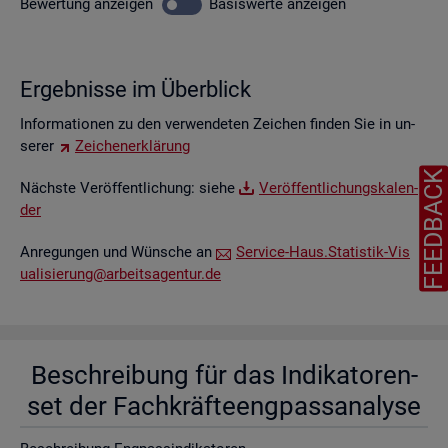
Be­wer­tung
an­zei­gen
Ba­sis­wer­te
an­zei­gen
Er­geb­nis­se im Über­blick
In­for­ma­tio­nen zu den ver­wen­de­ten Zei­chen fin­den Sie in un­
se­rer
Zei­chen­er­klä­rung
FEEDBAC
Nächs­te Ver­öf­fent­li­chung: siehe
Ver­öf­fent­li­chungs­ka­len­
der
An­re­gun­gen und Wün­sche an
Ser­vice-Haus.​Statistik-​Vis​
uali​sier​ung@​arb​eits​agen​tur.​de
Be­schrei­bung für das In­di­ka­to­ren­
set der Fach­kräf­te­eng­pass­ana­ly­se