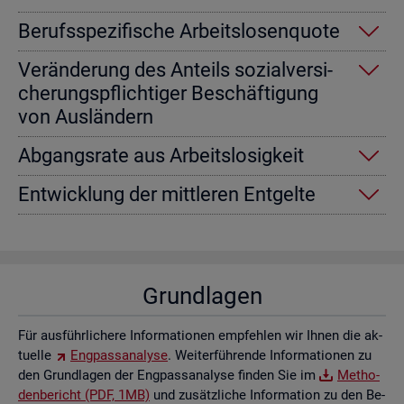
Be­rufs­spe­zi­fi­sche Ar­beits­lo­sen­quo­te
Ver­än­de­rung des An­teils so­zi­al­ver­si­
che­rungs­pflich­ti­ger Be­schäf­ti­gung
von Aus­län­dern
Ab­gangs­ra­te aus Ar­beits­lo­sig­keit
Ent­wick­lung der mitt­le­ren Ent­gel­te
Grund­la­gen
Für aus­führ­li­che­re In­for­ma­tio­nen emp­feh­len wir Ihnen die ak­
tu­el­le
Eng­pass­ana­ly­se
. Wei­ter­füh­ren­de In­for­ma­tio­nen zu
den Grund­la­gen der Eng­pass­ana­ly­se fin­den Sie im
Me­tho­
den­be­richt (PDF, 1MB)
und zu­sätz­li­che In­for­ma­ti­on zu den Be­