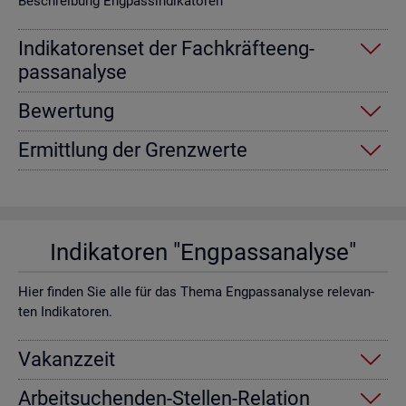
Be­schrei­bung Eng­pas­sin­di­ka­to­ren
In­di­ka­to­ren­set der Fach­kräf­te­eng­
pass­ana­ly­se
Be­wer­tung
Er­mitt­lung der Grenz­wer­te
In­di­ka­to­ren "Eng­pass­ana­ly­se"
Hier fin­den Sie alle für das Thema Eng­pass­ana­ly­se re­le­van­
ten In­di­ka­to­ren.
Va­kanz­zeit
Ar­beit­su­chen­den-Stel­len-Re­la­ti­on