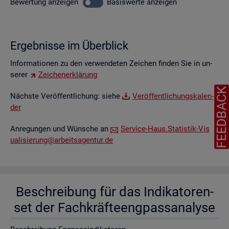
Be­wer­tung
an­zei­gen
Ba­sis­wer­te
an­zei­gen
Er­geb­nis­se im Über­blick
In­for­ma­tio­nen zu den ver­wen­de­ten Zei­chen fin­den Sie in un­
se­rer
Zei­chen­er­klä­rung
FEEDBAC
Nächs­te Ver­öf­fent­li­chung: siehe
Ver­öf­fent­li­chungs­ka­len­
der
An­re­gun­gen und Wün­sche an
Ser­vice-Haus.​Statistik-​Vis​
uali​sier​ung@​arb​eits​agen​tur.​de
Be­schrei­bung für das In­di­ka­to­ren­
set der Fach­kräf­te­eng­pass­ana­ly­se