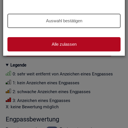
Aus Grün­den der sta­tis­ti­schen Ge­heim­hal­tung wer­den die
Zah­len­wer­te i. d. R. auf Viel­fa­che von Zehn ge­run­det (siehe
Er­läu­te­rung
).
Auswahl bestätigen
Wenn Sie die Fil­ter­ein­stel­lun­gen än­dern, ak­tua­li­sie­ren sich
die Fil­ter­mög­lich­kei­ten und die an­ge­zeig­ten Daten.
Alle zulassen
GESAMTDOWNLOAD ENGPASSANALYSE ALS CSV
Le­gen­de
0: sehr weit ent­fernt von An­zei­chen eines Eng­pas­ses
1: kein An­zei­chen eines Eng­pas­ses
2: schwa­che An­zei­chen eines Eng­pas­ses
3: An­zei­chen eines Eng­pas­ses
X: keine Be­wer­tung mög­lich
Eng­pass­be­wer­tung