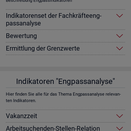
Be­schrei­bung Eng­pas­sin­di­ka­to­ren
In­di­ka­to­ren­set der Fach­kräf­te­eng­
pass­ana­ly­se
Be­wer­tung
Er­mitt­lung der Grenz­wer­te
In­di­ka­to­ren "Eng­pass­ana­ly­se"
Hier fin­den Sie alle für das Thema Eng­pass­ana­ly­se re­le­van­
ten In­di­ka­to­ren.
Va­kanz­zeit
Ar­beit­su­chen­den-Stel­len-Re­la­ti­on