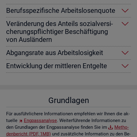
Be­rufs­spe­zi­fi­sche Ar­beits­lo­sen­quo­te
Ver­än­de­rung des An­teils so­zi­al­ver­si­
che­rungs­pflich­ti­ger Be­schäf­ti­gung
von Aus­län­dern
Ab­gangs­ra­te aus Ar­beits­lo­sig­keit
Ent­wick­lung der mitt­le­ren Ent­gel­te
Grund­la­gen
Für aus­führ­li­che­re In­for­ma­tio­nen emp­feh­len wir Ihnen die ak­
tu­el­le
Eng­pass­ana­ly­se
. Wei­ter­füh­ren­de In­for­ma­tio­nen zu
den Grund­la­gen der Eng­pass­ana­ly­se fin­den Sie im
Me­tho­
den­be­richt (PDF, 1MB)
und zu­sätz­li­che In­for­ma­ti­on zu den Be­