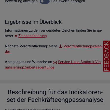
Be­wer­tung
an­zei­gen
Ba­sis­wer­te
an­zei­gen
Er­geb­nis­se im Über­blick
In­for­ma­tio­nen zu den ver­wen­de­ten Zei­chen fin­den Sie in un­
se­rer
Zei­chen­er­klä­rung
FEEDBAC
Nächs­te Ver­öf­fent­li­chung: siehe
Ver­öf­fent­li­chungs­ka­len­
der
An­re­gun­gen und Wün­sche an
Ser­vice-Haus.​Statistik-​Vis​
uali​sier​ung@​arb​eits​agen​tur.​de
Be­schrei­bung für das In­di­ka­to­ren­
set der Fach­kräf­te­eng­pass­ana­ly­se