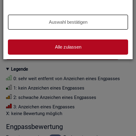
Aus Grün­den der sta­tis­ti­schen Ge­heim­hal­tung wer­den die
Zah­len­wer­te i. d. R. auf Viel­fa­che von Zehn ge­run­det (siehe
Er­läu­te­rung
).
Auswahl bestätigen
Wenn Sie die Fil­ter­ein­stel­lun­gen än­dern, ak­tua­li­sie­ren sich
die Fil­ter­mög­lich­kei­ten und die an­ge­zeig­ten Daten.
Alle zulassen
GESAMTDOWNLOAD ENGPASSANALYSE ALS CSV
Le­gen­de
0: sehr weit ent­fernt von An­zei­chen eines Eng­pas­ses
1: kein An­zei­chen eines Eng­pas­ses
2: schwa­che An­zei­chen eines Eng­pas­ses
3: An­zei­chen eines Eng­pas­ses
X: keine Be­wer­tung mög­lich
Eng­pass­be­wer­tung