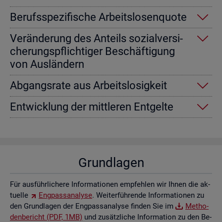
Be­rufs­spe­zi­fi­sche Ar­beits­lo­sen­quo­te
Ver­än­de­rung des An­teils so­zi­al­ver­si­
che­rungs­pflich­ti­ger Be­schäf­ti­gung
von Aus­län­dern
Ab­gangs­ra­te aus Ar­beits­lo­sig­keit
Ent­wick­lung der mitt­le­ren Ent­gel­te
Grund­la­gen
Für aus­führ­li­che­re In­for­ma­tio­nen emp­feh­len wir Ihnen die ak­
tu­el­le
Eng­pass­ana­ly­se
. Wei­ter­füh­ren­de In­for­ma­tio­nen zu
den Grund­la­gen der Eng­pass­ana­ly­se fin­den Sie im
Me­tho­
den­be­richt (PDF, 1MB)
und zu­sätz­li­che In­for­ma­ti­on zu den Be­