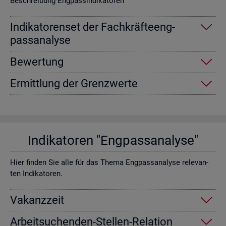
Be­schrei­bung Eng­pas­sin­di­ka­to­ren
In­di­ka­to­ren­set der Fach­kräf­te­eng­
pass­ana­ly­se
Be­wer­tung
Er­mitt­lung der Grenz­wer­te
In­di­ka­to­ren "Eng­pass­ana­ly­se"
Hier fin­den Sie alle für das Thema Eng­pass­ana­ly­se re­le­van­
ten In­di­ka­to­ren.
Va­kanz­zeit
Ar­beit­su­chen­den-Stel­len-Re­la­ti­on