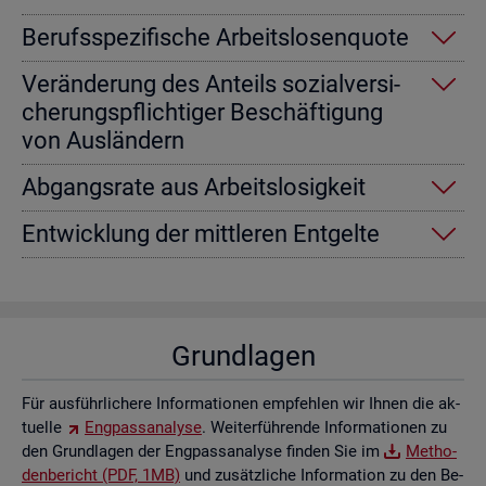
Be­rufs­spe­zi­fi­sche Ar­beits­lo­sen­quo­te
Ver­än­de­rung des An­teils so­zi­al­ver­si­
che­rungs­pflich­ti­ger Be­schäf­ti­gung
von Aus­län­dern
Ab­gangs­ra­te aus Ar­beits­lo­sig­keit
Ent­wick­lung der mitt­le­ren Ent­gel­te
Grund­la­gen
Für aus­führ­li­che­re In­for­ma­tio­nen emp­feh­len wir Ihnen die ak­
tu­el­le
Eng­pass­ana­ly­se
. Wei­ter­füh­ren­de In­for­ma­tio­nen zu
den Grund­la­gen der Eng­pass­ana­ly­se fin­den Sie im
Me­tho­
den­be­richt (PDF, 1MB)
und zu­sätz­li­che In­for­ma­ti­on zu den Be­