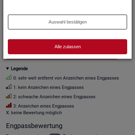
Aus Grün­den der sta­tis­ti­schen Ge­heim­hal­tung wer­den die
Zah­len­wer­te i. d. R. auf Viel­fa­che von Zehn ge­run­det (siehe
Er­läu­te­rung
).
Auswahl bestätigen
Wenn Sie die Fil­ter­ein­stel­lun­gen än­dern, ak­tua­li­sie­ren sich
die Fil­ter­mög­lich­kei­ten und die an­ge­zeig­ten Daten.
Alle zulassen
GESAMTDOWNLOAD ENGPASSANALYSE ALS CSV
Le­gen­de
0: sehr weit ent­fernt von An­zei­chen eines Eng­pas­ses
1: kein An­zei­chen eines Eng­pas­ses
2: schwa­che An­zei­chen eines Eng­pas­ses
3: An­zei­chen eines Eng­pas­ses
X: keine Be­wer­tung mög­lich
Eng­pass­be­wer­tung