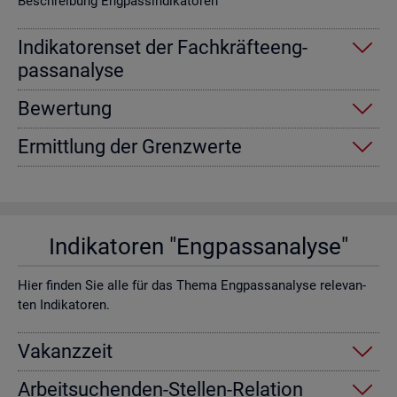
Be­schrei­bung Eng­pas­sin­di­ka­to­ren
In­di­ka­to­ren­set der Fach­kräf­te­eng­
pass­ana­ly­se
Be­wer­tung
Er­mitt­lung der Grenz­wer­te
In­di­ka­to­ren "Eng­pass­ana­ly­se"
Hier fin­den Sie alle für das Thema Eng­pass­ana­ly­se re­le­van­
ten In­di­ka­to­ren.
Va­kanz­zeit
Ar­beit­su­chen­den-Stel­len-Re­la­ti­on