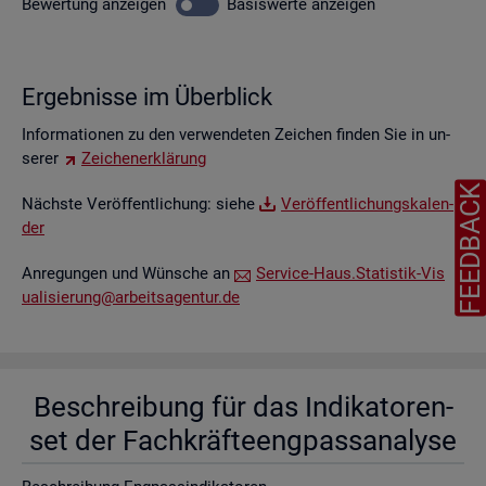
Be­wer­tung
an­zei­gen
Ba­sis­wer­te
an­zei­gen
Er­geb­nis­se im Über­blick
In­for­ma­tio­nen zu den ver­wen­de­ten Zei­chen fin­den Sie in un­
se­rer
Zei­chen­er­klä­rung
FEEDBAC
Nächs­te Ver­öf­fent­li­chung: siehe
Ver­öf­fent­li­chungs­ka­len­
der
An­re­gun­gen und Wün­sche an
Ser­vice-Haus.​Statistik-​Vis​
uali​sier​ung@​arb​eits​agen​tur.​de
Be­schrei­bung für das In­di­ka­to­ren­
set der Fach­kräf­te­eng­pass­ana­ly­se