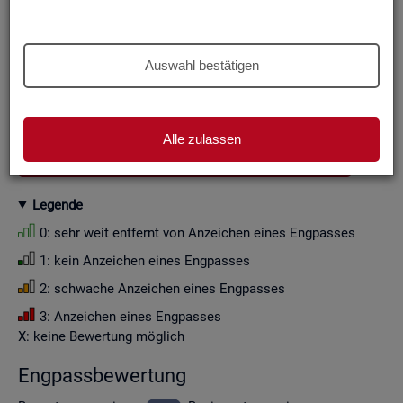
Aus Grün­den der sta­tis­ti­schen Ge­heim­hal­tung wer­den die
Zah­len­wer­te i. d. R. auf Viel­fa­che von Zehn ge­run­det (siehe
Er­läu­te­rung
).
Auswahl bestätigen
Wenn Sie die Fil­ter­ein­stel­lun­gen än­dern, ak­tua­li­sie­ren sich
die Fil­ter­mög­lich­kei­ten und die an­ge­zeig­ten Daten.
Alle zulassen
GESAMTDOWNLOAD ENGPASSANALYSE ALS CSV
Le­gen­de
0: sehr weit ent­fernt von An­zei­chen eines Eng­pas­ses
1: kein An­zei­chen eines Eng­pas­ses
2: schwa­che An­zei­chen eines Eng­pas­ses
3: An­zei­chen eines Eng­pas­ses
X: keine Be­wer­tung mög­lich
Eng­pass­be­wer­tung