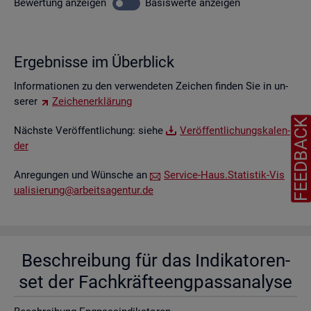
Be­wer­tung
an­zei­gen
Ba­sis­wer­te
an­zei­gen
Er­geb­nis­se im Über­blick
In­for­ma­tio­nen zu den ver­wen­de­ten Zei­chen fin­den Sie in un­
se­rer
Zei­chen­er­klä­rung
FEEDBAC
Nächs­te Ver­öf­fent­li­chung: siehe
Ver­öf­fent­li­chungs­ka­len­
der
An­re­gun­gen und Wün­sche an
Ser­vice-Haus.​Statistik-​Vis​
uali​sier​ung@​arb​eits​agen​tur.​de
Be­schrei­bung für das In­di­ka­to­ren­
set der Fach­kräf­te­eng­pass­ana­ly­se