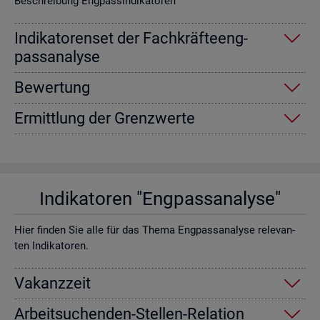
Be­schrei­bung Eng­pas­sin­di­ka­to­ren
In­di­ka­to­ren­set der Fach­kräf­te­eng­
pass­ana­ly­se
Be­wer­tung
Er­mitt­lung der Grenz­wer­te
In­di­ka­to­ren "Eng­pass­ana­ly­se"
Hier fin­den Sie alle für das Thema Eng­pass­ana­ly­se re­le­van­
ten In­di­ka­to­ren.
Va­kanz­zeit
Ar­beit­su­chen­den-Stel­len-Re­la­ti­on