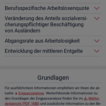
Be­rufs­spe­zi­fi­sche Ar­beits­lo­sen­quo­te
Ver­än­de­rung des An­teils so­zi­al­ver­si­
che­rungs­pflich­ti­ger Be­schäf­ti­gung
von Aus­län­dern
Ab­gangs­ra­te aus Ar­beits­lo­sig­keit
Ent­wick­lung der mitt­le­ren Ent­gel­te
Grund­la­gen
Für aus­führ­li­che­re In­for­ma­tio­nen emp­feh­len wir Ihnen die ak­
tu­el­le
Eng­pass­ana­ly­se
. Wei­ter­füh­ren­de In­for­ma­tio­nen zu
den Grund­la­gen der Eng­pass­ana­ly­se fin­den Sie im
Me­tho­
den­be­richt (PDF, 1MB)
und zu­sätz­li­che In­for­ma­ti­on zu den Be­