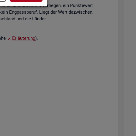
eit be­last­ba­re Daten vor­lie­gen, ein Punk­te­wert
 kein Eng­pass­be­ruf. Liegt der Wert da­zwi­schen,
tsch­land und die Län­der.
iehe
Er­läu­te­rung
).