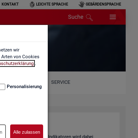
KONTAKT
LEICHTE SPRACHE
GEBÄRDENSPRACHE
Suche
etzen wir
e Arten von Cookies
nschutzerklärung
.
SERVICE
Personalisierung
n
Alle zulassen
and von 6 sta­tis­ti­schen In­di­ka­to­ren wird dabei