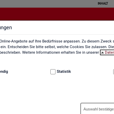
INHALT
lungen
Engpassanalyse
Online-Angebote auf Ihre Bedürfnisse anpassen. Zu diesem Zweck s
in. Entscheiden Sie bitte selbst, welche Cookies Sie zulassen. Di
eschrieben. Weitere Informationen erhalten Sie in unserer
Date
:
GRUNDLAGEN
endig
Statistik
Eng­pass­ana­ly­se
Auswahl bestätige
wer­tet ein­mal jähr­lich die Fach­kräf­te­si­tua­ti­on am Ar­beits­markt. An­h