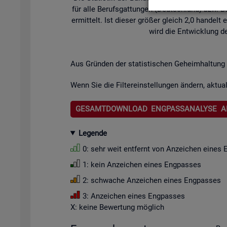
für alle Be­rufs­gat­tun­gen (Deutsch­land) bzw. Be­
er­mit­telt. Ist die­ser grö­ßer gleich 2,0 han­de
wird die Ent­wick­lung de
Aus Grün­den der sta­tis­ti­schen Ge­heim­hal­tung 
Wenn Sie die Fil­ter­ein­stel­lun­gen än­dern, ak­tua­
GESAMTDOWNLOAD ENGPASSANALYSE A
Le­gen­de
0: sehr weit ent­fernt von An­zei­chen eines 
1: kein An­zei­chen eines Eng­pas­ses
2: schwa­che An­zei­chen eines Eng­pas­ses
3: An­zei­chen eines Eng­pas­ses
X: keine Be­wer­tung mög­lich