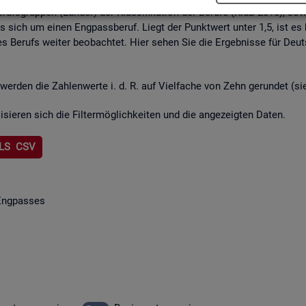
rufs­grup­pen (Län­der) der Klas­si­fi­ka­ti­on der Be­ru­fe (KldB 2010), so­w
lt es sich um einen Eng­pass­be­ruf. Liegt der Punkt­wert unter 1,5, ist es
s Be­rufs wei­ter be­ob­ach­tet. Hier sehen Sie die Er­geb­nis­se für Deu
wer­den die Zah­len­wer­te i. d. R. auf Viel­fa­che von Zehn ge­run­det (s
li­sie­ren sich die Fil­ter­mög­lich­kei­ten und die an­ge­zeig­ten Daten.
LS CSV
Eng­pas­ses