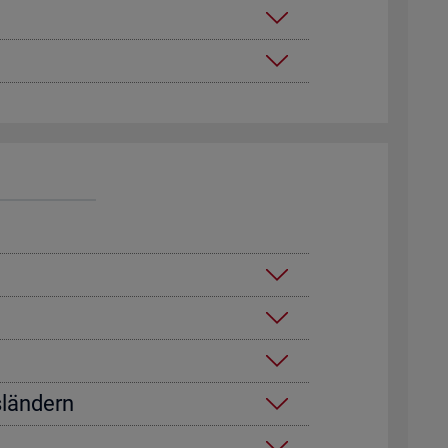
­län­dern