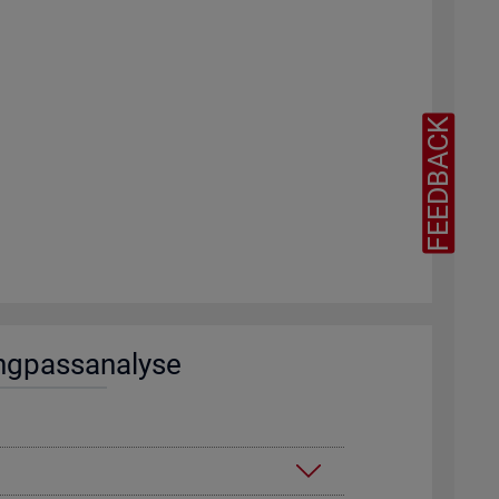
FEEDBACK
ng­pass­ana­ly­se