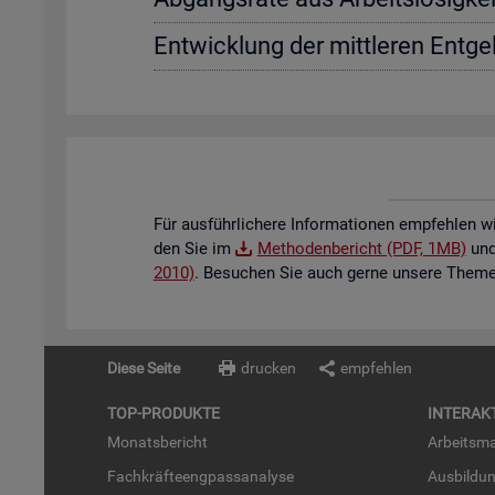
Ent­wick­lung der mitt­le­ren Ent­gel
Für aus­führ­li­che­re In­for­ma­tio­nen emp­feh­len w
den Sie im
Me­tho­den­be­richt (PDF, 1MB)
und 
2010)
. Be­su­chen Sie auch gerne un­se­re The­men
Diese Seite
drucken
empfehlen
TOP-PRO­DUK­TE
IN­TER­AK­
Mo­nats­be­richt
Ar­beits­ma
Fach­kräf­te­eng­pass­ana­ly­se
Aus­bil­du