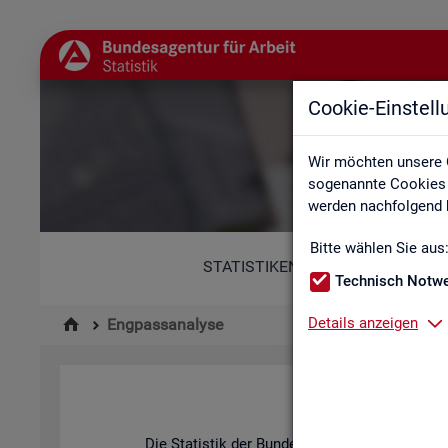
Cookie-Einstel
Wir möchten unsere 
sogenannte Cookies e
werden nachfolgend b
Bitte wählen Sie aus
STATISTIKEN
Technisch Notw
Details anzeigen
Engpassanalyse
Die Sta­tis­tik der Bun­des­agen­tur für Ar­beit be­