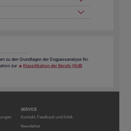
o­nen zu den Grund­la­gen der Eng­pass­ana­ly­se fin­
a­ti­on zur
Klas­si­fi­ka­ti­on der Be­ru­fe (KldB
SER­VICE
run­gen
Kon­takt, Feed­back und Kri­tik
News­let­ter