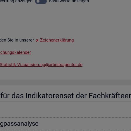
wer­tung
an­zei­gen
Ba­sis­wer­te
an­zei­gen
­den Sie in un­se­rer
Zei­chen­er­klä­rung
li­chungs­ka­len­der
tatistik-​Vis​uali​sier​ung@​arb​eits​agen​tur.​de
ür das In­di­ka­to­ren­set der Fach­kräf­te­e
ng­pass­ana­ly­se