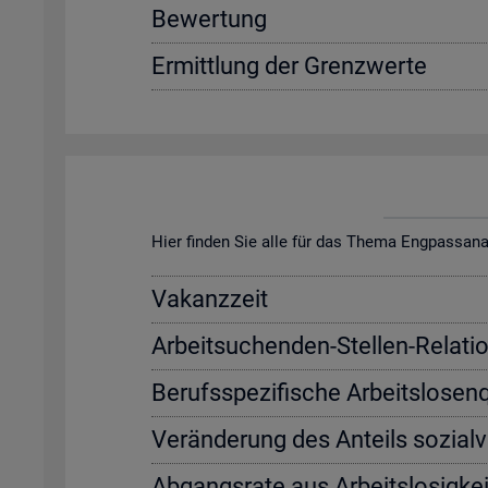
Be­wer­tung
Er­mitt­lung der Grenz­wer­te
Hier fin­den Sie alle für das Thema Eng­pass­ana­ly­s
Va­kanz­zeit
Ar­beit­su­chen­den-Stel­len-Re­la­ti­
Be­rufs­spe­zi­fi­sche Ar­beits­lo­sen
Ver­än­de­rung des An­teils so­zi­al­
Ab­gangs­ra­te aus Ar­beits­lo­sig­kei