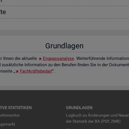
­te
Grund­la­gen
ir Ihnen die ak­tu­el­le
Eng­pass­ana­ly­se
. Wei­ter­füh­ren­de In­for­ma­ti
zu­sätz­li­che In­for­ma­ti­on zu den Be­ru­fen fin­den Sie in der Do­ku­men­t
­sei­te „
Fach­kräf­te­be­darf
“.
TI­VE STA­TIS­TI­KEN
GRUND­LA­GEN
rkt­mo­ni­tor
Log­buch zu Än­de­run­gen und Neue­
der Sta­tis­tik der BA (PDF, 2MB)
ngs­markt