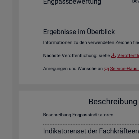
Eng­pass­be­wer­tung
Be­
Er­geb­nis­se im Über­blick
In­for­ma­tio­nen zu den ver­wen­de­ten Zei­chen fin
Nächs­te Ver­öf­fent­li­chung: siehe
Ver­öf­fent­
An­re­gun­gen und Wün­sche an
Ser­vice-Haus.​S
Be­schrei­bung f
Be­schrei­bung Eng­pas­sin­di­ka­to­ren
In­di­ka­to­ren­set der Fach­kräf­te­e