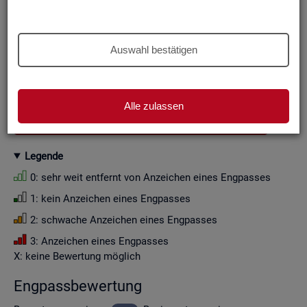
Aus Grün­den der sta­tis­ti­schen Ge­heim­hal­tung wer­den die
Zah­len­wer­te i. d. R. auf Viel­fa­che von Zehn ge­run­det (siehe
Er­läu­te­rung
).
Auswahl bestätigen
Wenn Sie die Fil­ter­ein­stel­lun­gen än­dern, ak­tua­li­sie­ren sich
die Fil­ter­mög­lich­kei­ten und die an­ge­zeig­ten Daten.
Alle zulassen
GESAMTDOWNLOAD ENGPASSANALYSE ALS CSV
Le­gen­de
0: sehr weit ent­fernt von An­zei­chen eines Eng­pas­ses
1: kein An­zei­chen eines Eng­pas­ses
2: schwa­che An­zei­chen eines Eng­pas­ses
3: An­zei­chen eines Eng­pas­ses
X: keine Be­wer­tung mög­lich
Eng­pass­be­wer­tung