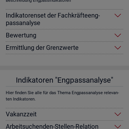
Be­schrei­bung Eng­pas­sin­di­ka­to­ren
In­di­ka­to­ren­set der Fach­kräf­te­eng­
pass­ana­ly­se
Be­wer­tung
Er­mitt­lung der Grenz­wer­te
In­di­ka­to­ren "Eng­pass­ana­ly­se"
Hier fin­den Sie alle für das Thema Eng­pass­ana­ly­se re­le­van­
ten In­di­ka­to­ren.
Va­kanz­zeit
Ar­beit­su­chen­den-Stel­len-Re­la­ti­on