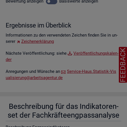
Be­wer­tung
an­zei­gen
Ba­sis­wer­te
an­zei­gen
Er­geb­nis­se im Über­blick
In­for­ma­tio­nen zu den ver­wen­de­ten Zei­chen fin­den Sie in un­
se­rer
Zei­chen­er­klä­rung
FEEDBAC
Nächs­te Ver­öf­fent­li­chung: siehe
Ver­öf­fent­li­chungs­ka­len­
der
An­re­gun­gen und Wün­sche an
Ser­vice-Haus.​Statistik-​Vis​
uali​sier​ung@​arb​eits​agen​tur.​de
Be­schrei­bung für das In­di­ka­to­ren­
set der Fach­kräf­te­eng­pass­ana­ly­se