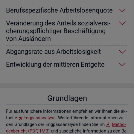
Be­rufs­spe­zi­fi­sche Ar­beits­lo­sen­quo­te
Ver­än­de­rung des An­teils so­zi­al­ver­si­
che­rungs­pflich­ti­ger Be­schäf­ti­gung
von Aus­län­dern
Ab­gangs­ra­te aus Ar­beits­lo­sig­keit
Ent­wick­lung der mitt­le­ren Ent­gel­te
Grund­la­gen
Für aus­führ­li­che­re In­for­ma­tio­nen emp­feh­len wir Ihnen die ak­
tu­el­le
Eng­pass­ana­ly­se
. Wei­ter­füh­ren­de In­for­ma­tio­nen zu
den Grund­la­gen der Eng­pass­ana­ly­se fin­den Sie im
Me­tho­
den­be­richt (PDF, 1MB)
und zu­sätz­li­che In­for­ma­ti­on zu den Be­