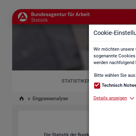
Cookie-Einstel
Wir möchten unsere 
sogenannte Cookies e
werden nachfolgend b
Bitte wählen Sie aus
STATISTIKEN
Technisch Notw
Details anzeigen
Engpassanalyse
Die Sta­tis­tik der Bun­des­agen­tur für Ar­beit be­