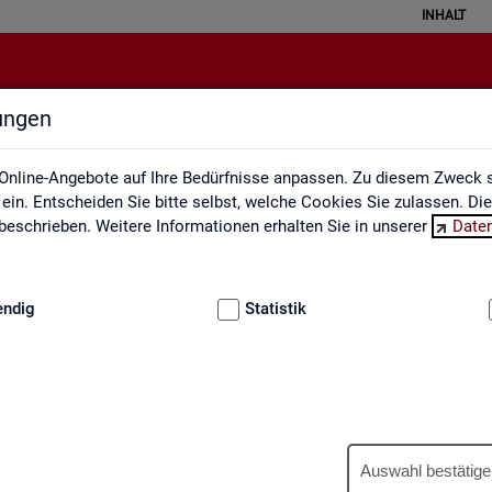
INHALT
lungen
Engpassanalyse
Online-Angebote auf Ihre Bedürfnisse anpassen. Zu diesem Zweck s
in. Entscheiden Sie bitte selbst, welche Cookies Sie zulassen. Di
eschrieben. Weitere Informationen erhalten Sie in unserer
Date
:
GRUNDLAGEN
endig
Statistik
Eng­pass­ana­ly­se
Auswahl bestätige
wer­tet ein­mal jähr­lich die Fach­kräf­te­si­tua­ti­on am Ar­beits­markt. An­h