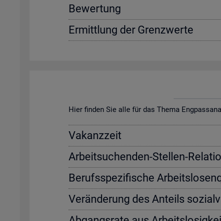
Be­wer­tung
Er­mitt­lung der Grenz­wer­te
Hier fin­den Sie alle für das Thema Eng­pass­ana­ly­s
Va­kanz­zeit
Ar­beit­su­chen­den-Stel­len-Re­la­ti­
Be­rufs­spe­zi­fi­sche Ar­beits­lo­sen
Ver­än­de­rung des An­teils so­zi­al­
Ab­gangs­ra­te aus Ar­beits­lo­sig­kei