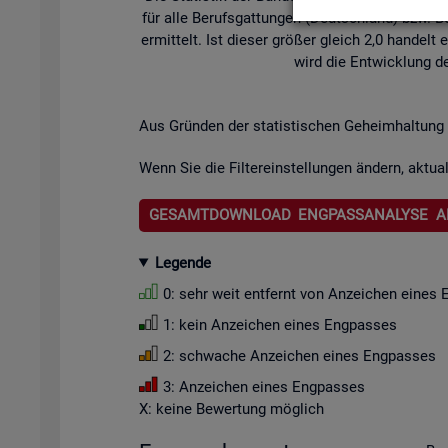
für alle Be­rufs­gat­tun­gen (Deutsch­land) bzw. Be­
er­mit­telt. Ist die­ser grö­ßer gleich 2,0 han­de
wird die Ent­wick­lung de
Aus Grün­den der sta­tis­ti­schen Ge­heim­hal­tung 
Wenn Sie die Fil­ter­ein­stel­lun­gen än­dern, ak­tua­
GESAMTDOWNLOAD ENGPASSANALYSE A
Le­gen­de
0: sehr weit ent­fernt von An­zei­chen eines 
1: kein An­zei­chen eines Eng­pas­ses
2: schwa­che An­zei­chen eines Eng­pas­ses
3: An­zei­chen eines Eng­pas­ses
X: keine Be­wer­tung mög­lich