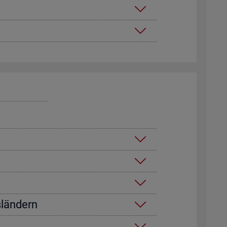
­län­dern