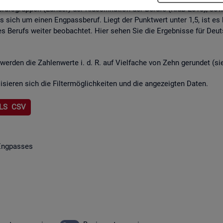
rufs­grup­pen (Län­der) der Klas­si­fi­ka­ti­on der Be­ru­fe (KldB 2010), so­w
lt es sich um einen Eng­pass­be­ruf. Liegt der Punkt­wert unter 1,5, ist es
s Be­rufs wei­ter be­ob­ach­tet. Hier sehen Sie die Er­geb­nis­se für Deu
wer­den die Zah­len­wer­te i. d. R. auf Viel­fa­che von Zehn ge­run­det (s
li­sie­ren sich die Fil­ter­mög­lich­kei­ten und die an­ge­zeig­ten Daten.
LS CSV
Eng­pas­ses