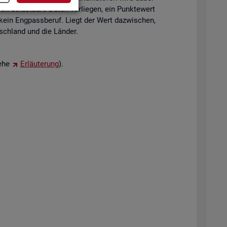
eit be­last­ba­re Daten vor­lie­gen, ein Punk­te­wert
 kein Eng­pass­be­ruf. Liegt der Wert da­zwi­schen,
tsch­land und die Län­der.
iehe
Er­läu­te­rung
).