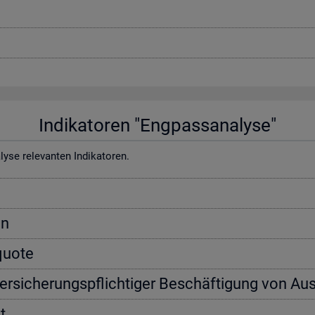
In­di­ka­to­ren "Eng­pass­ana­ly­se"
e re­le­van­ten In­di­ka­to­ren.
on
­quo­te
ver­si­che­rungs­pflich­ti­ger Be­schäf­ti­gung von Aus
t