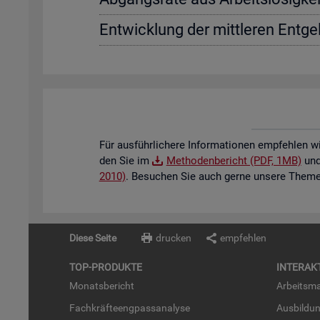
Ent­wick­lung der mitt­le­ren Ent­gel
Für aus­führ­li­che­re In­for­ma­tio­nen emp­feh­len w
den Sie im
Me­tho­den­be­richt (PDF, 1MB)
und 
2010)
. Be­su­chen Sie auch gerne un­se­re The­men
Diese Seite
drucken
empfehlen
TOP-PRO­DUK­TE
IN­TER­AK­
Mo­nats­be­richt
Ar­beits­ma
Fach­kräf­te­eng­pass­ana­ly­se
Aus­bil­du