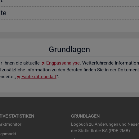
­te
Grund­la­gen
ir Ihnen die ak­tu­el­le
Eng­pass­ana­ly­se
. Wei­ter­füh­ren­de In­for­ma­ti
zu­sätz­li­che In­for­ma­ti­on zu den Be­ru­fen fin­den Sie in der Do­ku­men­t
­sei­te „
Fach­kräf­te­be­darf
“.
TI­VE STA­TIS­TI­KEN
GRUND­LA­GEN
rkt­mo­ni­tor
Log­buch zu Än­de­run­gen und Neue­
der Sta­tis­tik der BA (PDF, 2MB)
ngs­markt