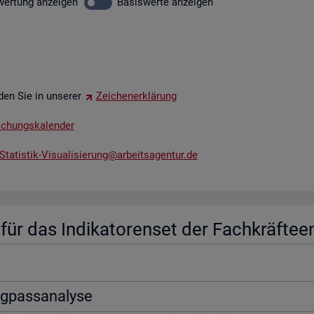
wer­tung
an­zei­gen
Ba­sis­wer­te
an­zei­gen
­den Sie in un­se­rer
Zei­chen­er­klä­rung
li­chungs­ka­len­der
tatistik-​Vis​uali​sier​ung@​arb​eits​agen​tur.​de
ür das In­di­ka­to­ren­set der Fach­kräf­te­e
ng­pass­ana­ly­se