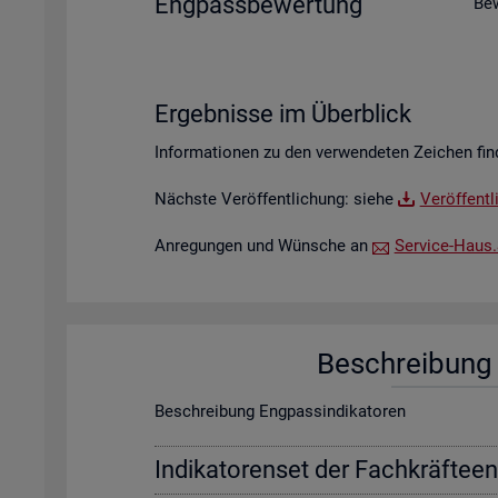
Eng­pass­be­wer­tung
Be­
Er­geb­nis­se im Über­blick
In­for­ma­tio­nen zu den ver­wen­de­ten Zei­chen fin
Nächs­te Ver­öf­fent­li­chung: siehe
Ver­öf­fent­
An­re­gun­gen und Wün­sche an
Ser­vice-Haus.​S
Be­schrei­bung f
Be­schrei­bung Eng­pas­sin­di­ka­to­ren
In­di­ka­to­ren­set der Fach­kräf­te­e