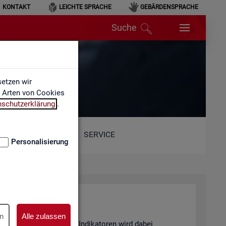
KONTAKT
LEICHTE SPRACHE
GEBÄRDENSPRACHE
Suche
etzen wir
e Arten von Cookies
nschutzerklärung
.
SERVICE
Personalisierung
n
Alle zulassen
and von 6 sta­tis­ti­schen In­di­ka­to­ren wird dabei