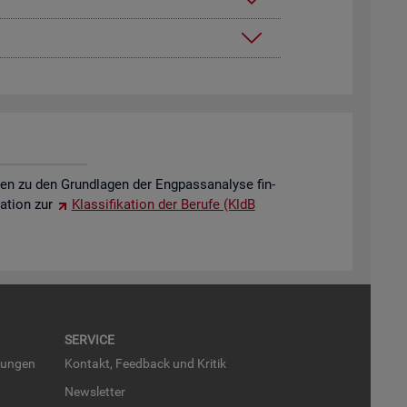
o­nen zu den Grund­la­gen der Eng­pass­ana­ly­se fin­
a­ti­on zur
Klas­si­fi­ka­ti­on der Be­ru­fe (KldB
SER­VICE
run­gen
Kon­takt, Feed­back und Kri­tik
News­let­ter