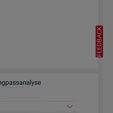
FEEDBACK
ng­pass­ana­ly­se