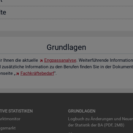
­te
Grund­la­gen
ir Ihnen die ak­tu­el­le
Eng­pass­ana­ly­se
. Wei­ter­füh­ren­de In­for­ma­ti
zu­sätz­li­che In­for­ma­ti­on zu den Be­ru­fen fin­den Sie in der Do­ku­men­t
­sei­te „
Fach­kräf­te­be­darf
“.
TI­VE STA­TIS­TI­KEN
GRUND­LA­GEN
rkt­mo­ni­tor
Log­buch zu Än­de­run­gen und Neue­
der Sta­tis­tik der BA (PDF, 2MB)
ngs­markt