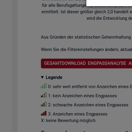
für alle Be­rufs­gat­tun­gen (Deutsch­land) bzw. Be­
er­mit­telt. Ist die­ser grö­ßer gleich 2,0 han­de
wird die Ent­wick­lung de
Aus Grün­den der sta­tis­ti­schen Ge­heim­hal­tung 
Wenn Sie die Fil­ter­ein­stel­lun­gen än­dern, ak­tua­
GESAMTDOWNLOAD ENGPASSANALYSE A
Le­gen­de
0: sehr weit ent­fernt von An­zei­chen eines 
1: kein An­zei­chen eines Eng­pas­ses
2: schwa­che An­zei­chen eines Eng­pas­ses
3: An­zei­chen eines Eng­pas­ses
X: keine Be­wer­tung mög­lich