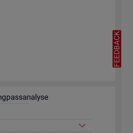
FEEDBACK
ng­pass­ana­ly­se