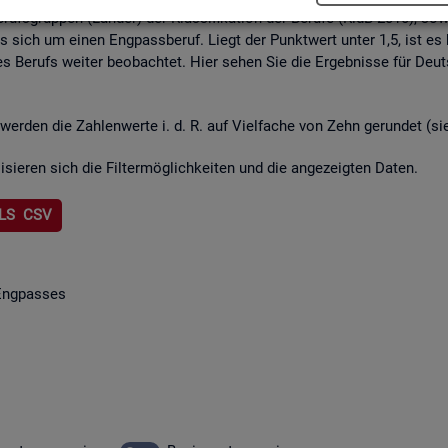
rufs­grup­pen (Län­der) der Klas­si­fi­ka­ti­on der Be­ru­fe (KldB 2010), so­w
lt es sich um einen Eng­pass­be­ruf. Liegt der Punkt­wert unter 1,5, ist es
s Be­rufs wei­ter be­ob­ach­tet. Hier sehen Sie die Er­geb­nis­se für Deu
wer­den die Zah­len­wer­te i. d. R. auf Viel­fa­che von Zehn ge­run­det (s
li­sie­ren sich die Fil­ter­mög­lich­kei­ten und die an­ge­zeig­ten Daten.
LS CSV
Eng­pas­ses