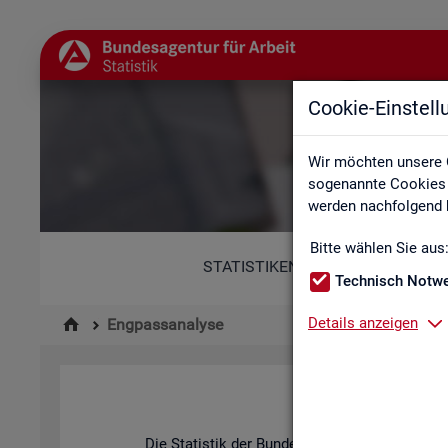
Cookie-Einstel
Wir möchten unsere 
sogenannte Cookies e
werden nachfolgend b
Bitte wählen Sie aus
STATISTIKEN
Technisch Notw
Details anzeigen
Engpassanalyse
Die Sta­tis­tik der Bun­des­agen­tur für Ar­beit be­