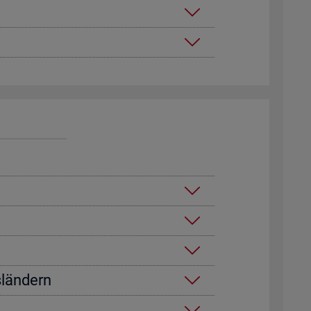
­län­dern