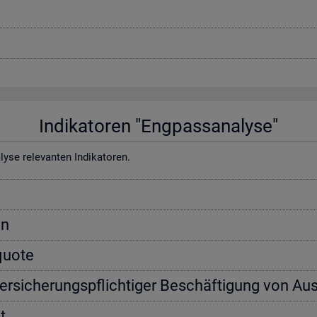
In­di­ka­to­ren "Eng­pass­ana­ly­se"
e re­le­van­ten In­di­ka­to­ren.
on
­quo­te
ver­si­che­rungs­pflich­ti­ger Be­schäf­ti­gung von Aus
t