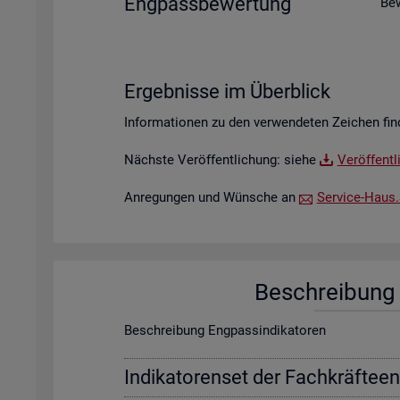
Eng­pass­be­wer­tung
Be­
Er­geb­nis­se im Über­blick
In­for­ma­tio­nen zu den ver­wen­de­ten Zei­chen fin
Nächs­te Ver­öf­fent­li­chung: siehe
Ver­öf­fent­
An­re­gun­gen und Wün­sche an
Ser­vice-Haus.​S
Be­schrei­bung f
Be­schrei­bung Eng­pas­sin­di­ka­to­ren
In­di­ka­to­ren­set der Fach­kräf­te­e