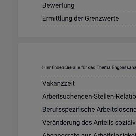
Be­wer­tung
Er­mitt­lung der Grenz­wer­te
Hier fin­den Sie alle für das Thema Eng­pass­ana­ly­s
Va­kanz­zeit
Ar­beit­su­chen­den-Stel­len-Re­la­ti­
Be­rufs­spe­zi­fi­sche Ar­beits­lo­sen
Ver­än­de­rung des An­teils so­zi­al­
Ab­gangs­ra­te aus Ar­beits­lo­sig­kei