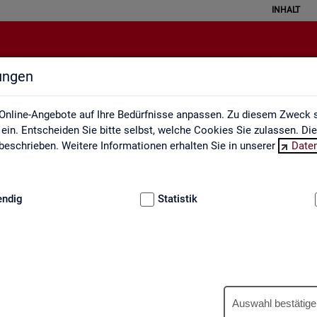
INHALT
lungen
Engpassanalyse
Online-Angebote auf Ihre Bedürfnisse anpassen. Zu diesem Zweck s
in. Entscheiden Sie bitte selbst, welche Cookies Sie zulassen. Di
eschrieben. Weitere Informationen erhalten Sie in unserer
Date
:
GRUNDLAGEN
endig
Statistik
Eng­pass­ana­ly­se
Auswahl bestätige
wer­tet ein­mal jähr­lich die Fach­kräf­te­si­tua­ti­on am Ar­beits­markt. An­h