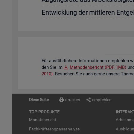
Ent­wick­lung der mitt­le­ren Ent­gel
Für aus­führ­li­che­re In­for­ma­tio­nen emp­feh­len w
den Sie im
Me­tho­den­be­richt (PDF, 1MB)
und 
2010)
. Be­su­chen Sie auch gerne un­se­re The­men
Diese Seite
drucken
empfehlen
TOP-PRO­DUK­TE
IN­TER­AK­
Mo­nats­be­richt
Ar­beits­ma
Fach­kräf­te­eng­pass­ana­ly­se
Aus­bil­du