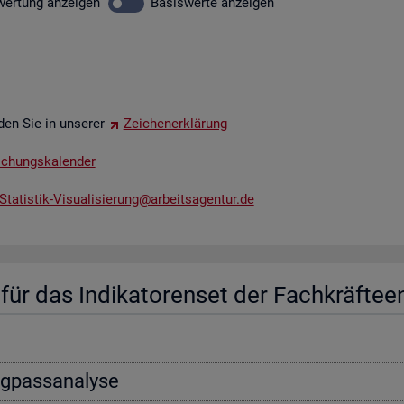
wer­tung
an­zei­gen
Ba­sis­wer­te
an­zei­gen
­den Sie in un­se­rer
Zei­chen­er­klä­rung
li­chungs­ka­len­der
tatistik-​Vis​uali​sier​ung@​arb​eits​agen​tur.​de
ür das In­di­ka­to­ren­set der Fach­kräf­te­e
ng­pass­ana­ly­se