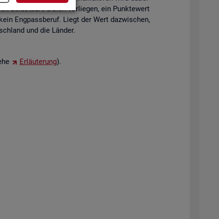
eit be­last­ba­re Daten vor­lie­gen, ein Punk­te­wert
 kein Eng­pass­be­ruf. Liegt der Wert da­zwi­schen,
tsch­land und die Län­der.
iehe
Er­läu­te­rung
).