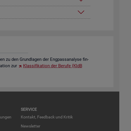
o­nen zu den Grund­la­gen der Eng­pass­ana­ly­se fin­
a­ti­on zur
Klas­si­fi­ka­ti­on der Be­ru­fe (KldB
SER­VICE
run­gen
Kon­takt, Feed­back und Kri­tik
News­let­ter