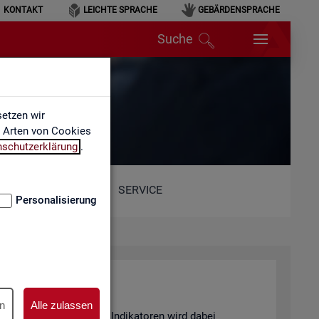
KONTAKT
LEICHTE SPRACHE
GEBÄRDENSPRACHE
Suche
etzen wir
e Arten von Cookies
nschutzerklärung
.
SERVICE
Personalisierung
n
Alle zulassen
and von 6 sta­tis­ti­schen In­di­ka­to­ren wird dabei