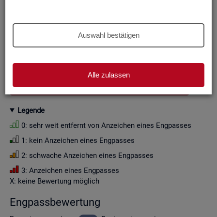
Aus Grün­den der sta­tis­ti­schen Ge­heim­hal­tung wer­den die
Zah­len­wer­te i. d. R. auf Viel­fa­che von Zehn ge­run­det (siehe
Er­läu­te­rung
).
Auswahl bestätigen
Wenn Sie die Fil­ter­ein­stel­lun­gen än­dern, ak­tua­li­sie­ren sich
die Fil­ter­mög­lich­kei­ten und die an­ge­zeig­ten Daten.
Alle zulassen
GESAMTDOWNLOAD ENGPASSANALYSE ALS CSV
Le­gen­de
0: sehr weit ent­fernt von An­zei­chen eines Eng­pas­ses
1: kein An­zei­chen eines Eng­pas­ses
2: schwa­che An­zei­chen eines Eng­pas­ses
3: An­zei­chen eines Eng­pas­ses
X: keine Be­wer­tung mög­lich
Eng­pass­be­wer­tung