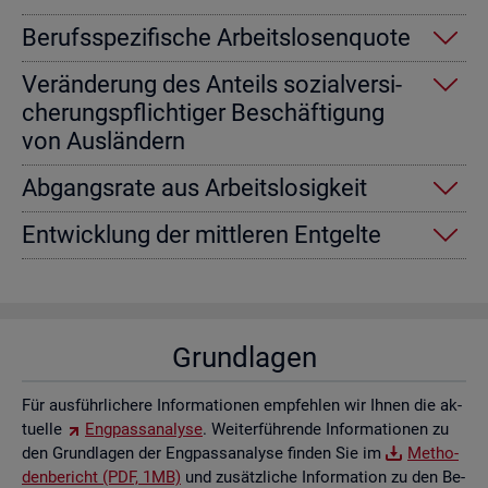
Be­rufs­spe­zi­fi­sche Ar­beits­lo­sen­quo­te
Ver­än­de­rung des An­teils so­zi­al­ver­si­
che­rungs­pflich­ti­ger Be­schäf­ti­gung
von Aus­län­dern
Ab­gangs­ra­te aus Ar­beits­lo­sig­keit
Ent­wick­lung der mitt­le­ren Ent­gel­te
Grund­la­gen
Für aus­führ­li­che­re In­for­ma­tio­nen emp­feh­len wir Ihnen die ak­
tu­el­le
Eng­pass­ana­ly­se
. Wei­ter­füh­ren­de In­for­ma­tio­nen zu
den Grund­la­gen der Eng­pass­ana­ly­se fin­den Sie im
Me­tho­
den­be­richt (PDF, 1MB)
und zu­sätz­li­che In­for­ma­ti­on zu den Be­