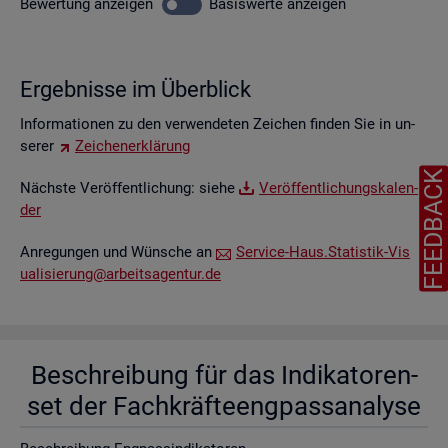
Be­wer­tung
an­zei­gen
Ba­sis­wer­te
an­zei­gen
Er­geb­nis­se im Über­blick
In­for­ma­tio­nen zu den ver­wen­de­ten Zei­chen fin­den Sie in un­
se­rer
Zei­chen­er­klä­rung
FEEDBAC
Nächs­te Ver­öf­fent­li­chung: siehe
Ver­öf­fent­li­chungs­ka­len­
der
An­re­gun­gen und Wün­sche an
Ser­vice-Haus.​Statistik-​Vis​
uali​sier​ung@​arb​eits​agen​tur.​de
Be­schrei­bung für das In­di­ka­to­ren­
set der Fach­kräf­te­eng­pass­ana­ly­se