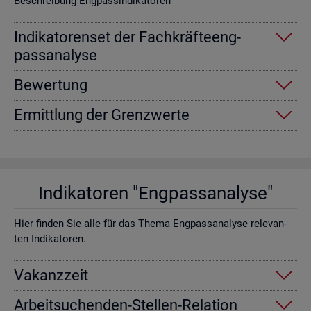
Be­schrei­bung Eng­pas­sin­di­ka­to­ren
In­di­ka­to­ren­set der Fach­kräf­te­eng­
pass­ana­ly­se
Be­wer­tung
Er­mitt­lung der Grenz­wer­te
In­di­ka­to­ren "Eng­pass­ana­ly­se"
Hier fin­den Sie alle für das Thema Eng­pass­ana­ly­se re­le­van­
ten In­di­ka­to­ren.
Va­kanz­zeit
Ar­beit­su­chen­den-Stel­len-Re­la­ti­on