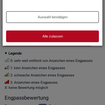
Aus Grün­den der sta­tis­ti­schen Ge­heim­hal­tung wer­den die
Zah­len­wer­te i. d. R. auf Viel­fa­che von Zehn ge­run­det (siehe
Er­läu­te­rung
).
Auswahl bestätigen
Wenn Sie die Fil­ter­ein­stel­lun­gen än­dern, ak­tua­li­sie­ren sich
die Fil­ter­mög­lich­kei­ten und die an­ge­zeig­ten Daten.
Alle zulassen
GESAMTDOWNLOAD ENGPASSANALYSE ALS CSV
Le­gen­de
0: sehr weit ent­fernt von An­zei­chen eines Eng­pas­ses
1: kein An­zei­chen eines Eng­pas­ses
2: schwa­che An­zei­chen eines Eng­pas­ses
3: An­zei­chen eines Eng­pas­ses
X: keine Be­wer­tung mög­lich
Eng­pass­be­wer­tung