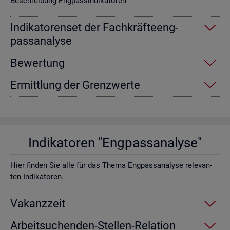
Be­schrei­bung Eng­pas­sin­di­ka­to­ren
In­di­ka­to­ren­set der Fach­kräf­te­eng­
pass­ana­ly­se
Be­wer­tung
Er­mitt­lung der Grenz­wer­te
In­di­ka­to­ren "Eng­pass­ana­ly­se"
Hier fin­den Sie alle für das Thema Eng­pass­ana­ly­se re­le­van­
ten In­di­ka­to­ren.
Va­kanz­zeit
Ar­beit­su­chen­den-Stel­len-Re­la­ti­on