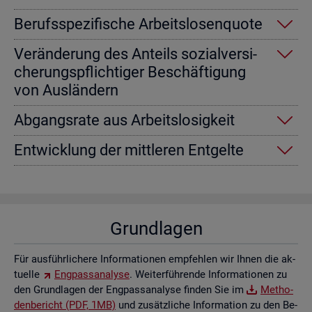
Be­rufs­spe­zi­fi­sche Ar­beits­lo­sen­quo­te
Ver­än­de­rung des An­teils so­zi­al­ver­si­
che­rungs­pflich­ti­ger Be­schäf­ti­gung
von Aus­län­dern
Ab­gangs­ra­te aus Ar­beits­lo­sig­keit
Ent­wick­lung der mitt­le­ren Ent­gel­te
Grund­la­gen
Für aus­führ­li­che­re In­for­ma­tio­nen emp­feh­len wir Ihnen die ak­
tu­el­le
Eng­pass­ana­ly­se
. Wei­ter­füh­ren­de In­for­ma­tio­nen zu
den Grund­la­gen der Eng­pass­ana­ly­se fin­den Sie im
Me­tho­
den­be­richt (PDF, 1MB)
und zu­sätz­li­che In­for­ma­ti­on zu den Be­