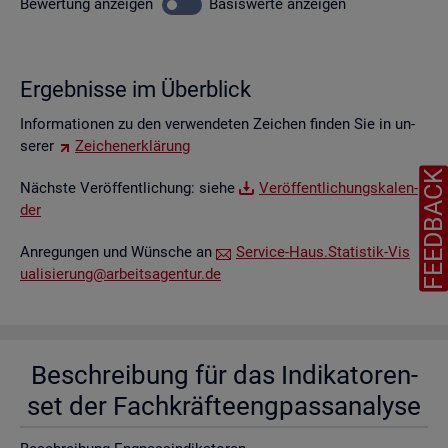
Be­wer­tung
an­zei­gen
Ba­sis­wer­te
an­zei­gen
Er­geb­nis­se im Über­blick
In­for­ma­tio­nen zu den ver­wen­de­ten Zei­chen fin­den Sie in un­
se­rer
Zei­chen­er­klä­rung
FEEDBAC
Nächs­te Ver­öf­fent­li­chung: siehe
Ver­öf­fent­li­chungs­ka­len­
der
An­re­gun­gen und Wün­sche an
Ser­vice-Haus.​Statistik-​Vis​
uali​sier​ung@​arb​eits​agen​tur.​de
Be­schrei­bung für das In­di­ka­to­ren­
set der Fach­kräf­te­eng­pass­ana­ly­se