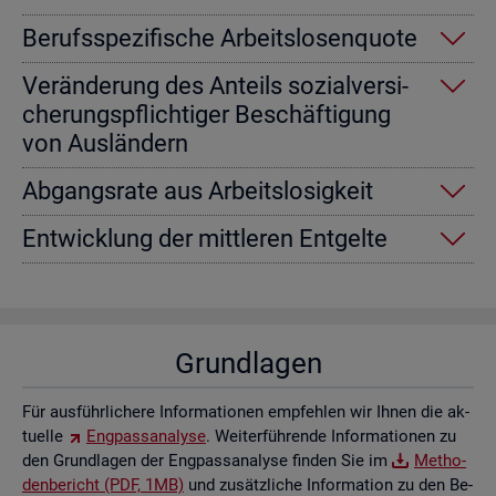
Be­rufs­spe­zi­fi­sche Ar­beits­lo­sen­quo­te
Ver­än­de­rung des An­teils so­zi­al­ver­si­
che­rungs­pflich­ti­ger Be­schäf­ti­gung
von Aus­län­dern
Ab­gangs­ra­te aus Ar­beits­lo­sig­keit
Ent­wick­lung der mitt­le­ren Ent­gel­te
Grund­la­gen
Für aus­führ­li­che­re In­for­ma­tio­nen emp­feh­len wir Ihnen die ak­
tu­el­le
Eng­pass­ana­ly­se
. Wei­ter­füh­ren­de In­for­ma­tio­nen zu
den Grund­la­gen der Eng­pass­ana­ly­se fin­den Sie im
Me­tho­
den­be­richt (PDF, 1MB)
und zu­sätz­li­che In­for­ma­ti­on zu den Be­