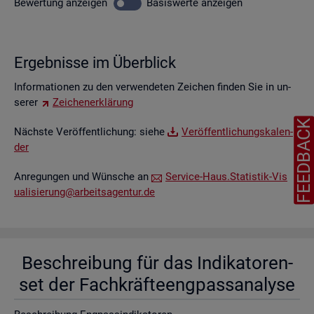
Be­wer­tung
an­zei­gen
Ba­sis­wer­te
an­zei­gen
Er­geb­nis­se im Über­blick
In­for­ma­tio­nen zu den ver­wen­de­ten Zei­chen fin­den Sie in un­
se­rer
Zei­chen­er­klä­rung
FEEDBAC
Nächs­te Ver­öf­fent­li­chung: siehe
Ver­öf­fent­li­chungs­ka­len­
der
An­re­gun­gen und Wün­sche an
Ser­vice-Haus.​Statistik-​Vis​
uali​sier​ung@​arb​eits​agen​tur.​de
Be­schrei­bung für das In­di­ka­to­ren­
set der Fach­kräf­te­eng­pass­ana­ly­se