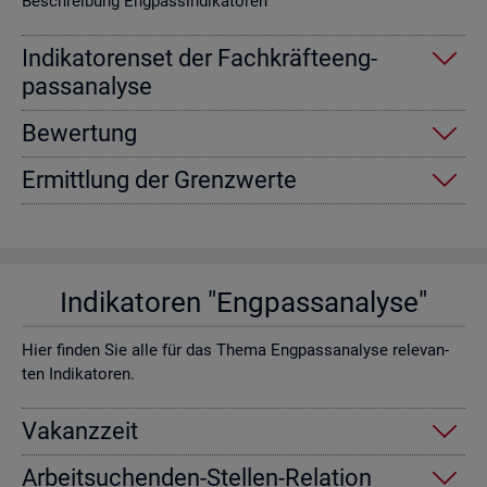
Be­schrei­bung Eng­pas­sin­di­ka­to­ren
In­di­ka­to­ren­set der Fach­kräf­te­eng­
pass­ana­ly­se
Be­wer­tung
Er­mitt­lung der Grenz­wer­te
In­di­ka­to­ren "Eng­pass­ana­ly­se"
Hier fin­den Sie alle für das Thema Eng­pass­ana­ly­se re­le­van­
ten In­di­ka­to­ren.
Va­kanz­zeit
Ar­beit­su­chen­den-Stel­len-Re­la­ti­on