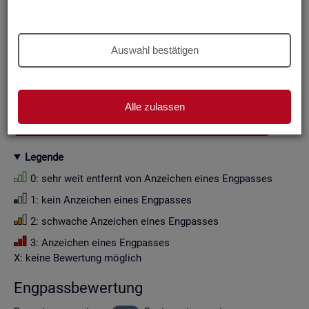
Aus Grün­den der sta­tis­ti­schen Ge­heim­hal­tung wer­den die
Zah­len­wer­te i. d. R. auf Viel­fa­che von Zehn ge­run­det (siehe
Er­läu­te­rung
).
Auswahl bestätigen
Wenn Sie die Fil­ter­ein­stel­lun­gen än­dern, ak­tua­li­sie­ren sich
die Fil­ter­mög­lich­kei­ten und die an­ge­zeig­ten Daten.
Alle zulassen
GESAMTDOWNLOAD ENGPASSANALYSE ALS CSV
Le­gen­de
0: sehr weit ent­fernt von An­zei­chen eines Eng­pas­ses
1: kein An­zei­chen eines Eng­pas­ses
2: schwa­che An­zei­chen eines Eng­pas­ses
3: An­zei­chen eines Eng­pas­ses
X: keine Be­wer­tung mög­lich
Eng­pass­be­wer­tung