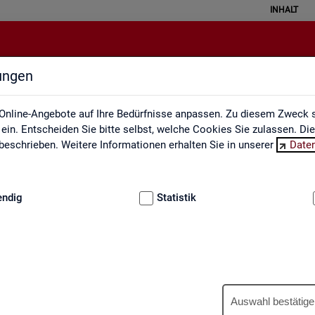
INHALT
lungen
Engpassanalyse
Online-Angebote auf Ihre Bedürfnisse anpassen. Zu diesem Zweck s
in. Entscheiden Sie bitte selbst, welche Cookies Sie zulassen. Di
eschrieben. Weitere Informationen erhalten Sie in unserer
Date
:
GRUNDLAGEN
endig
Statistik
Eng­pass­ana­ly­se
Auswahl bestätige
wer­tet ein­mal jähr­lich die Fach­kräf­te­si­tua­ti­on am Ar­beits­markt. An­h