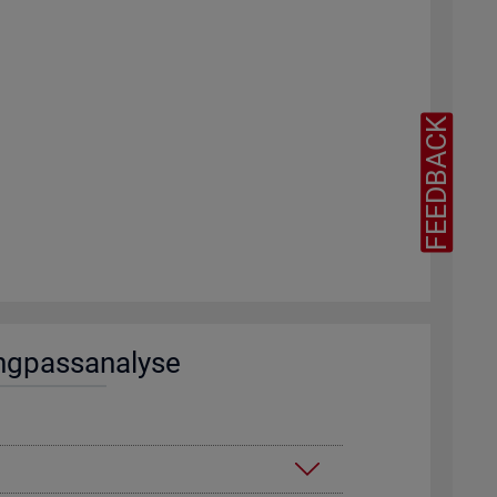
FEEDBACK
ng­pass­ana­ly­se