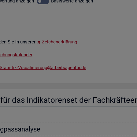
wer­tung
an­zei­gen
Ba­sis­wer­te
an­zei­gen
­den Sie in un­se­rer
Zei­chen­er­klä­rung
li­chungs­ka­len­der
tatistik-​Vis​uali​sier​ung@​arb​eits​agen​tur.​de
ür das In­di­ka­to­ren­set der Fach­kräf­te­e
ng­pass­ana­ly­se