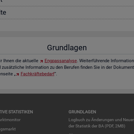
­te
Grund­la­gen
ir Ihnen die ak­tu­el­le
Eng­pass­ana­ly­se
. Wei­ter­füh­ren­de In­for­ma­ti
zu­sätz­li­che In­for­ma­ti­on zu den Be­ru­fen fin­den Sie in der Do­ku­men­t
­sei­te „
Fach­kräf­te­be­darf
“.
TI­VE STA­TIS­TI­KEN
GRUND­LA­GEN
rkt­mo­ni­tor
Log­buch zu Än­de­run­gen und Neue­
der Sta­tis­tik der BA (PDF, 2MB)
ngs­markt