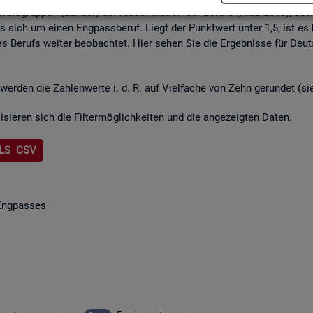
rufs­grup­pen (Län­der) der Klas­si­fi­ka­ti­on der Be­ru­fe (KldB 2010), so­w
lt es sich um einen Eng­pass­be­ruf. Liegt der Punkt­wert unter 1,5, ist es
s Be­rufs wei­ter be­ob­ach­tet. Hier sehen Sie die Er­geb­nis­se für Deu
wer­den die Zah­len­wer­te i. d. R. auf Viel­fa­che von Zehn ge­run­det (s
li­sie­ren sich die Fil­ter­mög­lich­kei­ten und die an­ge­zeig­ten Daten.
LS CSV
Eng­pas­ses