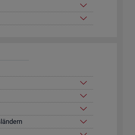
­län­dern