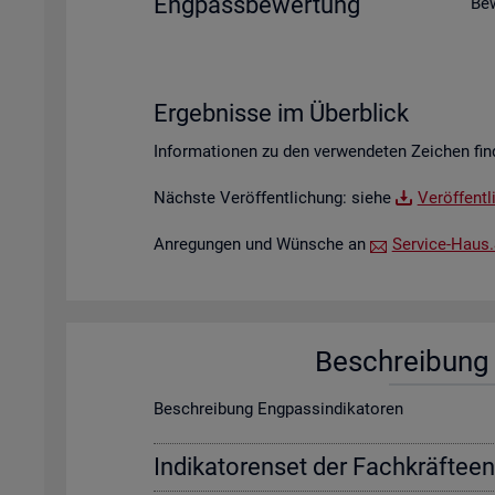
Eng­pass­be­wer­tung
Be­
Er­geb­nis­se im Über­blick
In­for­ma­tio­nen zu den ver­wen­de­ten Zei­chen fin
Nächs­te Ver­öf­fent­li­chung: siehe
Ver­öf­fent­
An­re­gun­gen und Wün­sche an
Ser­vice-Haus.​S
Be­schrei­bung f
Be­schrei­bung Eng­pas­sin­di­ka­to­ren
In­di­ka­to­ren­set der Fach­kräf­te­e