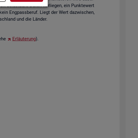
eit be­last­ba­re Daten vor­lie­gen, ein Punk­te­wert
 kein Eng­pass­be­ruf. Liegt der Wert da­zwi­schen,
tsch­land und die Län­der.
iehe
Er­läu­te­rung
).