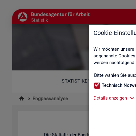
Cookie-Einstel
Wir möchten unsere 
sogenannte Cookies e
werden nachfolgend b
Bitte wählen Sie aus
STATISTIKEN
Technisch Notw
Details anzeigen
Engpassanalyse
Die Sta­tis­tik der Bun­des­agen­tur für Ar­beit be­