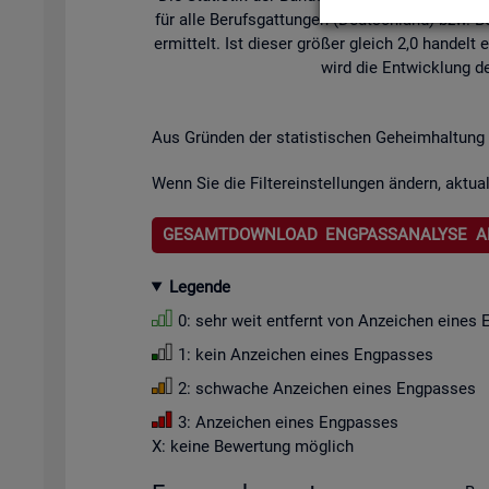
für alle Be­rufs­gat­tun­gen (Deutsch­land) bzw. Be­
er­mit­telt. Ist die­ser grö­ßer gleich 2,0 han­de
wird die Ent­wick­lung de
Aus Grün­den der sta­tis­ti­schen Ge­heim­hal­tung 
Wenn Sie die Fil­ter­ein­stel­lun­gen än­dern, ak­tua­
GESAMTDOWNLOAD ENGPASSANALYSE A
Le­gen­de
0: sehr weit ent­fernt von An­zei­chen eines 
1: kein An­zei­chen eines Eng­pas­ses
2: schwa­che An­zei­chen eines Eng­pas­ses
3: An­zei­chen eines Eng­pas­ses
X: keine Be­wer­tung mög­lich