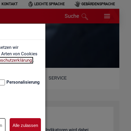
KONTAKT
LEICHTE SPRACHE
GEBÄRDENSPRACHE
Suche
etzen wir
e Arten von Cookies
nschutzerklärung
.
SERVICE
Personalisierung
n
Alle zulassen
and von 6 sta­tis­ti­schen In­di­ka­to­ren wird dabei