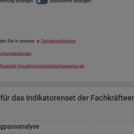
wer­tung
an­zei­gen
Ba­sis­wer­te
an­zei­gen
­den Sie in un­se­rer
Zei­chen­er­klä­rung
li­chungs­ka­len­der
tatistik-​Vis​uali​sier​ung@​arb​eits​agen​tur.​de
ür das In­di­ka­to­ren­set der Fach­kräf­te­e
ng­pass­ana­ly­se