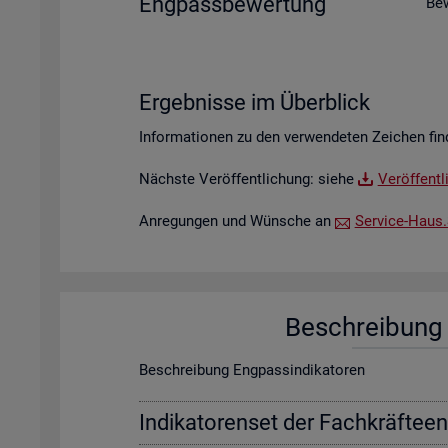
Eng­pass­be­wer­tung
Be­
Er­geb­nis­se im Über­blick
In­for­ma­tio­nen zu den ver­wen­de­ten Zei­chen fin
Nächs­te Ver­öf­fent­li­chung: siehe
Ver­öf­fent­
An­re­gun­gen und Wün­sche an
Ser­vice-Haus.​S
Be­schrei­bung f
Be­schrei­bung Eng­pas­sin­di­ka­to­ren
In­di­ka­to­ren­set der Fach­kräf­te­e