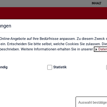
INHALT
lungen
Engpassanalyse
Online-Angebote auf Ihre Bedürfnisse anpassen. Zu diesem Zweck s
in. Entscheiden Sie bitte selbst, welche Cookies Sie zulassen. Di
eschrieben. Weitere Informationen erhalten Sie in unserer
Date
:
GRUNDLAGEN
endig
Statistik
Eng­pass­ana­ly­se
Auswahl bestätige
wer­tet ein­mal jähr­lich die Fach­kräf­te­si­tua­ti­on am Ar­beits­markt. An­h