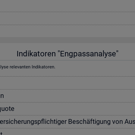
In­di­ka­to­ren "Eng­pass­ana­ly­se"
e re­le­van­ten In­di­ka­to­ren.
on
­quo­te
ver­si­che­rungs­pflich­ti­ger Be­schäf­ti­gung von Aus
t