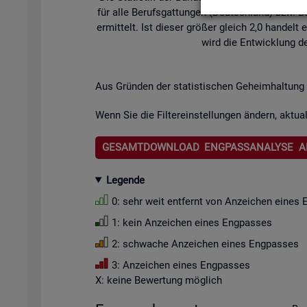
für alle Be­rufs­gat­tun­gen (Deutsch­land) bzw. Be­
er­mit­telt. Ist die­ser grö­ßer gleich 2,0 han­de
wird die Ent­wick­lung de
Aus Grün­den der sta­tis­ti­schen Ge­heim­hal­tung 
Wenn Sie die Fil­ter­ein­stel­lun­gen än­dern, ak­tua­
GESAMTDOWNLOAD ENGPASSANALYSE A
Le­gen­de
0: sehr weit ent­fernt von An­zei­chen eines 
1: kein An­zei­chen eines Eng­pas­ses
2: schwa­che An­zei­chen eines Eng­pas­ses
3: An­zei­chen eines Eng­pas­ses
X: keine Be­wer­tung mög­lich