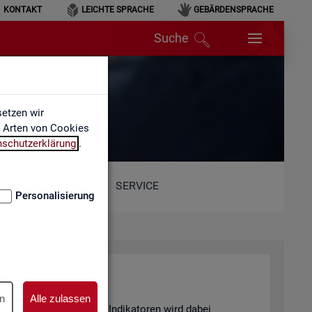
KONTAKT
LEICHTE SPRACHE
GEBÄRDENSPRACHE
Suche
etzen wir
e Arten von Cookies
nschutzerklärung
.
SERVICE
Personalisierung
n
Alle zulassen
and von 6 sta­tis­ti­schen In­di­ka­to­ren wird dabei