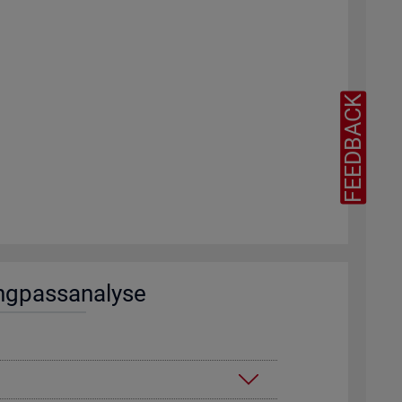
FEEDBACK
ng­pass­ana­ly­se