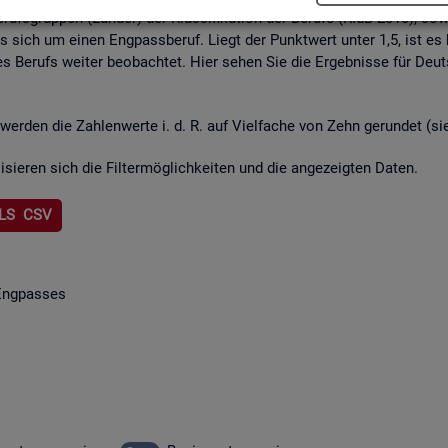
rufs­grup­pen (Län­der) der Klas­si­fi­ka­ti­on der Be­ru­fe (KldB 2010), so­w
lt es sich um einen Eng­pass­be­ruf. Liegt der Punkt­wert unter 1,5, ist es
s Be­rufs wei­ter be­ob­ach­tet. Hier sehen Sie die Er­geb­nis­se für Deu
wer­den die Zah­len­wer­te i. d. R. auf Viel­fa­che von Zehn ge­run­det (s
li­sie­ren sich die Fil­ter­mög­lich­kei­ten und die an­ge­zeig­ten Daten.
LS CSV
Eng­pas­ses