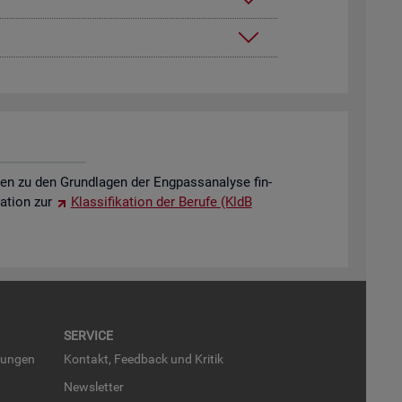
o­nen zu den Grund­la­gen der Eng­pass­ana­ly­se fin­
a­ti­on zur
Klas­si­fi­ka­ti­on der Be­ru­fe (KldB
SER­VICE
run­gen
Kon­takt, Feed­back und Kri­tik
News­let­ter