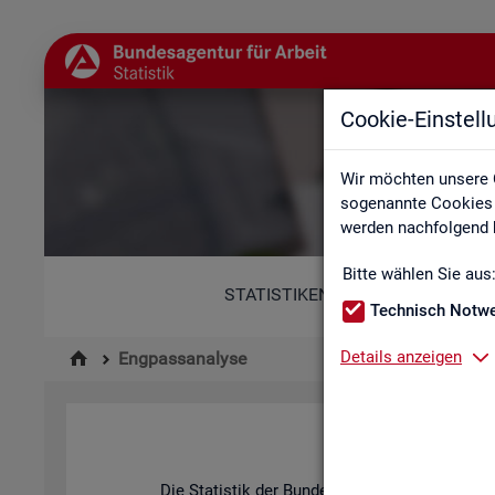
Cookie-Einstel
Wir möchten unsere 
sogenannte Cookies e
werden nachfolgend b
Bitte wählen Sie aus
STATISTIKEN
Technisch Notw
Details anzeigen
Engpassanalyse
Die Sta­tis­tik der Bun­des­agen­tur für Ar­beit be­