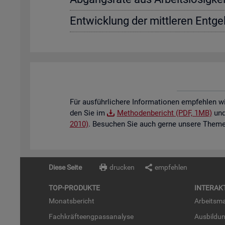
Ent­wick­lung der mitt­le­ren Ent­gel
Für aus­führ­li­che­re In­for­ma­tio­nen emp­feh­len w
den Sie im
Me­tho­den­be­richt (PDF, 1MB)
und 
2010)
. Be­su­chen Sie auch gerne un­se­re The­men
Diese Seite
drucken
empfehlen
TOP-PRO­DUK­TE
IN­TER­AK­
Mo­nats­be­richt
Ar­beits­ma
Fach­kräf­te­eng­pass­ana­ly­se
Aus­bil­du