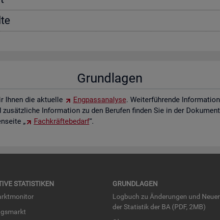
­te
Grund­la­gen
ir Ihnen die ak­tu­el­le
Eng­pass­ana­ly­se
. Wei­ter­füh­ren­de In­for­ma­ti
zu­sätz­li­che In­for­ma­ti­on zu den Be­ru­fen fin­den Sie in der Do­ku­men­t
­sei­te „
Fach­kräf­te­be­darf
“.
TI­VE STA­TIS­TI­KEN
GRUND­LA­GEN
rkt­mo­ni­tor
Log­buch zu Än­de­run­gen und Neue­
der Sta­tis­tik der BA (PDF, 2MB)
ngs­markt