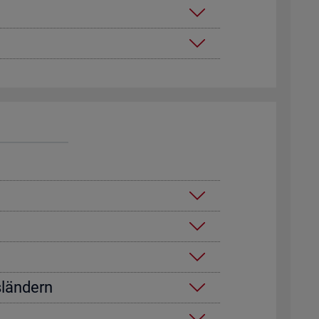
­län­dern