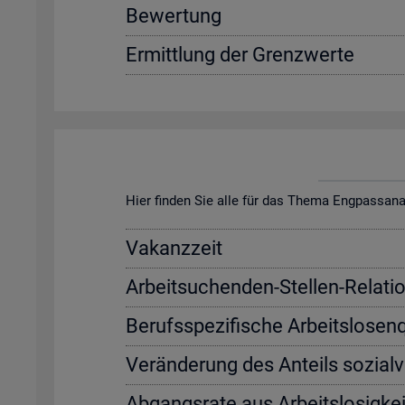
Be­wer­tung
Er­mitt­lung der Grenz­wer­te
Hier fin­den Sie alle für das Thema Eng­pass­ana­ly­s
Va­kanz­zeit
Ar­beit­su­chen­den-Stel­len-Re­la­ti­
Be­rufs­spe­zi­fi­sche Ar­beits­lo­sen
Ver­än­de­rung des An­teils so­zi­al­
Ab­gangs­ra­te aus Ar­beits­lo­sig­kei