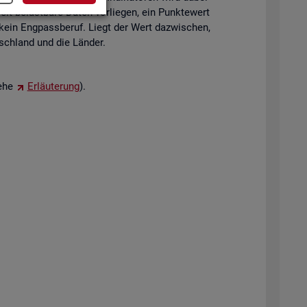
eit be­last­ba­re Daten vor­lie­gen, ein Punk­te­wert
 kein Eng­pass­be­ruf. Liegt der Wert da­zwi­schen,
tsch­land und die Län­der.
iehe
Er­läu­te­rung
).