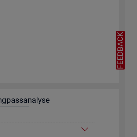
FEEDBACK
ng­pass­ana­ly­se