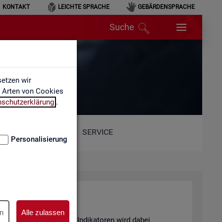
KONTAKT
LEICHTE SPRACHE
GEBÄRDENSPRACHE
Suche
etzen wir
e Arten von Cookies
nschutzerklärung
.
SERVICE
Personalisierung
n
Alle zulassen
and von 6 sta­tis­ti­schen In­di­ka­to­ren wird dabei