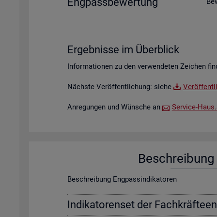
Eng­pass­be­wer­tung
Be­
Er­geb­nis­se im Über­blick
In­for­ma­tio­nen zu den ver­wen­de­ten Zei­chen fin
Nächs­te Ver­öf­fent­li­chung: siehe
Ver­öf­fent­
An­re­gun­gen und Wün­sche an
Ser­vice-Haus.​S
Be­schrei­bung f
Be­schrei­bung Eng­pas­sin­di­ka­to­ren
In­di­ka­to­ren­set der Fach­kräf­te­e