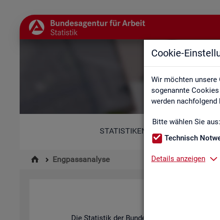
Cookie-Einstel
Wir möchten unsere 
sogenannte Cookies e
werden nachfolgend b
Bitte wählen Sie aus
STATISTIKEN
Technisch Notw
Details anzeigen
Engpassanalyse
Die Sta­tis­tik der Bun­des­agen­tur für Ar­beit be­