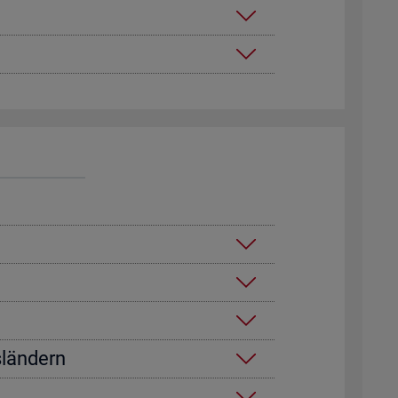
­län­dern