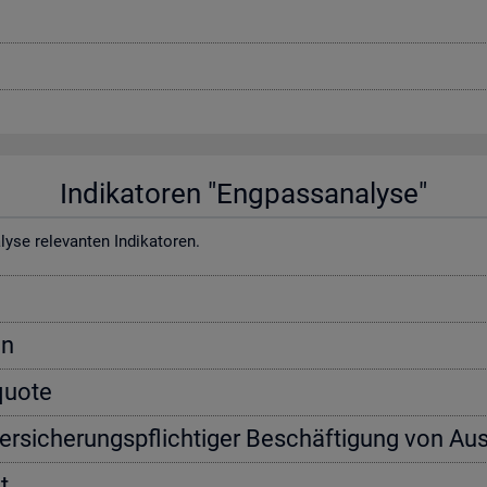
In­di­ka­to­ren "Eng­pass­ana­ly­se"
e re­le­van­ten In­di­ka­to­ren.
on
­quo­te
ver­si­che­rungs­pflich­ti­ger Be­schäf­ti­gung von Aus
t