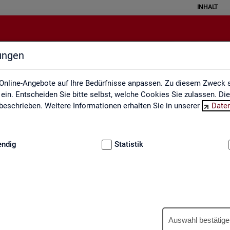
INHALT
lungen
Engpassanalyse
Online-Angebote auf Ihre Bedürfnisse anpassen. Zu diesem Zweck s
in. Entscheiden Sie bitte selbst, welche Cookies Sie zulassen. Di
eschrieben. Weitere Informationen erhalten Sie in unserer
Date
:
GRUNDLAGEN
endig
Statistik
Eng­pass­ana­ly­se
Auswahl bestätige
wer­tet ein­mal jähr­lich die Fach­kräf­te­si­tua­ti­on am Ar­beits­markt. An­h