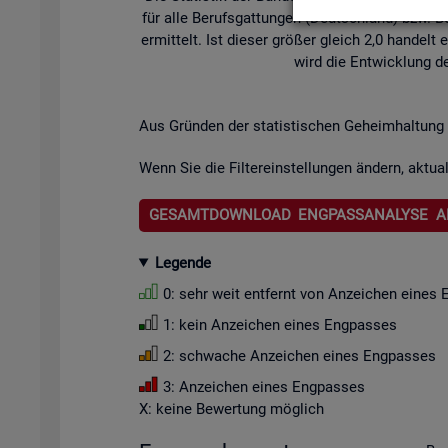
für alle Be­rufs­gat­tun­gen (Deutsch­land) bzw. Be­
er­mit­telt. Ist die­ser grö­ßer gleich 2,0 han­de
wird die Ent­wick­lung de
Aus Grün­den der sta­tis­ti­schen Ge­heim­hal­tung 
Wenn Sie die Fil­ter­ein­stel­lun­gen än­dern, ak­tua­
GESAMTDOWNLOAD ENGPASSANALYSE A
Le­gen­de
0: sehr weit ent­fernt von An­zei­chen eines 
1: kein An­zei­chen eines Eng­pas­ses
2: schwa­che An­zei­chen eines Eng­pas­ses
3: An­zei­chen eines Eng­pas­ses
X: keine Be­wer­tung mög­lich