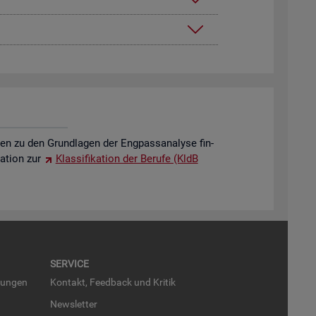
o­nen zu den Grund­la­gen der Eng­pass­ana­ly­se fin­
a­ti­on zur
Klas­si­fi­ka­ti­on der Be­ru­fe (KldB
SER­VICE
run­gen
Kon­takt, Feed­back und Kri­tik
News­let­ter