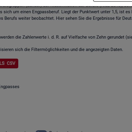
rufs­grup­pen (Län­der) der Klas­si­fi­ka­ti­on der Be­ru­fe (KldB 2010), so­w
lt es sich um einen Eng­pass­be­ruf. Liegt der Punkt­wert unter 1,5, ist es
s Be­rufs wei­ter be­ob­ach­tet. Hier sehen Sie die Er­geb­nis­se für Deu
wer­den die Zah­len­wer­te i. d. R. auf Viel­fa­che von Zehn ge­run­det (s
li­sie­ren sich die Fil­ter­mög­lich­kei­ten und die an­ge­zeig­ten Daten.
LS CSV
Eng­pas­ses