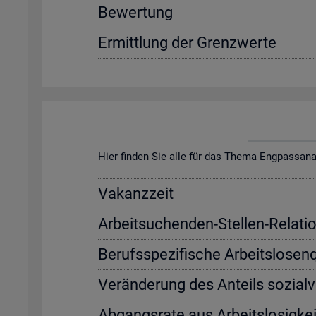
Be­wer­tung
Er­mitt­lung der Grenz­wer­te
Hier fin­den Sie alle für das Thema Eng­pass­ana­ly­s
Va­kanz­zeit
Ar­beit­su­chen­den-Stel­len-Re­la­ti­
Be­rufs­spe­zi­fi­sche Ar­beits­lo­sen
Ver­än­de­rung des An­teils so­zi­al­
Ab­gangs­ra­te aus Ar­beits­lo­sig­kei