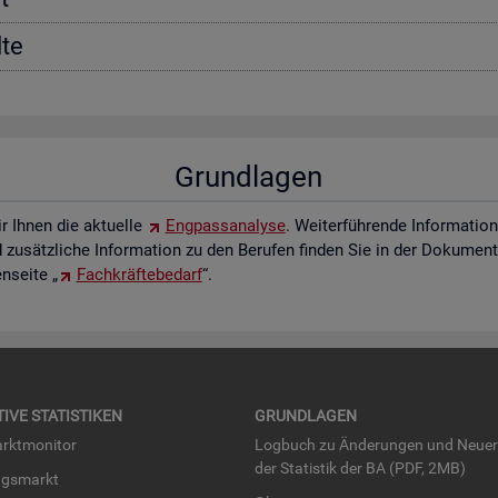
­te
Grund­la­gen
ir Ihnen die ak­tu­el­le
Eng­pass­ana­ly­se
. Wei­ter­füh­ren­de In­for­ma­ti
zu­sätz­li­che In­for­ma­ti­on zu den Be­ru­fen fin­den Sie in der Do­ku­men­t
­sei­te „
Fach­kräf­te­be­darf
“.
TI­VE STA­TIS­TI­KEN
GRUND­LA­GEN
rkt­mo­ni­tor
Log­buch zu Än­de­run­gen und Neue­
der Sta­tis­tik der BA (PDF, 2MB)
ngs­markt