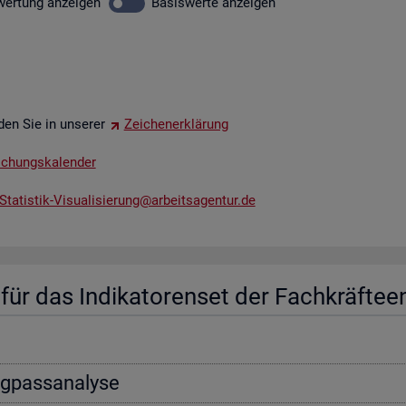
wer­tung
an­zei­gen
Ba­sis­wer­te
an­zei­gen
­den Sie in un­se­rer
Zei­chen­er­klä­rung
li­chungs­ka­len­der
tatistik-​Vis​uali​sier​ung@​arb​eits​agen​tur.​de
ür das In­di­ka­to­ren­set der Fach­kräf­te­e
ng­pass­ana­ly­se