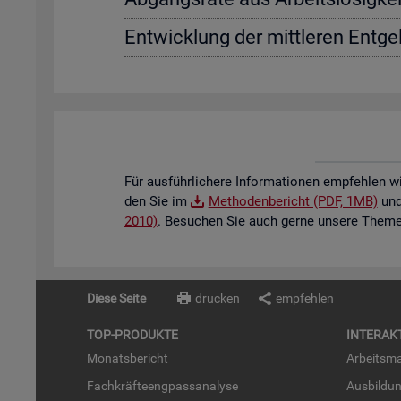
Ent­wick­lung der mitt­le­ren Ent­gel
Für aus­führ­li­che­re In­for­ma­tio­nen emp­feh­len w
den Sie im
Me­tho­den­be­richt (PDF, 1MB)
und 
2010)
. Be­su­chen Sie auch gerne un­se­re The­men
Diese Seite
drucken
empfehlen
TOP-PRO­DUK­TE
IN­TER­AK­
Mo­nats­be­richt
Ar­beits­ma
Fach­kräf­te­eng­pass­ana­ly­se
Aus­bil­du