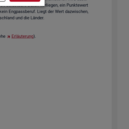
eit be­last­ba­re Daten vor­lie­gen, ein Punk­te­wert
 kein Eng­pass­be­ruf. Liegt der Wert da­zwi­schen,
tsch­land und die Län­der.
iehe
Er­läu­te­rung
).