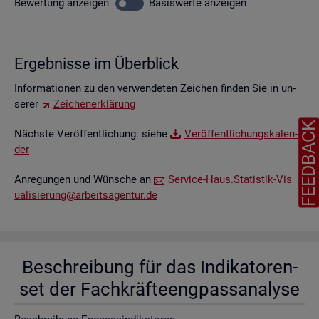
Be­wer­tung
an­zei­gen
Ba­sis­wer­te
an­zei­gen
Er­geb­nis­se im Über­blick
In­for­ma­tio­nen zu den ver­wen­de­ten Zei­chen fin­den Sie in un­
se­rer
Zei­chen­er­klä­rung
FEEDBAC
Nächs­te Ver­öf­fent­li­chung: siehe
Ver­öf­fent­li­chungs­ka­len­
der
An­re­gun­gen und Wün­sche an
Ser­vice-Haus.​Statistik-​Vis​
uali​sier​ung@​arb​eits​agen​tur.​de
Be­schrei­bung für das In­di­ka­to­ren­
set der Fach­kräf­te­eng­pass­ana­ly­se