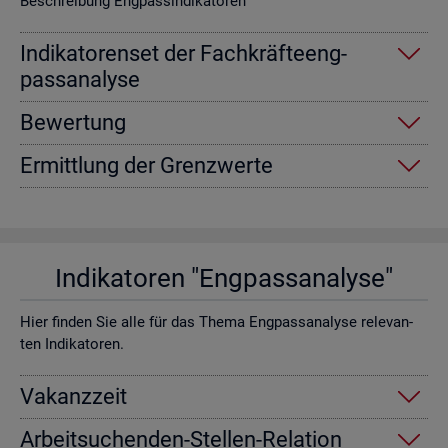
Be­schrei­bung Eng­pas­sin­di­ka­to­ren
In­di­ka­to­ren­set der Fach­kräf­te­eng­
pass­ana­ly­se
Be­wer­tung
Er­mitt­lung der Grenz­wer­te
In­di­ka­to­ren "Eng­pass­ana­ly­se"
Hier fin­den Sie alle für das Thema Eng­pass­ana­ly­se re­le­van­
ten In­di­ka­to­ren.
Va­kanz­zeit
Ar­beit­su­chen­den-Stel­len-Re­la­ti­on