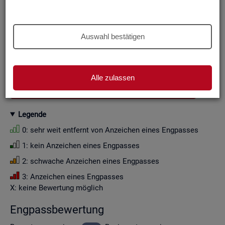
Aus Grün­den der sta­tis­ti­schen Ge­heim­hal­tung wer­den die
Zah­len­wer­te i. d. R. auf Viel­fa­che von Zehn ge­run­det (siehe
Er­läu­te­rung
).
Auswahl bestätigen
Wenn Sie die Fil­ter­ein­stel­lun­gen än­dern, ak­tua­li­sie­ren sich
die Fil­ter­mög­lich­kei­ten und die an­ge­zeig­ten Daten.
Alle zulassen
GESAMTDOWNLOAD ENGPASSANALYSE ALS CSV
Le­gen­de
0: sehr weit ent­fernt von An­zei­chen eines Eng­pas­ses
1: kein An­zei­chen eines Eng­pas­ses
2: schwa­che An­zei­chen eines Eng­pas­ses
3: An­zei­chen eines Eng­pas­ses
X: keine Be­wer­tung mög­lich
Eng­pass­be­wer­tung