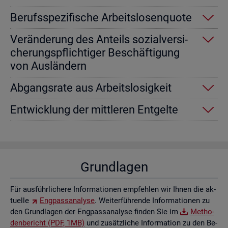
Be­rufs­spe­zi­fi­sche Ar­beits­lo­sen­quo­te
Ver­än­de­rung des An­teils so­zi­al­ver­si­
che­rungs­pflich­ti­ger Be­schäf­ti­gung
von Aus­län­dern
Ab­gangs­ra­te aus Ar­beits­lo­sig­keit
Ent­wick­lung der mitt­le­ren Ent­gel­te
Grund­la­gen
Für aus­führ­li­che­re In­for­ma­tio­nen emp­feh­len wir Ihnen die ak­
tu­el­le
Eng­pass­ana­ly­se
. Wei­ter­füh­ren­de In­for­ma­tio­nen zu
den Grund­la­gen der Eng­pass­ana­ly­se fin­den Sie im
Me­tho­
den­be­richt (PDF, 1MB)
und zu­sätz­li­che In­for­ma­ti­on zu den Be­