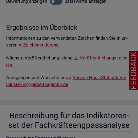
Be­wer­tung
an­zei­gen
Ba­sis­wer­te
an­zei­gen
Er­geb­nis­se im Über­blick
In­for­ma­tio­nen zu den ver­wen­de­ten Zei­chen fin­den Sie in un­
se­rer
Zei­chen­er­klä­rung
FEEDBAC
Nächs­te Ver­öf­fent­li­chung: siehe
Ver­öf­fent­li­chungs­ka­len­
der
An­re­gun­gen und Wün­sche an
Ser­vice-Haus.​Statistik-​Vis​
uali​sier​ung@​arb​eits​agen​tur.​de
Be­schrei­bung für das In­di­ka­to­ren­
set der Fach­kräf­te­eng­pass­ana­ly­se