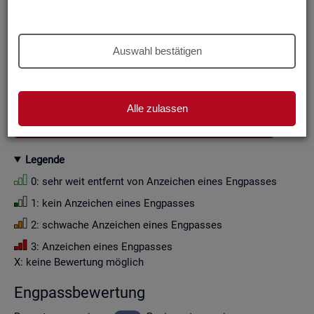
Aus Grün­den der sta­tis­ti­schen Ge­heim­hal­tung wer­den die
Zah­len­wer­te i. d. R. auf Viel­fa­che von Zehn ge­run­det (siehe
Er­läu­te­rung
).
Auswahl bestätigen
Wenn Sie die Fil­ter­ein­stel­lun­gen än­dern, ak­tua­li­sie­ren sich
die Fil­ter­mög­lich­kei­ten und die an­ge­zeig­ten Daten.
Alle zulassen
GESAMTDOWNLOAD ENGPASSANALYSE ALS CSV
Le­gen­de
0: sehr weit ent­fernt von An­zei­chen eines Eng­pas­ses
1: kein An­zei­chen eines Eng­pas­ses
2: schwa­che An­zei­chen eines Eng­pas­ses
3: An­zei­chen eines Eng­pas­ses
X: keine Be­wer­tung mög­lich
Eng­pass­be­wer­tung