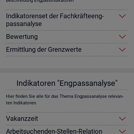
Be­schrei­bung Eng­pas­sin­di­ka­to­ren
In­di­ka­to­ren­set der Fach­kräf­te­eng­
pass­ana­ly­se
Be­wer­tung
Er­mitt­lung der Grenz­wer­te
In­di­ka­to­ren "Eng­pass­ana­ly­se"
Hier fin­den Sie alle für das Thema Eng­pass­ana­ly­se re­le­van­
ten In­di­ka­to­ren.
Va­kanz­zeit
Ar­beit­su­chen­den-Stel­len-Re­la­ti­on