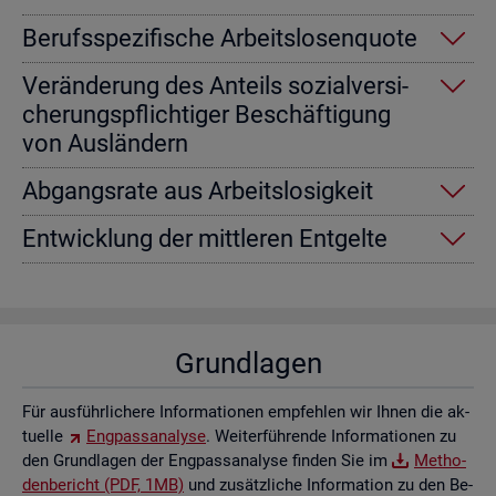
Be­rufs­spe­zi­fi­sche Ar­beits­lo­sen­quo­te
Ver­än­de­rung des An­teils so­zi­al­ver­si­
che­rungs­pflich­ti­ger Be­schäf­ti­gung
von Aus­län­dern
Ab­gangs­ra­te aus Ar­beits­lo­sig­keit
Ent­wick­lung der mitt­le­ren Ent­gel­te
Grund­la­gen
Für aus­führ­li­che­re In­for­ma­tio­nen emp­feh­len wir Ihnen die ak­
tu­el­le
Eng­pass­ana­ly­se
. Wei­ter­füh­ren­de In­for­ma­tio­nen zu
den Grund­la­gen der Eng­pass­ana­ly­se fin­den Sie im
Me­tho­
den­be­richt (PDF, 1MB)
und zu­sätz­li­che In­for­ma­ti­on zu den Be­