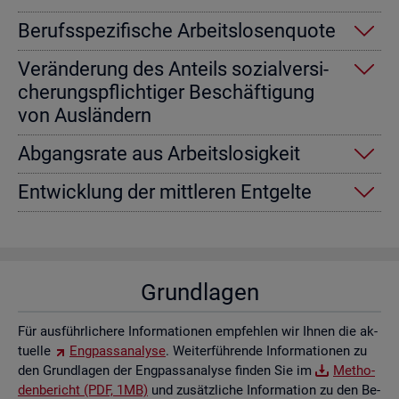
Be­rufs­spe­zi­fi­sche Ar­beits­lo­sen­quo­te
Ver­än­de­rung des An­teils so­zi­al­ver­si­
che­rungs­pflich­ti­ger Be­schäf­ti­gung
von Aus­län­dern
Ab­gangs­ra­te aus Ar­beits­lo­sig­keit
Ent­wick­lung der mitt­le­ren Ent­gel­te
Grund­la­gen
Für aus­führ­li­che­re In­for­ma­tio­nen emp­feh­len wir Ihnen die ak­
tu­el­le
Eng­pass­ana­ly­se
. Wei­ter­füh­ren­de In­for­ma­tio­nen zu
den Grund­la­gen der Eng­pass­ana­ly­se fin­den Sie im
Me­tho­
den­be­richt (PDF, 1MB)
und zu­sätz­li­che In­for­ma­ti­on zu den Be­