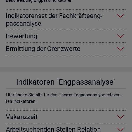
Be­schrei­bung Eng­pas­sin­di­ka­to­ren
In­di­ka­to­ren­set der Fach­kräf­te­eng­
pass­ana­ly­se
Be­wer­tung
Er­mitt­lung der Grenz­wer­te
In­di­ka­to­ren "Eng­pass­ana­ly­se"
Hier fin­den Sie alle für das Thema Eng­pass­ana­ly­se re­le­van­
ten In­di­ka­to­ren.
Va­kanz­zeit
Ar­beit­su­chen­den-Stel­len-Re­la­ti­on