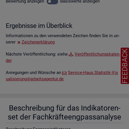
Be­wer­tung
an­zei­gen
Ba­sis­wer­te
an­zei­gen
Er­geb­nis­se im Über­blick
In­for­ma­tio­nen zu den ver­wen­de­ten Zei­chen fin­den Sie in un­
se­rer
Zei­chen­er­klä­rung
FEEDBAC
Nächs­te Ver­öf­fent­li­chung: siehe
Ver­öf­fent­li­chungs­ka­len­
der
An­re­gun­gen und Wün­sche an
Ser­vice-Haus.​Statistik-​Vis​
uali​sier​ung@​arb​eits​agen​tur.​de
Be­schrei­bung für das In­di­ka­to­ren­
set der Fach­kräf­te­eng­pass­ana­ly­se