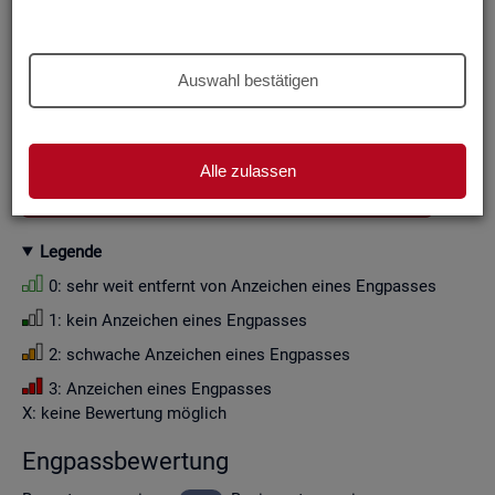
Aus Grün­den der sta­tis­ti­schen Ge­heim­hal­tung wer­den die
Zah­len­wer­te i. d. R. auf Viel­fa­che von Zehn ge­run­det (siehe
Er­läu­te­rung
).
Auswahl bestätigen
Wenn Sie die Fil­ter­ein­stel­lun­gen än­dern, ak­tua­li­sie­ren sich
die Fil­ter­mög­lich­kei­ten und die an­ge­zeig­ten Daten.
Alle zulassen
GESAMTDOWNLOAD ENGPASSANALYSE ALS CSV
Le­gen­de
0: sehr weit ent­fernt von An­zei­chen eines Eng­pas­ses
1: kein An­zei­chen eines Eng­pas­ses
2: schwa­che An­zei­chen eines Eng­pas­ses
3: An­zei­chen eines Eng­pas­ses
X: keine Be­wer­tung mög­lich
Eng­pass­be­wer­tung