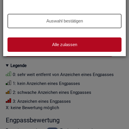
Aus Grün­den der sta­tis­ti­schen Ge­heim­hal­tung wer­den die
Zah­len­wer­te i. d. R. auf Viel­fa­che von Zehn ge­run­det (siehe
Er­läu­te­rung
).
Auswahl bestätigen
Wenn Sie die Fil­ter­ein­stel­lun­gen än­dern, ak­tua­li­sie­ren sich
die Fil­ter­mög­lich­kei­ten und die an­ge­zeig­ten Daten.
Alle zulassen
GESAMTDOWNLOAD ENGPASSANALYSE ALS CSV
Le­gen­de
0: sehr weit ent­fernt von An­zei­chen eines Eng­pas­ses
1: kein An­zei­chen eines Eng­pas­ses
2: schwa­che An­zei­chen eines Eng­pas­ses
3: An­zei­chen eines Eng­pas­ses
X: keine Be­wer­tung mög­lich
Eng­pass­be­wer­tung