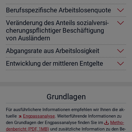
Be­rufs­spe­zi­fi­sche Ar­beits­lo­sen­quo­te
Ver­än­de­rung des An­teils so­zi­al­ver­si­
che­rungs­pflich­ti­ger Be­schäf­ti­gung
von Aus­län­dern
Ab­gangs­ra­te aus Ar­beits­lo­sig­keit
Ent­wick­lung der mitt­le­ren Ent­gel­te
Grund­la­gen
Für aus­führ­li­che­re In­for­ma­tio­nen emp­feh­len wir Ihnen die ak­
tu­el­le
Eng­pass­ana­ly­se
. Wei­ter­füh­ren­de In­for­ma­tio­nen zu
den Grund­la­gen der Eng­pass­ana­ly­se fin­den Sie im
Me­tho­
den­be­richt (PDF, 1MB)
und zu­sätz­li­che In­for­ma­ti­on zu den Be­