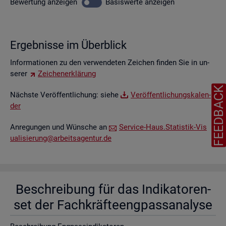
Be­wer­tung
an­zei­gen
Ba­sis­wer­te
an­zei­gen
Er­geb­nis­se im Über­blick
In­for­ma­tio­nen zu den ver­wen­de­ten Zei­chen fin­den Sie in un­
se­rer
Zei­chen­er­klä­rung
FEEDBAC
Nächs­te Ver­öf­fent­li­chung: siehe
Ver­öf­fent­li­chungs­ka­len­
der
An­re­gun­gen und Wün­sche an
Ser­vice-Haus.​Statistik-​Vis​
uali​sier​ung@​arb​eits​agen​tur.​de
Be­schrei­bung für das In­di­ka­to­ren­
set der Fach­kräf­te­eng­pass­ana­ly­se