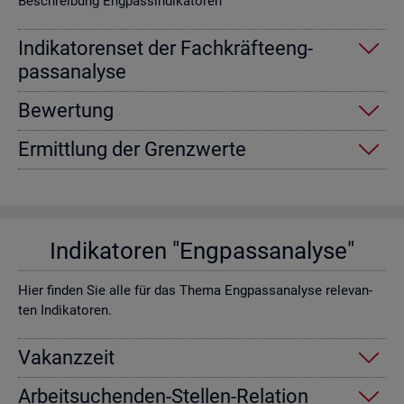
Be­schrei­bung Eng­pas­sin­di­ka­to­ren
In­di­ka­to­ren­set der Fach­kräf­te­eng­
pass­ana­ly­se
Be­wer­tung
Er­mitt­lung der Grenz­wer­te
In­di­ka­to­ren "Eng­pass­ana­ly­se"
Hier fin­den Sie alle für das Thema Eng­pass­ana­ly­se re­le­van­
ten In­di­ka­to­ren.
Va­kanz­zeit
Ar­beit­su­chen­den-Stel­len-Re­la­ti­on