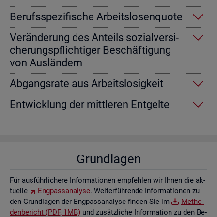
Be­rufs­spe­zi­fi­sche Ar­beits­lo­sen­quo­te
Ver­än­de­rung des An­teils so­zi­al­ver­si­
che­rungs­pflich­ti­ger Be­schäf­ti­gung
von Aus­län­dern
Ab­gangs­ra­te aus Ar­beits­lo­sig­keit
Ent­wick­lung der mitt­le­ren Ent­gel­te
Grund­la­gen
Für aus­führ­li­che­re In­for­ma­tio­nen emp­feh­len wir Ihnen die ak­
tu­el­le
Eng­pass­ana­ly­se
. Wei­ter­füh­ren­de In­for­ma­tio­nen zu
den Grund­la­gen der Eng­pass­ana­ly­se fin­den Sie im
Me­tho­
den­be­richt (PDF, 1MB)
und zu­sätz­li­che In­for­ma­ti­on zu den Be­