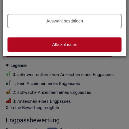
Aus Grün­den der sta­tis­ti­schen Ge­heim­hal­tung wer­den die
Zah­len­wer­te i. d. R. auf Viel­fa­che von Zehn ge­run­det (siehe
Er­läu­te­rung
).
Auswahl bestätigen
Wenn Sie die Fil­ter­ein­stel­lun­gen än­dern, ak­tua­li­sie­ren sich
die Fil­ter­mög­lich­kei­ten und die an­ge­zeig­ten Daten.
Alle zulassen
GESAMTDOWNLOAD ENGPASSANALYSE ALS CSV
Le­gen­de
0: sehr weit ent­fernt von An­zei­chen eines Eng­pas­ses
1: kein An­zei­chen eines Eng­pas­ses
2: schwa­che An­zei­chen eines Eng­pas­ses
3: An­zei­chen eines Eng­pas­ses
X: keine Be­wer­tung mög­lich
Eng­pass­be­wer­tung