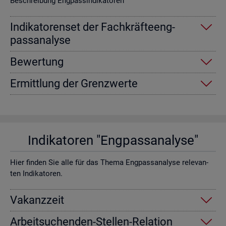
Be­schrei­bung Eng­pas­sin­di­ka­to­ren
In­di­ka­to­ren­set der Fach­kräf­te­eng­
pass­ana­ly­se
Be­wer­tung
Er­mitt­lung der Grenz­wer­te
In­di­ka­to­ren "Eng­pass­ana­ly­se"
Hier fin­den Sie alle für das Thema Eng­pass­ana­ly­se re­le­van­
ten In­di­ka­to­ren.
Va­kanz­zeit
Ar­beit­su­chen­den-Stel­len-Re­la­ti­on