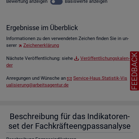
Be­wer­tung
an­zei­gen
Ba­sis­wer­te
an­zei­gen
Er­geb­nis­se im Über­blick
In­for­ma­tio­nen zu den ver­wen­de­ten Zei­chen fin­den Sie in un­
se­rer
Zei­chen­er­klä­rung
FEEDBAC
Nächs­te Ver­öf­fent­li­chung: siehe
Ver­öf­fent­li­chungs­ka­len­
der
An­re­gun­gen und Wün­sche an
Ser­vice-Haus.​Statistik-​Vis​
uali​sier​ung@​arb​eits​agen​tur.​de
Be­schrei­bung für das In­di­ka­to­ren­
set der Fach­kräf­te­eng­pass­ana­ly­se