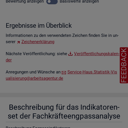
Be­wer­tung
an­zei­gen
Ba­sis­wer­te
an­zei­gen
Er­geb­nis­se im Über­blick
In­for­ma­tio­nen zu den ver­wen­de­ten Zei­chen fin­den Sie in un­
se­rer
Zei­chen­er­klä­rung
FEEDBAC
Nächs­te Ver­öf­fent­li­chung: siehe
Ver­öf­fent­li­chungs­ka­len­
der
An­re­gun­gen und Wün­sche an
Ser­vice-Haus.​Statistik-​Vis​
uali​sier​ung@​arb​eits​agen​tur.​de
Be­schrei­bung für das In­di­ka­to­ren­
set der Fach­kräf­te­eng­pass­ana­ly­se