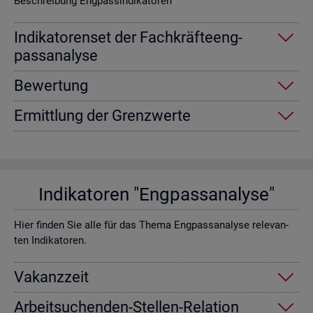
Be­schrei­bung Eng­pas­sin­di­ka­to­ren
In­di­ka­to­ren­set der Fach­kräf­te­eng­
pass­ana­ly­se
Be­wer­tung
Er­mitt­lung der Grenz­wer­te
In­di­ka­to­ren "Eng­pass­ana­ly­se"
Hier fin­den Sie alle für das Thema Eng­pass­ana­ly­se re­le­van­
ten In­di­ka­to­ren.
Va­kanz­zeit
Ar­beit­su­chen­den-Stel­len-Re­la­ti­on