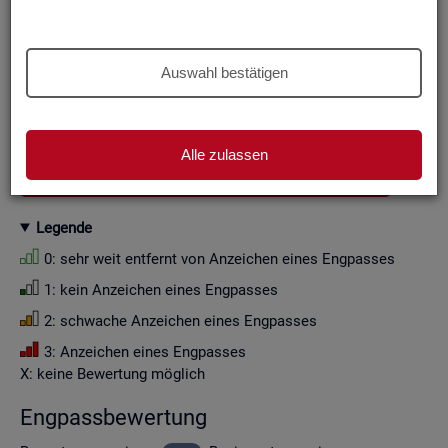
Aus Grün­den der sta­tis­ti­schen Ge­heim­hal­tung wer­den die
Zah­len­wer­te i. d. R. auf Viel­fa­che von Zehn ge­run­det (siehe
Er­läu­te­rung
).
Auswahl bestätigen
Wenn Sie die Fil­ter­ein­stel­lun­gen än­dern, ak­tua­li­sie­ren sich
die Fil­ter­mög­lich­kei­ten und die an­ge­zeig­ten Daten.
Alle zulassen
GESAMTDOWNLOAD ENGPASSANALYSE ALS CSV
Le­gen­de
0: sehr weit ent­fernt von An­zei­chen eines Eng­pas­ses
1: kein An­zei­chen eines Eng­pas­ses
2: schwa­che An­zei­chen eines Eng­pas­ses
3: An­zei­chen eines Eng­pas­ses
X: keine Be­wer­tung mög­lich
Eng­pass­be­wer­tung