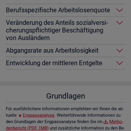
Be­rufs­spe­zi­fi­sche Ar­beits­lo­sen­quo­te
Ver­än­de­rung des An­teils so­zi­al­ver­si­
che­rungs­pflich­ti­ger Be­schäf­ti­gung
von Aus­län­dern
Ab­gangs­ra­te aus Ar­beits­lo­sig­keit
Ent­wick­lung der mitt­le­ren Ent­gel­te
Grund­la­gen
Für aus­führ­li­che­re In­for­ma­tio­nen emp­feh­len wir Ihnen die ak­
tu­el­le
Eng­pass­ana­ly­se
. Wei­ter­füh­ren­de In­for­ma­tio­nen zu
den Grund­la­gen der Eng­pass­ana­ly­se fin­den Sie im
Me­tho­
den­be­richt (PDF, 1MB)
und zu­sätz­li­che In­for­ma­ti­on zu den Be­