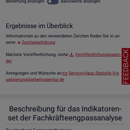
Be­wer­tung
an­zei­gen
Ba­sis­wer­te
an­zei­gen
Er­geb­nis­se im Über­blick
In­for­ma­tio­nen zu den ver­wen­de­ten Zei­chen fin­den Sie in un­
se­rer
Zei­chen­er­klä­rung
FEEDBAC
Nächs­te Ver­öf­fent­li­chung: siehe
Ver­öf­fent­li­chungs­ka­len­
der
An­re­gun­gen und Wün­sche an
Ser­vice-Haus.​Statistik-​Vis​
uali​sier​ung@​arb​eits​agen​tur.​de
Be­schrei­bung für das In­di­ka­to­ren­
set der Fach­kräf­te­eng­pass­ana­ly­se