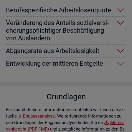
Be­rufs­spe­zi­fi­sche Ar­beits­lo­sen­quo­te
Ver­än­de­rung des An­teils so­zi­al­ver­si­
che­rungs­pflich­ti­ger Be­schäf­ti­gung
von Aus­län­dern
Ab­gangs­ra­te aus Ar­beits­lo­sig­keit
Ent­wick­lung der mitt­le­ren Ent­gel­te
Grund­la­gen
Für aus­führ­li­che­re In­for­ma­tio­nen emp­feh­len wir Ihnen die ak­
tu­el­le
Eng­pass­ana­ly­se
. Wei­ter­füh­ren­de In­for­ma­tio­nen zu
den Grund­la­gen der Eng­pass­ana­ly­se fin­den Sie im
Me­tho­
den­be­richt (PDF, 1MB)
und zu­sätz­li­che In­for­ma­ti­on zu den Be­