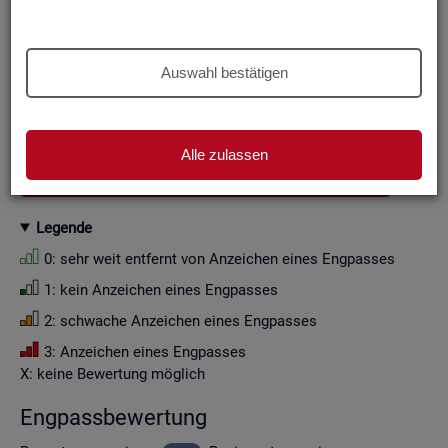
Aus Grün­den der sta­tis­ti­schen Ge­heim­hal­tung wer­den die
Zah­len­wer­te i. d. R. auf Viel­fa­che von Zehn ge­run­det (siehe
Er­läu­te­rung
).
Auswahl bestätigen
Wenn Sie die Fil­ter­ein­stel­lun­gen än­dern, ak­tua­li­sie­ren sich
die Fil­ter­mög­lich­kei­ten und die an­ge­zeig­ten Daten.
Alle zulassen
GESAMTDOWNLOAD ENGPASSANALYSE ALS CSV
Le­gen­de
0: sehr weit ent­fernt von An­zei­chen eines Eng­pas­ses
1: kein An­zei­chen eines Eng­pas­ses
2: schwa­che An­zei­chen eines Eng­pas­ses
3: An­zei­chen eines Eng­pas­ses
X: keine Be­wer­tung mög­lich
Eng­pass­be­wer­tung