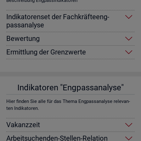
Be­schrei­bung Eng­pas­sin­di­ka­to­ren
In­di­ka­to­ren­set der Fach­kräf­te­eng­
pass­ana­ly­se
Be­wer­tung
Er­mitt­lung der Grenz­wer­te
In­di­ka­to­ren "Eng­pass­ana­ly­se"
Hier fin­den Sie alle für das Thema Eng­pass­ana­ly­se re­le­van­
ten In­di­ka­to­ren.
Va­kanz­zeit
Ar­beit­su­chen­den-Stel­len-Re­la­ti­on