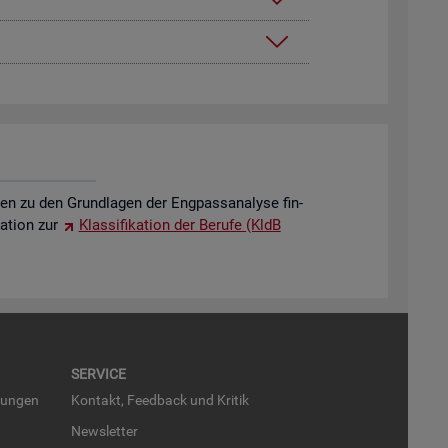
o­nen zu den Grund­la­gen der Eng­pass­ana­ly­se fin­
a­ti­on zur
Klas­si­fi­ka­ti­on der Be­ru­fe (KldB
SER­VICE
run­gen
Kon­takt, Feed­back und Kri­tik
News­let­ter