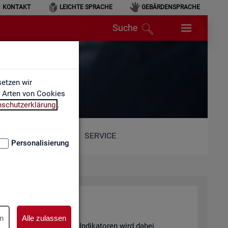
KONTAKT
LEICHTE SPRACHE
GEBÄRDENSPRACHE
Suche
etzen wir
e Arten von Cookies
nschutzerklärung
.
SERVICE
Personalisierung
n
Alle zulassen
and von 6 sta­tis­ti­schen In­di­ka­to­ren wird dabei