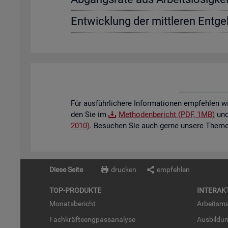
Ent­wick­lung der mitt­le­ren Ent­gel
Für aus­führ­li­che­re In­for­ma­tio­nen emp­feh­len w
den Sie im
Me­tho­den­be­richt (PDF, 1MB)
und 
2010)
. Be­su­chen Sie auch gerne un­se­re The­men
Diese Seite
drucken
empfehlen
TOP-PRO­DUK­TE
IN­TER­AK­
Mo­nats­be­richt
Ar­beits­ma
Fach­kräf­te­eng­pass­ana­ly­se
Aus­bil­du