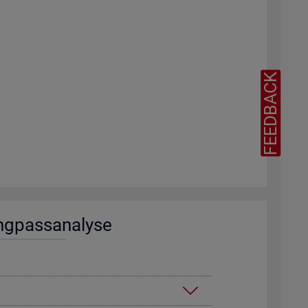
FEEDBACK
ng­pass­ana­ly­se