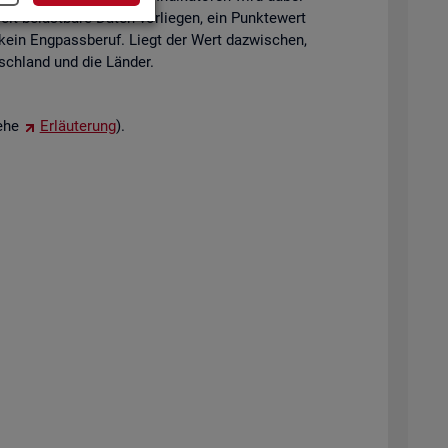
eit be­last­ba­re Daten vor­lie­gen, ein Punk­te­wert
 kein Eng­pass­be­ruf. Liegt der Wert da­zwi­schen,
tsch­land und die Län­der.
iehe
Er­läu­te­rung
).