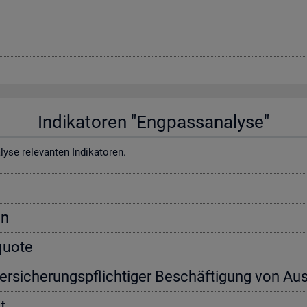
In­di­ka­to­ren "Eng­pass­ana­ly­se"
e re­le­van­ten In­di­ka­to­ren.
on
­quo­te
ver­si­che­rungs­pflich­ti­ger Be­schäf­ti­gung von Aus
t