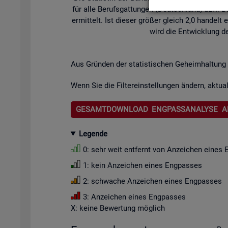
für alle Be­rufs­gat­tun­gen (Deutsch­land) bzw. Be­
er­mit­telt. Ist die­ser grö­ßer gleich 2,0 han­de
wird die Ent­wick­lung de
Aus Grün­den der sta­tis­ti­schen Ge­heim­hal­tung 
Wenn Sie die Fil­ter­ein­stel­lun­gen än­dern, ak­tua­
GESAMTDOWNLOAD ENGPASSANALYSE A
Le­gen­de
0: sehr weit ent­fernt von An­zei­chen eines 
1: kein An­zei­chen eines Eng­pas­ses
2: schwa­che An­zei­chen eines Eng­pas­ses
3: An­zei­chen eines Eng­pas­ses
X: keine Be­wer­tung mög­lich