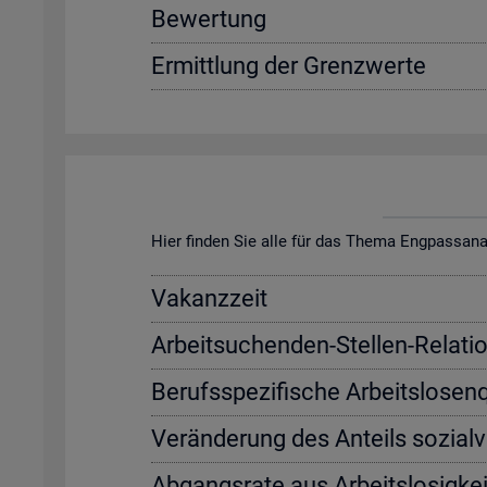
Be­wer­tung
Er­mitt­lung der Grenz­wer­te
Hier fin­den Sie alle für das Thema Eng­pass­ana­ly­s
Va­kanz­zeit
Ar­beit­su­chen­den-Stel­len-Re­la­ti­
Be­rufs­spe­zi­fi­sche Ar­beits­lo­sen
Ver­än­de­rung des An­teils so­zi­al­
Ab­gangs­ra­te aus Ar­beits­lo­sig­kei