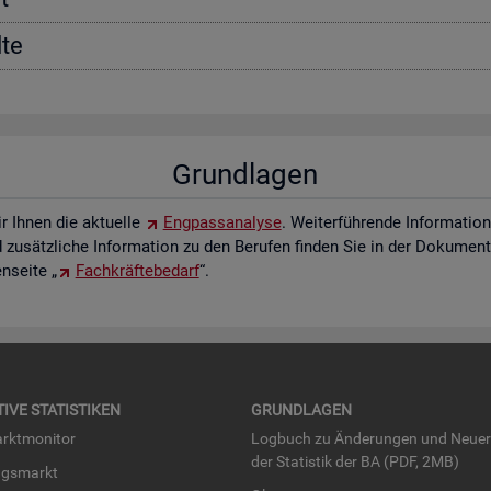
­te
Grund­la­gen
ir Ihnen die ak­tu­el­le
Eng­pass­ana­ly­se
. Wei­ter­füh­ren­de In­for­ma­ti
zu­sätz­li­che In­for­ma­ti­on zu den Be­ru­fen fin­den Sie in der Do­ku­men­t
­sei­te „
Fach­kräf­te­be­darf
“.
TI­VE STA­TIS­TI­KEN
GRUND­LA­GEN
rkt­mo­ni­tor
Log­buch zu Än­de­run­gen und Neue­
der Sta­tis­tik der BA (PDF, 2MB)
ngs­markt