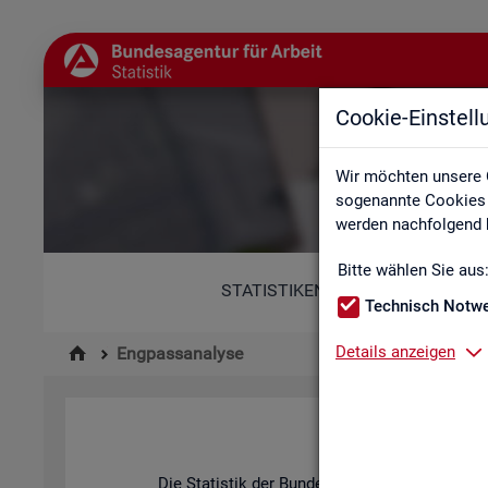
Cookie-Einstel
Wir möchten unsere 
sogenannte Cookies e
werden nachfolgend b
Bitte wählen Sie aus
STATISTIKEN
Technisch Notw
Details anzeigen
Engpassanalyse
Die Sta­tis­tik der Bun­des­agen­tur für Ar­beit be­