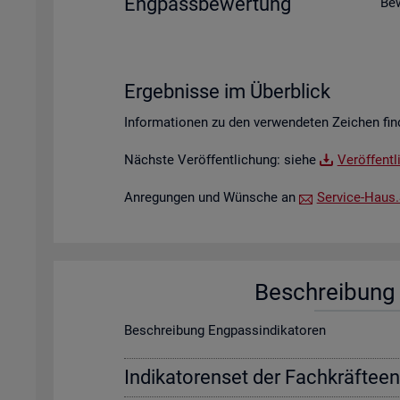
Eng­pass­be­wer­tung
Be­
Er­geb­nis­se im Über­blick
In­for­ma­tio­nen zu den ver­wen­de­ten Zei­chen fin
Nächs­te Ver­öf­fent­li­chung: siehe
Ver­öf­fent­
An­re­gun­gen und Wün­sche an
Ser­vice-Haus.​S
Be­schrei­bung f
Be­schrei­bung Eng­pas­sin­di­ka­to­ren
In­di­ka­to­ren­set der Fach­kräf­te­e