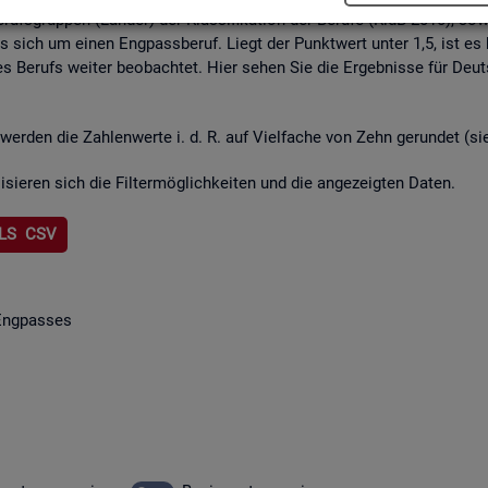
rufs­grup­pen (Län­der) der Klas­si­fi­ka­ti­on der Be­ru­fe (KldB 2010), so­w
lt es sich um einen Eng­pass­be­ruf. Liegt der Punkt­wert unter 1,5, ist es
s Be­rufs wei­ter be­ob­ach­tet. Hier sehen Sie die Er­geb­nis­se für Deu
wer­den die Zah­len­wer­te i. d. R. auf Viel­fa­che von Zehn ge­run­det (s
li­sie­ren sich die Fil­ter­mög­lich­kei­ten und die an­ge­zeig­ten Daten.
LS CSV
Eng­pas­ses