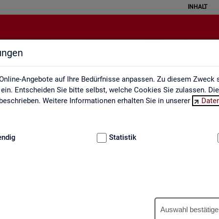
INHALT
lungen
Engpassanalyse
Online-Angebote auf Ihre Bedürfnisse anpassen. Zu diesem Zweck s
in. Entscheiden Sie bitte selbst, welche Cookies Sie zulassen. Di
eschrieben. Weitere Informationen erhalten Sie in unserer
Date
:
GRUNDLAGEN
endig
Statistik
Eng­pass­ana­ly­se
Auswahl bestätige
wer­tet ein­mal jähr­lich die Fach­kräf­te­si­tua­ti­on am Ar­beits­markt. An­h