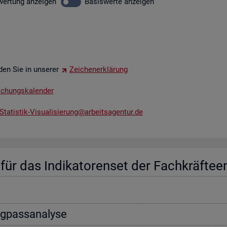
wer­tung
an­zei­gen
Ba­sis­wer­te
an­zei­gen
­den Sie in un­se­rer
Zei­chen­er­klä­rung
li­chungs­ka­len­der
tatistik-​Vis​uali​sier​ung@​arb​eits​agen​tur.​de
ür das In­di­ka­to­ren­set der Fach­kräf­te­e
ng­pass­ana­ly­se