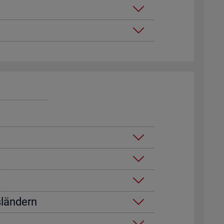
­län­dern