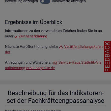
Be­wer­tung
an­zei­gen
Ba­sis­wer­te
an­zei­gen
Er­geb­nis­se im Über­blick
In­for­ma­tio­nen zu den ver­wen­de­ten Zei­chen fin­den Sie in un­
se­rer
Zei­chen­er­klä­rung
FEEDBAC
Nächs­te Ver­öf­fent­li­chung: siehe
Ver­öf­fent­li­chungs­ka­len­
der
An­re­gun­gen und Wün­sche an
Ser­vice-Haus.​Statistik-​Vis​
uali​sier​ung@​arb​eits​agen​tur.​de
Be­schrei­bung für das In­di­ka­to­ren­
set der Fach­kräf­te­eng­pass­ana­ly­se