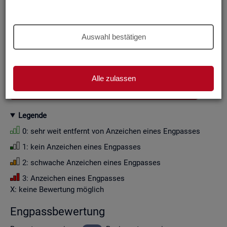
Aus Grün­den der sta­tis­ti­schen Ge­heim­hal­tung wer­den die
Zah­len­wer­te i. d. R. auf Viel­fa­che von Zehn ge­run­det (siehe
Er­läu­te­rung
).
Auswahl bestätigen
Wenn Sie die Fil­ter­ein­stel­lun­gen än­dern, ak­tua­li­sie­ren sich
die Fil­ter­mög­lich­kei­ten und die an­ge­zeig­ten Daten.
Alle zulassen
GESAMTDOWNLOAD ENGPASSANALYSE ALS CSV
Le­gen­de
0: sehr weit ent­fernt von An­zei­chen eines Eng­pas­ses
1: kein An­zei­chen eines Eng­pas­ses
2: schwa­che An­zei­chen eines Eng­pas­ses
3: An­zei­chen eines Eng­pas­ses
X: keine Be­wer­tung mög­lich
Eng­pass­be­wer­tung