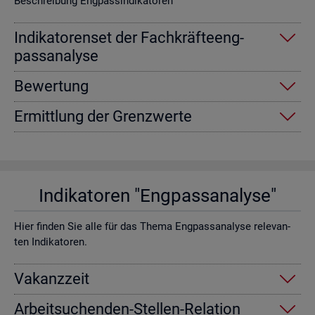
Be­schrei­bung Eng­pas­sin­di­ka­to­ren
In­di­ka­to­ren­set der Fach­kräf­te­eng­
pass­ana­ly­se
Be­wer­tung
Er­mitt­lung der Grenz­wer­te
In­di­ka­to­ren "Eng­pass­ana­ly­se"
Hier fin­den Sie alle für das Thema Eng­pass­ana­ly­se re­le­van­
ten In­di­ka­to­ren.
Va­kanz­zeit
Ar­beit­su­chen­den-Stel­len-Re­la­ti­on