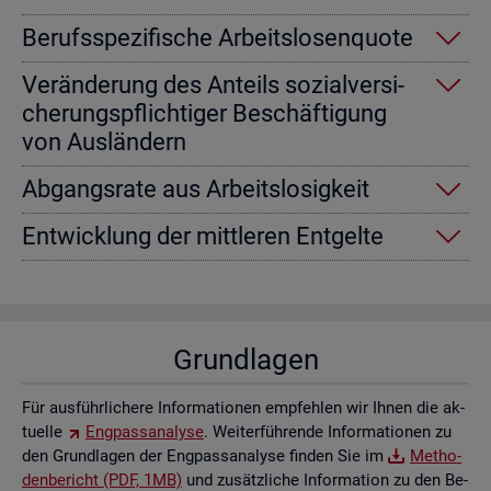
Be­rufs­spe­zi­fi­sche Ar­beits­lo­sen­quo­te
Ver­än­de­rung des An­teils so­zi­al­ver­si­
che­rungs­pflich­ti­ger Be­schäf­ti­gung
von Aus­län­dern
Ab­gangs­ra­te aus Ar­beits­lo­sig­keit
Ent­wick­lung der mitt­le­ren Ent­gel­te
Grund­la­gen
Für aus­führ­li­che­re In­for­ma­tio­nen emp­feh­len wir Ihnen die ak­
tu­el­le
Eng­pass­ana­ly­se
. Wei­ter­füh­ren­de In­for­ma­tio­nen zu
den Grund­la­gen der Eng­pass­ana­ly­se fin­den Sie im
Me­tho­
den­be­richt (PDF, 1MB)
und zu­sätz­li­che In­for­ma­ti­on zu den Be­