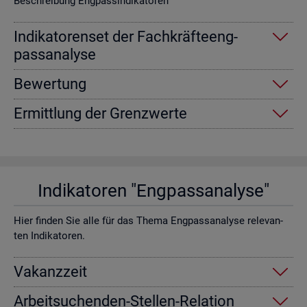
Be­schrei­bung Eng­pas­sin­di­ka­to­ren
In­di­ka­to­ren­set der Fach­kräf­te­eng­
pass­ana­ly­se
Be­wer­tung
Er­mitt­lung der Grenz­wer­te
In­di­ka­to­ren "Eng­pass­ana­ly­se"
Hier fin­den Sie alle für das Thema Eng­pass­ana­ly­se re­le­van­
ten In­di­ka­to­ren.
Va­kanz­zeit
Ar­beit­su­chen­den-Stel­len-Re­la­ti­on