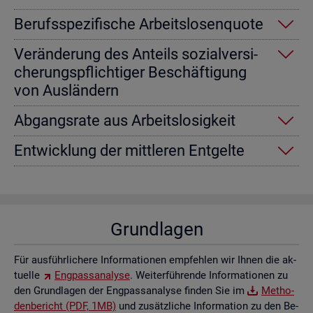
Be­rufs­spe­zi­fi­sche Ar­beits­lo­sen­quo­te
Ver­än­de­rung des An­teils so­zi­al­ver­si­
che­rungs­pflich­ti­ger Be­schäf­ti­gung
von Aus­län­dern
Ab­gangs­ra­te aus Ar­beits­lo­sig­keit
Ent­wick­lung der mitt­le­ren Ent­gel­te
Grund­la­gen
Für aus­führ­li­che­re In­for­ma­tio­nen emp­feh­len wir Ihnen die ak­
tu­el­le
Eng­pass­ana­ly­se
. Wei­ter­füh­ren­de In­for­ma­tio­nen zu
den Grund­la­gen der Eng­pass­ana­ly­se fin­den Sie im
Me­tho­
den­be­richt (PDF, 1MB)
und zu­sätz­li­che In­for­ma­ti­on zu den Be­