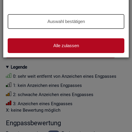
Aus Grün­den der sta­tis­ti­schen Ge­heim­hal­tung wer­den die
Zah­len­wer­te i. d. R. auf Viel­fa­che von Zehn ge­run­det (siehe
Er­läu­te­rung
).
Auswahl bestätigen
Wenn Sie die Fil­ter­ein­stel­lun­gen än­dern, ak­tua­li­sie­ren sich
die Fil­ter­mög­lich­kei­ten und die an­ge­zeig­ten Daten.
Alle zulassen
GESAMTDOWNLOAD ENGPASSANALYSE ALS CSV
Le­gen­de
0: sehr weit ent­fernt von An­zei­chen eines Eng­pas­ses
1: kein An­zei­chen eines Eng­pas­ses
2: schwa­che An­zei­chen eines Eng­pas­ses
3: An­zei­chen eines Eng­pas­ses
X: keine Be­wer­tung mög­lich
Eng­pass­be­wer­tung