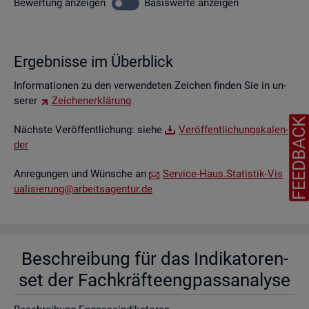
Be­wer­tung
an­zei­gen
Ba­sis­wer­te
an­zei­gen
Er­geb­nis­se im Über­blick
In­for­ma­tio­nen zu den ver­wen­de­ten Zei­chen fin­den Sie in un­
se­rer
Zei­chen­er­klä­rung
FEEDBAC
Nächs­te Ver­öf­fent­li­chung: siehe
Ver­öf­fent­li­chungs­ka­len­
der
An­re­gun­gen und Wün­sche an
Ser­vice-Haus.​Statistik-​Vis​
uali​sier​ung@​arb​eits​agen​tur.​de
Be­schrei­bung für das In­di­ka­to­ren­
set der Fach­kräf­te­eng­pass­ana­ly­se