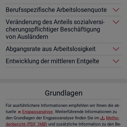
Be­rufs­spe­zi­fi­sche Ar­beits­lo­sen­quo­te
Ver­än­de­rung des An­teils so­zi­al­ver­si­
che­rungs­pflich­ti­ger Be­schäf­ti­gung
von Aus­län­dern
Ab­gangs­ra­te aus Ar­beits­lo­sig­keit
Ent­wick­lung der mitt­le­ren Ent­gel­te
Grund­la­gen
Für aus­führ­li­che­re In­for­ma­tio­nen emp­feh­len wir Ihnen die ak­
tu­el­le
Eng­pass­ana­ly­se
. Wei­ter­füh­ren­de In­for­ma­tio­nen zu
den Grund­la­gen der Eng­pass­ana­ly­se fin­den Sie im
Me­tho­
den­be­richt (PDF, 1MB)
und zu­sätz­li­che In­for­ma­ti­on zu den Be­