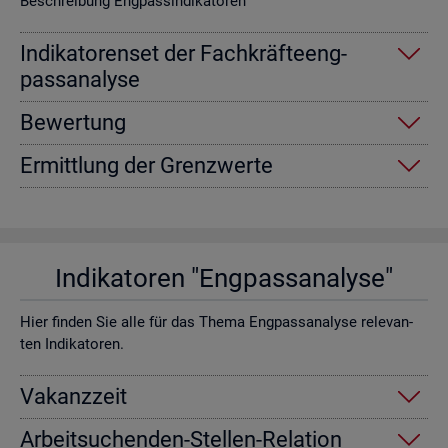
Be­schrei­bung Eng­pas­sin­di­ka­to­ren
In­di­ka­to­ren­set der Fach­kräf­te­eng­
pass­ana­ly­se
Be­wer­tung
Er­mitt­lung der Grenz­wer­te
In­di­ka­to­ren "Eng­pass­ana­ly­se"
Hier fin­den Sie alle für das Thema Eng­pass­ana­ly­se re­le­van­
ten In­di­ka­to­ren.
Va­kanz­zeit
Ar­beit­su­chen­den-Stel­len-Re­la­ti­on