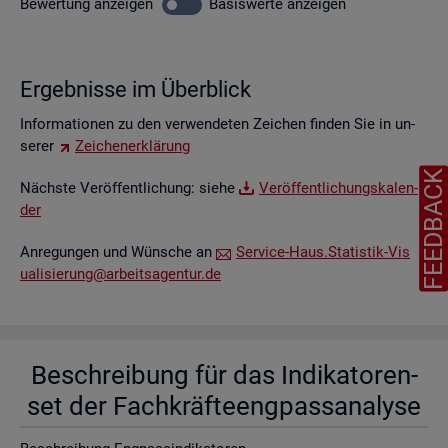
Be­wer­tung
an­zei­gen
Ba­sis­wer­te
an­zei­gen
Er­geb­nis­se im Über­blick
In­for­ma­tio­nen zu den ver­wen­de­ten Zei­chen fin­den Sie in un­
se­rer
Zei­chen­er­klä­rung
FEEDBAC
Nächs­te Ver­öf­fent­li­chung: siehe
Ver­öf­fent­li­chungs­ka­len­
der
An­re­gun­gen und Wün­sche an
Ser­vice-Haus.​Statistik-​Vis​
uali​sier​ung@​arb​eits​agen​tur.​de
Be­schrei­bung für das In­di­ka­to­ren­
set der Fach­kräf­te­eng­pass­ana­ly­se