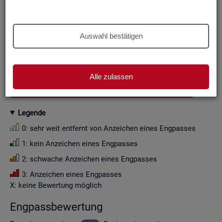
Aus Grün­den der sta­tis­ti­schen Ge­heim­hal­tung wer­den die
Zah­len­wer­te i. d. R. auf Viel­fa­che von Zehn ge­run­det (siehe
Er­läu­te­rung
).
Auswahl bestätigen
Wenn Sie die Fil­ter­ein­stel­lun­gen än­dern, ak­tua­li­sie­ren sich
die Fil­ter­mög­lich­kei­ten und die an­ge­zeig­ten Daten.
Alle zulassen
GESAMTDOWNLOAD ENGPASSANALYSE ALS CSV
Le­gen­de
0: sehr weit ent­fernt von An­zei­chen eines Eng­pas­ses
1: kein An­zei­chen eines Eng­pas­ses
2: schwa­che An­zei­chen eines Eng­pas­ses
3: An­zei­chen eines Eng­pas­ses
X: keine Be­wer­tung mög­lich
Eng­pass­be­wer­tung