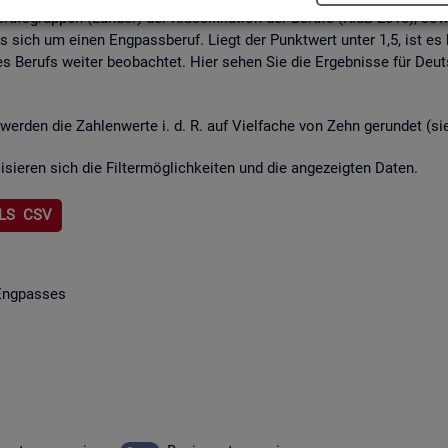
rufs­grup­pen (Län­der) der Klas­si­fi­ka­ti­on der Be­ru­fe (KldB 2010), so­w
lt es sich um einen Eng­pass­be­ruf. Liegt der Punkt­wert unter 1,5, ist es
s Be­rufs wei­ter be­ob­ach­tet. Hier sehen Sie die Er­geb­nis­se für Deu
wer­den die Zah­len­wer­te i. d. R. auf Viel­fa­che von Zehn ge­run­det (s
li­sie­ren sich die Fil­ter­mög­lich­kei­ten und die an­ge­zeig­ten Daten.
LS CSV
Eng­pas­ses