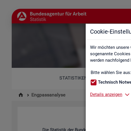
Cookie-Einstel
Wir möchten unsere 
sogenannte Cookies e
werden nachfolgend b
Bitte wählen Sie aus
STATISTIKEN
Technisch Notw
Details anzeigen
Engpassanalyse
Die Sta­tis­tik der Bun­des­agen­tur für Ar­beit be­