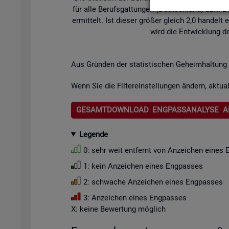
für alle Be­rufs­gat­tun­gen (Deutsch­land) bzw. Be­
er­mit­telt. Ist die­ser grö­ßer gleich 2,0 han­de
wird die Ent­wick­lung de
Aus Grün­den der sta­tis­ti­schen Ge­heim­hal­tung 
Wenn Sie die Fil­ter­ein­stel­lun­gen än­dern, ak­tua­
GESAMTDOWNLOAD ENGPASSANALYSE A
Le­gen­de
0: sehr weit ent­fernt von An­zei­chen eines 
1: kein An­zei­chen eines Eng­pas­ses
2: schwa­che An­zei­chen eines Eng­pas­ses
3: An­zei­chen eines Eng­pas­ses
X: keine Be­wer­tung mög­lich