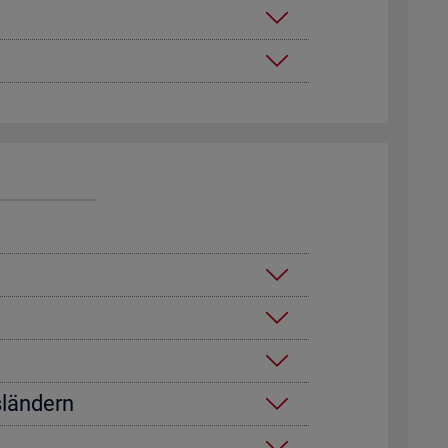
­län­dern