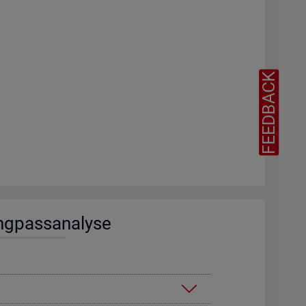
FEEDBACK
ng­pass­ana­ly­se