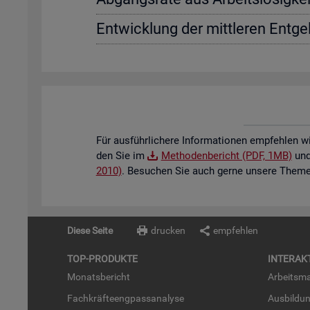
Ent­wick­lung der mitt­le­ren Ent­gel
Für aus­führ­li­che­re In­for­ma­tio­nen emp­feh­len w
den Sie im
Me­tho­den­be­richt (PDF, 1MB)
und 
2010)
. Be­su­chen Sie auch gerne un­se­re The­men
Diese Seite
drucken
empfehlen
TOP-PRO­DUK­TE
IN­TER­AK­
Mo­nats­be­richt
Ar­beits­ma
Fach­kräf­te­eng­pass­ana­ly­se
Aus­bil­du