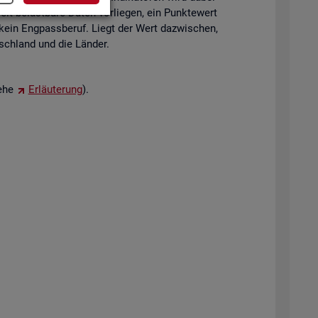
eit be­last­ba­re Daten vor­lie­gen, ein Punk­te­wert
 kein Eng­pass­be­ruf. Liegt der Wert da­zwi­schen,
tsch­land und die Län­der.
iehe
Er­läu­te­rung
).