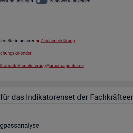
wer­tung
an­zei­gen
Ba­sis­wer­te
an­zei­gen
­den Sie in un­se­rer
Zei­chen­er­klä­rung
li­chungs­ka­len­der
tatistik-​Vis​uali​sier​ung@​arb​eits​agen​tur.​de
ür das In­di­ka­to­ren­set der Fach­kräf­te­e
ng­pass­ana­ly­se