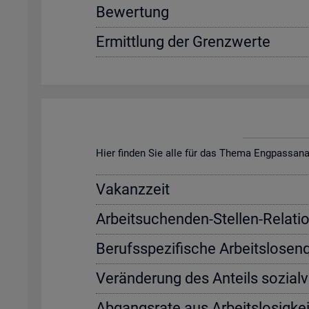
Be­wer­tung
Er­mitt­lung der Grenz­wer­te
Hier fin­den Sie alle für das Thema Eng­pass­ana­ly­s
Va­kanz­zeit
Ar­beit­su­chen­den-Stel­len-Re­la­ti­
Be­rufs­spe­zi­fi­sche Ar­beits­lo­sen
Ver­än­de­rung des An­teils so­zi­al­
Ab­gangs­ra­te aus Ar­beits­lo­sig­kei