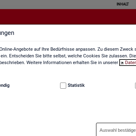
INHALT
lungen
Engpassanalyse
Online-Angebote auf Ihre Bedürfnisse anpassen. Zu diesem Zweck s
in. Entscheiden Sie bitte selbst, welche Cookies Sie zulassen. Di
eschrieben. Weitere Informationen erhalten Sie in unserer
Date
:
GRUNDLAGEN
endig
Statistik
Eng­pass­ana­ly­se
Auswahl bestätige
wer­tet ein­mal jähr­lich die Fach­kräf­te­si­tua­ti­on am Ar­beits­markt. An­h