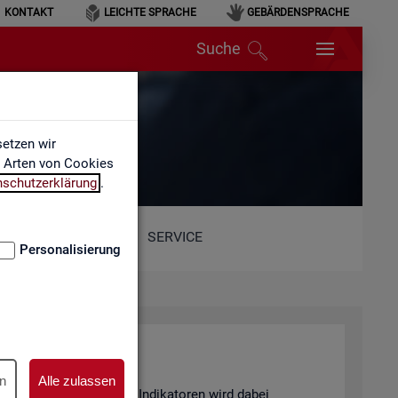
KONTAKT
LEICHTE SPRACHE
GEBÄRDENSPRACHE
Suche
etzen wir
e Arten von Cookies
nschutzerklärung
.
SERVICE
Personalisierung
n
Alle zulassen
and von 6 sta­tis­ti­schen In­di­ka­to­ren wird dabei