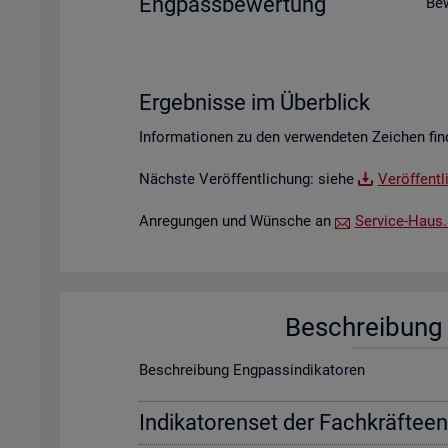
Eng­pass­be­wer­tung
Be­
Er­geb­nis­se im Über­blick
In­for­ma­tio­nen zu den ver­wen­de­ten Zei­chen fin
Nächs­te Ver­öf­fent­li­chung: siehe
Ver­öf­fent­
An­re­gun­gen und Wün­sche an
Ser­vice-Haus.​S
Be­schrei­bung f
Be­schrei­bung Eng­pas­sin­di­ka­to­ren
In­di­ka­to­ren­set der Fach­kräf­te­e