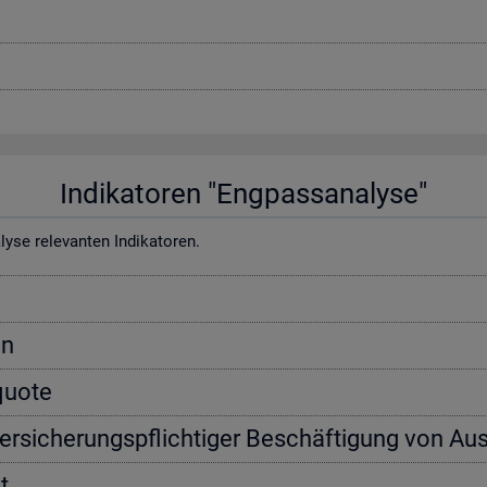
In­di­ka­to­ren "Eng­pass­ana­ly­se"
e re­le­van­ten In­di­ka­to­ren.
on
­quo­te
ver­si­che­rungs­pflich­ti­ger Be­schäf­ti­gung von Aus
t