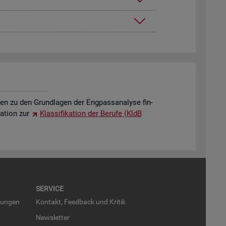
o­nen zu den Grund­la­gen der Eng­pass­ana­ly­se fin­
a­ti­on zur
Klas­si­fi­ka­ti­on der Be­ru­fe (KldB
SER­VICE
run­gen
Kon­takt, Feed­back und Kri­tik
News­let­ter