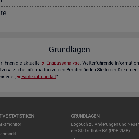
­te
Grund­la­gen
ir Ihnen die ak­tu­el­le
Eng­pass­ana­ly­se
. Wei­ter­füh­ren­de In­for­ma­ti
zu­sätz­li­che In­for­ma­ti­on zu den Be­ru­fen fin­den Sie in der Do­ku­men­t
­sei­te „
Fach­kräf­te­be­darf
“.
TI­VE STA­TIS­TI­KEN
GRUND­LA­GEN
rkt­mo­ni­tor
Log­buch zu Än­de­run­gen und Neue­
der Sta­tis­tik der BA (PDF, 2MB)
ngs­markt