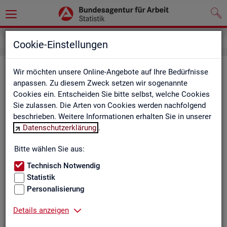
Engpassanalyse
Cookie-Einstellungen
Eng­pass­ana­ly­se
Wir möchten unsere Online-Angebote auf Ihre Bedürfnisse
anpassen. Zu diesem Zweck setzen wir sogenannte
Cookies ein. Entscheiden Sie bitte selbst, welche Cookies
Die Sta­tis­tik der Bun­des­agen­tur für Ar­beit be­wer­tet ein­mal
Sie zulassen. Die Arten von Cookies werden nachfolgend
jähr­lich die Fach­kräf­te­si­tua­ti­on am Ar­beits­markt. An­hand
beschrieben. Weitere Informationen erhalten Sie in unserer
von 6 sta­tis­ti­schen In­di­ka­to­ren wird dabei für alle Be­rufs­gat­
Datenschutzerklärung
.
tun­gen (Deutsch­land) bzw. Be­rufs­grup­pen (Län­der) der Klas­si­
fi­ka­ti­on der Be­ru­fe (KldB 2010), so­weit be­last­ba­re Daten vor­
Bitte wählen Sie aus:
lie­gen, ein Punk­te­wert er­mit­telt. Ist die­ser grö­ßer gleich 2,0
han­delt es sich um einen Eng­pass­be­ruf. Liegt der Punkt­wert
Technisch Notwendig
unter 1,5, ist es kein Eng­pass­be­ruf. Liegt der Wert da­zwi­
Statistik
schen, wird die Ent­wick­lung des Be­rufs wei­ter be­ob­ach­tet.
Personalisierung
Hier sehen Sie die Er­geb­nis­se für Deutsch­land und die Län­
der.
Details anzeigen