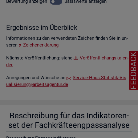
Be­wer­tung
an­zei­gen
Ba­sis­wer­te
an­zei­gen
Er­geb­nis­se im Über­blick
In­for­ma­tio­nen zu den ver­wen­de­ten Zei­chen fin­den Sie in un­
se­rer
Zei­chen­er­klä­rung
FEEDBAC
Nächs­te Ver­öf­fent­li­chung: siehe
Ver­öf­fent­li­chungs­ka­len­
der
An­re­gun­gen und Wün­sche an
Ser­vice-Haus.​Statistik-​Vis​
uali​sier​ung@​arb​eits​agen​tur.​de
Be­schrei­bung für das In­di­ka­to­ren­
set der Fach­kräf­te­eng­pass­ana­ly­se