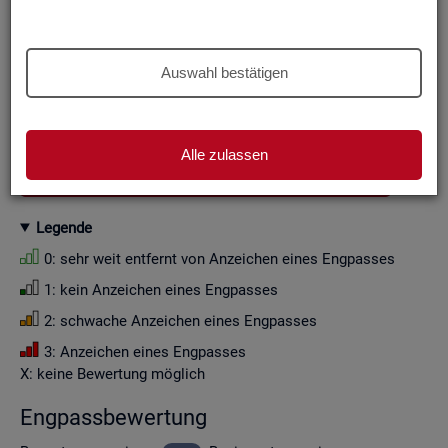
Aus Grün­den der sta­tis­ti­schen Ge­heim­hal­tung wer­den die
Zah­len­wer­te i. d. R. auf Viel­fa­che von Zehn ge­run­det (siehe
Er­läu­te­rung
).
Auswahl bestätigen
Wenn Sie die Fil­ter­ein­stel­lun­gen än­dern, ak­tua­li­sie­ren sich
die Fil­ter­mög­lich­kei­ten und die an­ge­zeig­ten Daten.
Alle zulassen
GESAMTDOWNLOAD ENGPASSANALYSE ALS CSV
Le­gen­de
0: sehr weit ent­fernt von An­zei­chen eines Eng­pas­ses
1: kein An­zei­chen eines Eng­pas­ses
2: schwa­che An­zei­chen eines Eng­pas­ses
3: An­zei­chen eines Eng­pas­ses
X: keine Be­wer­tung mög­lich
Eng­pass­be­wer­tung