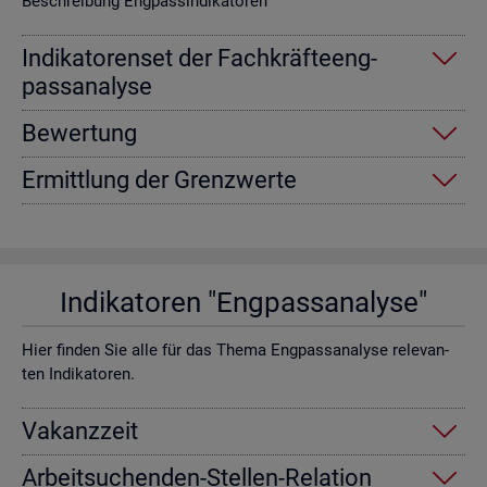
Be­schrei­bung Eng­pas­sin­di­ka­to­ren
In­di­ka­to­ren­set der Fach­kräf­te­eng­
pass­ana­ly­se
Be­wer­tung
Er­mitt­lung der Grenz­wer­te
In­di­ka­to­ren "Eng­pass­ana­ly­se"
Hier fin­den Sie alle für das Thema Eng­pass­ana­ly­se re­le­van­
ten In­di­ka­to­ren.
Va­kanz­zeit
Ar­beit­su­chen­den-Stel­len-Re­la­ti­on