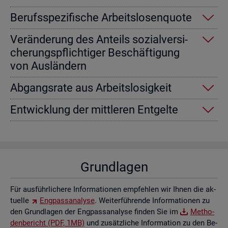
Be­rufs­spe­zi­fi­sche Ar­beits­lo­sen­quo­te
Ver­än­de­rung des An­teils so­zi­al­ver­si­
che­rungs­pflich­ti­ger Be­schäf­ti­gung
von Aus­län­dern
Ab­gangs­ra­te aus Ar­beits­lo­sig­keit
Ent­wick­lung der mitt­le­ren Ent­gel­te
Grund­la­gen
Für aus­führ­li­che­re In­for­ma­tio­nen emp­feh­len wir Ihnen die ak­
tu­el­le
Eng­pass­ana­ly­se
. Wei­ter­füh­ren­de In­for­ma­tio­nen zu
den Grund­la­gen der Eng­pass­ana­ly­se fin­den Sie im
Me­tho­
den­be­richt (PDF, 1MB)
und zu­sätz­li­che In­for­ma­ti­on zu den Be­