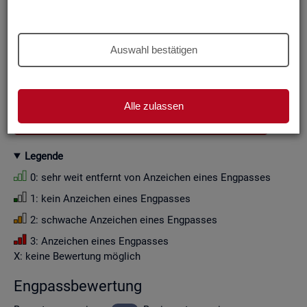
Aus Grün­den der sta­tis­ti­schen Ge­heim­hal­tung wer­den die
Zah­len­wer­te i. d. R. auf Viel­fa­che von Zehn ge­run­det (siehe
Er­läu­te­rung
).
Auswahl bestätigen
Wenn Sie die Fil­ter­ein­stel­lun­gen än­dern, ak­tua­li­sie­ren sich
die Fil­ter­mög­lich­kei­ten und die an­ge­zeig­ten Daten.
Alle zulassen
GESAMTDOWNLOAD ENGPASSANALYSE ALS CSV
Le­gen­de
0: sehr weit ent­fernt von An­zei­chen eines Eng­pas­ses
1: kein An­zei­chen eines Eng­pas­ses
2: schwa­che An­zei­chen eines Eng­pas­ses
3: An­zei­chen eines Eng­pas­ses
X: keine Be­wer­tung mög­lich
Eng­pass­be­wer­tung