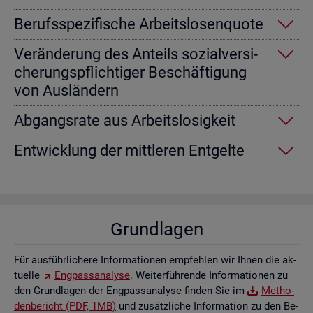
Be­rufs­spe­zi­fi­sche Ar­beits­lo­sen­quo­te
Ver­än­de­rung des An­teils so­zi­al­ver­si­
che­rungs­pflich­ti­ger Be­schäf­ti­gung
von Aus­län­dern
Ab­gangs­ra­te aus Ar­beits­lo­sig­keit
Ent­wick­lung der mitt­le­ren Ent­gel­te
Grund­la­gen
Für aus­führ­li­che­re In­for­ma­tio­nen emp­feh­len wir Ihnen die ak­
tu­el­le
Eng­pass­ana­ly­se
. Wei­ter­füh­ren­de In­for­ma­tio­nen zu
den Grund­la­gen der Eng­pass­ana­ly­se fin­den Sie im
Me­tho­
den­be­richt (PDF, 1MB)
und zu­sätz­li­che In­for­ma­ti­on zu den Be­