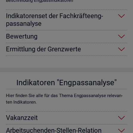
Be­schrei­bung Eng­pas­sin­di­ka­to­ren
In­di­ka­to­ren­set der Fach­kräf­te­eng­
pass­ana­ly­se
Be­wer­tung
Er­mitt­lung der Grenz­wer­te
In­di­ka­to­ren "Eng­pass­ana­ly­se"
Hier fin­den Sie alle für das Thema Eng­pass­ana­ly­se re­le­van­
ten In­di­ka­to­ren.
Va­kanz­zeit
Ar­beit­su­chen­den-Stel­len-Re­la­ti­on