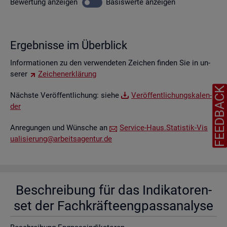
Be­wer­tung
an­zei­gen
Ba­sis­wer­te
an­zei­gen
Er­geb­nis­se im Über­blick
In­for­ma­tio­nen zu den ver­wen­de­ten Zei­chen fin­den Sie in un­
se­rer
Zei­chen­er­klä­rung
FEEDBAC
Nächs­te Ver­öf­fent­li­chung: siehe
Ver­öf­fent­li­chungs­ka­len­
der
An­re­gun­gen und Wün­sche an
Ser­vice-Haus.​Statistik-​Vis​
uali​sier​ung@​arb​eits​agen​tur.​de
Be­schrei­bung für das In­di­ka­to­ren­
set der Fach­kräf­te­eng­pass­ana­ly­se