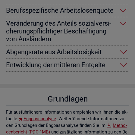
Be­rufs­spe­zi­fi­sche Ar­beits­lo­sen­quo­te
Ver­än­de­rung des An­teils so­zi­al­ver­si­
che­rungs­pflich­ti­ger Be­schäf­ti­gung
von Aus­län­dern
Ab­gangs­ra­te aus Ar­beits­lo­sig­keit
Ent­wick­lung der mitt­le­ren Ent­gel­te
Grund­la­gen
Für aus­führ­li­che­re In­for­ma­tio­nen emp­feh­len wir Ihnen die ak­
tu­el­le
Eng­pass­ana­ly­se
. Wei­ter­füh­ren­de In­for­ma­tio­nen zu
den Grund­la­gen der Eng­pass­ana­ly­se fin­den Sie im
Me­tho­
den­be­richt (PDF, 1MB)
und zu­sätz­li­che In­for­ma­ti­on zu den Be­