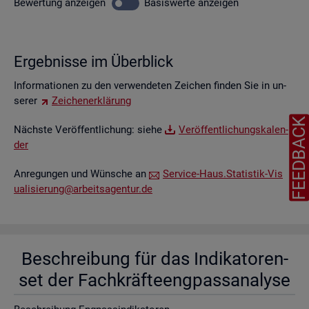
Be­wer­tung
an­zei­gen
Ba­sis­wer­te
an­zei­gen
Er­geb­nis­se im Über­blick
In­for­ma­tio­nen zu den ver­wen­de­ten Zei­chen fin­den Sie in un­
se­rer
Zei­chen­er­klä­rung
FEEDBAC
Nächs­te Ver­öf­fent­li­chung: siehe
Ver­öf­fent­li­chungs­ka­len­
der
An­re­gun­gen und Wün­sche an
Ser­vice-Haus.​Statistik-​Vis​
uali​sier​ung@​arb​eits​agen​tur.​de
Be­schrei­bung für das In­di­ka­to­ren­
set der Fach­kräf­te­eng­pass­ana­ly­se