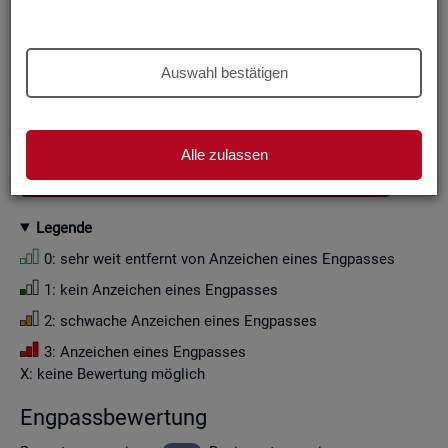
Aus Grün­den der sta­tis­ti­schen Ge­heim­hal­tung wer­den die
Zah­len­wer­te i. d. R. auf Viel­fa­che von Zehn ge­run­det (siehe
Er­läu­te­rung
).
Auswahl bestätigen
Wenn Sie die Fil­ter­ein­stel­lun­gen än­dern, ak­tua­li­sie­ren sich
die Fil­ter­mög­lich­kei­ten und die an­ge­zeig­ten Daten.
Alle zulassen
GESAMTDOWNLOAD ENGPASSANALYSE ALS CSV
Le­gen­de
0: sehr weit ent­fernt von An­zei­chen eines Eng­pas­ses
1: kein An­zei­chen eines Eng­pas­ses
2: schwa­che An­zei­chen eines Eng­pas­ses
3: An­zei­chen eines Eng­pas­ses
X: keine Be­wer­tung mög­lich
Eng­pass­be­wer­tung