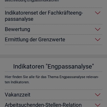
Be­schrei­bung Eng­pas­sin­di­ka­to­ren
In­di­ka­to­ren­set der Fach­kräf­te­eng­
pass­ana­ly­se
Be­wer­tung
Er­mitt­lung der Grenz­wer­te
In­di­ka­to­ren "Eng­pass­ana­ly­se"
Hier fin­den Sie alle für das Thema Eng­pass­ana­ly­se re­le­van­
ten In­di­ka­to­ren.
Va­kanz­zeit
Ar­beit­su­chen­den-Stel­len-Re­la­ti­on