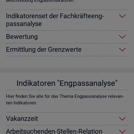
Be­schrei­bung Eng­pas­sin­di­ka­to­ren
In­di­ka­to­ren­set der Fach­kräf­te­eng­
pass­ana­ly­se
Be­wer­tung
Er­mitt­lung der Grenz­wer­te
In­di­ka­to­ren "Eng­pass­ana­ly­se"
Hier fin­den Sie alle für das Thema Eng­pass­ana­ly­se re­le­van­
ten In­di­ka­to­ren.
Va­kanz­zeit
Ar­beit­su­chen­den-Stel­len-Re­la­ti­on