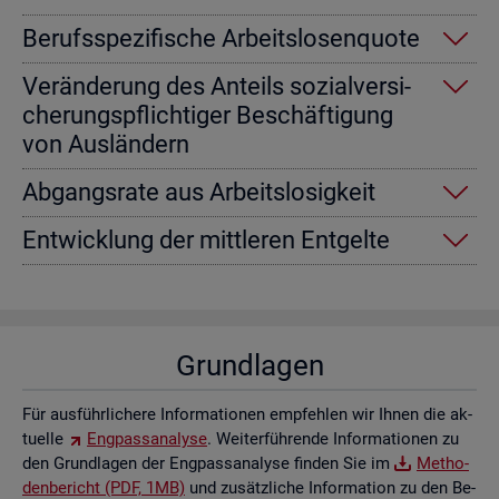
Be­rufs­spe­zi­fi­sche Ar­beits­lo­sen­quo­te
Ver­än­de­rung des An­teils so­zi­al­ver­si­
che­rungs­pflich­ti­ger Be­schäf­ti­gung
von Aus­län­dern
Ab­gangs­ra­te aus Ar­beits­lo­sig­keit
Ent­wick­lung der mitt­le­ren Ent­gel­te
Grund­la­gen
Für aus­führ­li­che­re In­for­ma­tio­nen emp­feh­len wir Ihnen die ak­
tu­el­le
Eng­pass­ana­ly­se
. Wei­ter­füh­ren­de In­for­ma­tio­nen zu
den Grund­la­gen der Eng­pass­ana­ly­se fin­den Sie im
Me­tho­
den­be­richt (PDF, 1MB)
und zu­sätz­li­che In­for­ma­ti­on zu den Be­