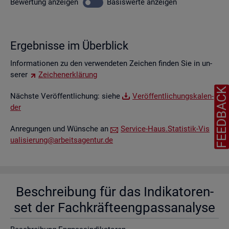
Be­wer­tung
an­zei­gen
Ba­sis­wer­te
an­zei­gen
Er­geb­nis­se im Über­blick
In­for­ma­tio­nen zu den ver­wen­de­ten Zei­chen fin­den Sie in un­
se­rer
Zei­chen­er­klä­rung
FEEDBAC
Nächs­te Ver­öf­fent­li­chung: siehe
Ver­öf­fent­li­chungs­ka­len­
der
An­re­gun­gen und Wün­sche an
Ser­vice-Haus.​Statistik-​Vis​
uali​sier​ung@​arb​eits​agen​tur.​de
Be­schrei­bung für das In­di­ka­to­ren­
set der Fach­kräf­te­eng­pass­ana­ly­se