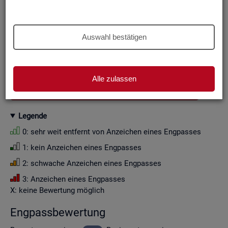
Aus Grün­den der sta­tis­ti­schen Ge­heim­hal­tung wer­den die
Zah­len­wer­te i. d. R. auf Viel­fa­che von Zehn ge­run­det (siehe
Er­läu­te­rung
).
Auswahl bestätigen
Wenn Sie die Fil­ter­ein­stel­lun­gen än­dern, ak­tua­li­sie­ren sich
die Fil­ter­mög­lich­kei­ten und die an­ge­zeig­ten Daten.
Alle zulassen
GESAMTDOWNLOAD ENGPASSANALYSE ALS CSV
Le­gen­de
0: sehr weit ent­fernt von An­zei­chen eines Eng­pas­ses
1: kein An­zei­chen eines Eng­pas­ses
2: schwa­che An­zei­chen eines Eng­pas­ses
3: An­zei­chen eines Eng­pas­ses
X: keine Be­wer­tung mög­lich
Eng­pass­be­wer­tung