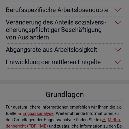
Be­rufs­spe­zi­fi­sche Ar­beits­lo­sen­quo­te
Ver­än­de­rung des An­teils so­zi­al­ver­si­
che­rungs­pflich­ti­ger Be­schäf­ti­gung
von Aus­län­dern
Ab­gangs­ra­te aus Ar­beits­lo­sig­keit
Ent­wick­lung der mitt­le­ren Ent­gel­te
Grund­la­gen
Für aus­führ­li­che­re In­for­ma­tio­nen emp­feh­len wir Ihnen die ak­
tu­el­le
Eng­pass­ana­ly­se
. Wei­ter­füh­ren­de In­for­ma­tio­nen zu
den Grund­la­gen der Eng­pass­ana­ly­se fin­den Sie im
Me­tho­
den­be­richt (PDF, 1MB)
und zu­sätz­li­che In­for­ma­ti­on zu den Be­