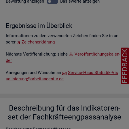
Be­wer­tung
an­zei­gen
Ba­sis­wer­te
an­zei­gen
Er­geb­nis­se im Über­blick
In­for­ma­tio­nen zu den ver­wen­de­ten Zei­chen fin­den Sie in un­
se­rer
Zei­chen­er­klä­rung
FEEDBAC
Nächs­te Ver­öf­fent­li­chung: siehe
Ver­öf­fent­li­chungs­ka­len­
der
An­re­gun­gen und Wün­sche an
Ser­vice-Haus.​Statistik-​Vis​
uali​sier​ung@​arb​eits​agen​tur.​de
Be­schrei­bung für das In­di­ka­to­ren­
set der Fach­kräf­te­eng­pass­ana­ly­se