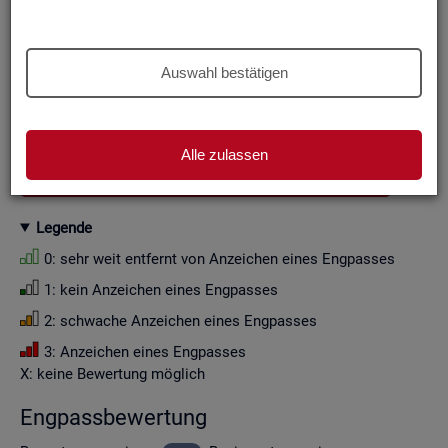
Aus Grün­den der sta­tis­ti­schen Ge­heim­hal­tung wer­den die
Zah­len­wer­te i. d. R. auf Viel­fa­che von Zehn ge­run­det (siehe
Er­läu­te­rung
).
Auswahl bestätigen
Wenn Sie die Fil­ter­ein­stel­lun­gen än­dern, ak­tua­li­sie­ren sich
die Fil­ter­mög­lich­kei­ten und die an­ge­zeig­ten Daten.
Alle zulassen
GESAMTDOWNLOAD ENGPASSANALYSE ALS CSV
Le­gen­de
0: sehr weit ent­fernt von An­zei­chen eines Eng­pas­ses
1: kein An­zei­chen eines Eng­pas­ses
2: schwa­che An­zei­chen eines Eng­pas­ses
3: An­zei­chen eines Eng­pas­ses
X: keine Be­wer­tung mög­lich
Eng­pass­be­wer­tung