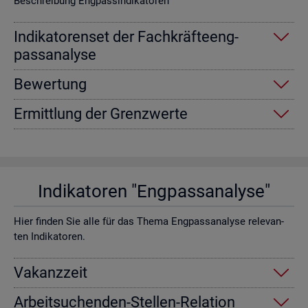
Be­schrei­bung Eng­pas­sin­di­ka­to­ren
In­di­ka­to­ren­set der Fach­kräf­te­eng­
pass­ana­ly­se
Be­wer­tung
Er­mitt­lung der Grenz­wer­te
In­di­ka­to­ren "Eng­pass­ana­ly­se"
Hier fin­den Sie alle für das Thema Eng­pass­ana­ly­se re­le­van­
ten In­di­ka­to­ren.
Va­kanz­zeit
Ar­beit­su­chen­den-Stel­len-Re­la­ti­on