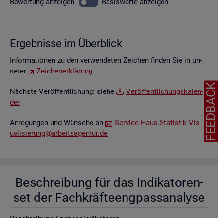
Be­wer­tung
an­zei­gen
Ba­sis­wer­te
an­zei­gen
Er­geb­nis­se im Über­blick
In­for­ma­tio­nen zu den ver­wen­de­ten Zei­chen fin­den Sie in un­
se­rer
Zei­chen­er­klä­rung
FEEDBAC
Nächs­te Ver­öf­fent­li­chung: siehe
Ver­öf­fent­li­chungs­ka­len­
der
An­re­gun­gen und Wün­sche an
Ser­vice-Haus.​Statistik-​Vis​
uali​sier​ung@​arb​eits​agen​tur.​de
Be­schrei­bung für das In­di­ka­to­ren­
set der Fach­kräf­te­eng­pass­ana­ly­se