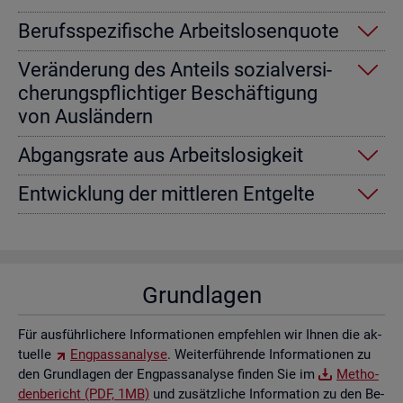
Be­rufs­spe­zi­fi­sche Ar­beits­lo­sen­quo­te
Ver­än­de­rung des An­teils so­zi­al­ver­si­
che­rungs­pflich­ti­ger Be­schäf­ti­gung
von Aus­län­dern
Ab­gangs­ra­te aus Ar­beits­lo­sig­keit
Ent­wick­lung der mitt­le­ren Ent­gel­te
Grund­la­gen
Für aus­führ­li­che­re In­for­ma­tio­nen emp­feh­len wir Ihnen die ak­
tu­el­le
Eng­pass­ana­ly­se
. Wei­ter­füh­ren­de In­for­ma­tio­nen zu
den Grund­la­gen der Eng­pass­ana­ly­se fin­den Sie im
Me­tho­
den­be­richt (PDF, 1MB)
und zu­sätz­li­che In­for­ma­ti­on zu den Be­