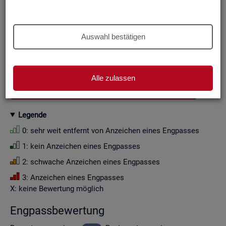
Aus Grün­den der sta­tis­ti­schen Ge­heim­hal­tung wer­den die
Zah­len­wer­te i. d. R. auf Viel­fa­che von Zehn ge­run­det (siehe
Er­läu­te­rung
).
Auswahl bestätigen
Wenn Sie die Fil­ter­ein­stel­lun­gen än­dern, ak­tua­li­sie­ren sich
die Fil­ter­mög­lich­kei­ten und die an­ge­zeig­ten Daten.
Alle zulassen
GESAMTDOWNLOAD ENGPASSANALYSE ALS CSV
Le­gen­de
0: sehr weit ent­fernt von An­zei­chen eines Eng­pas­ses
1: kein An­zei­chen eines Eng­pas­ses
2: schwa­che An­zei­chen eines Eng­pas­ses
3: An­zei­chen eines Eng­pas­ses
X: keine Be­wer­tung mög­lich
Eng­pass­be­wer­tung