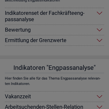
Be­schrei­bung Eng­pas­sin­di­ka­to­ren
In­di­ka­to­ren­set der Fach­kräf­te­eng­
pass­ana­ly­se
Be­wer­tung
Er­mitt­lung der Grenz­wer­te
In­di­ka­to­ren "Eng­pass­ana­ly­se"
Hier fin­den Sie alle für das Thema Eng­pass­ana­ly­se re­le­van­
ten In­di­ka­to­ren.
Va­kanz­zeit
Ar­beit­su­chen­den-Stel­len-Re­la­ti­on