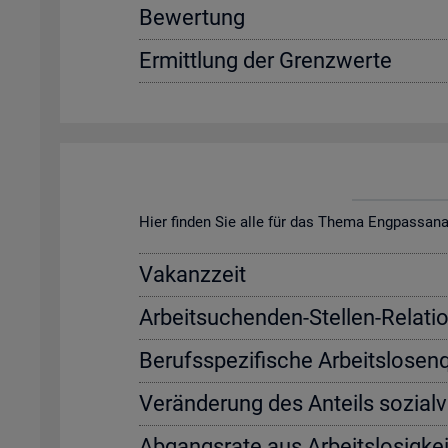
Be­wer­tung
Er­mitt­lung der Grenz­wer­te
Hier fin­den Sie alle für das Thema Eng­pass­ana­ly­s
Va­kanz­zeit
Ar­beit­su­chen­den-Stel­len-Re­la­ti­
Be­rufs­spe­zi­fi­sche Ar­beits­lo­sen
Ver­än­de­rung des An­teils so­zi­al­
Ab­gangs­ra­te aus Ar­beits­lo­sig­kei