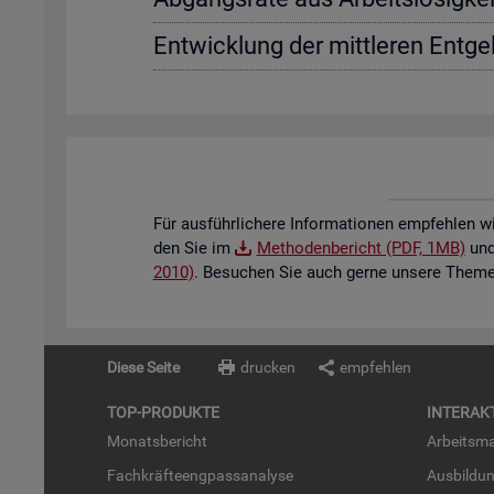
Ent­wick­lung der mitt­le­ren Ent­gel
Für aus­führ­li­che­re In­for­ma­tio­nen emp­feh­len w
den Sie im
Me­tho­den­be­richt (PDF, 1MB)
und 
2010)
. Be­su­chen Sie auch gerne un­se­re The­men
Diese Seite
drucken
empfehlen
TOP-PRO­DUK­TE
IN­TER­AK­
Mo­nats­be­richt
Ar­beits­ma
Fach­kräf­te­eng­pass­ana­ly­se
Aus­bil­du