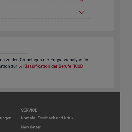
o­nen zu den Grund­la­gen der Eng­pass­ana­ly­se fin­
a­ti­on zur
Klas­si­fi­ka­ti­on der Be­ru­fe (KldB
SER­VICE
run­gen
Kon­takt, Feed­back und Kri­tik
News­let­ter