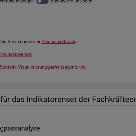
wer­tung
an­zei­gen
Ba­sis­wer­te
an­zei­gen
­den Sie in un­se­rer
Zei­chen­er­klä­rung
li­chungs­ka­len­der
tatistik-​Vis​uali​sier​ung@​arb​eits​agen​tur.​de
ür das In­di­ka­to­ren­set der Fach­kräf­te­e
ng­pass­ana­ly­se