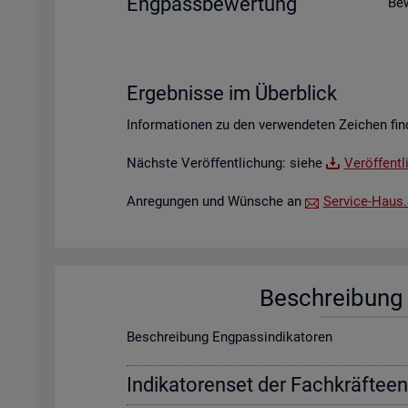
Eng­pass­be­wer­tung
Be­
Er­geb­nis­se im Über­blick
In­for­ma­tio­nen zu den ver­wen­de­ten Zei­chen fin
Nächs­te Ver­öf­fent­li­chung: siehe
Ver­öf­fent­
An­re­gun­gen und Wün­sche an
Ser­vice-Haus.​S
Be­schrei­bung f
Be­schrei­bung Eng­pas­sin­di­ka­to­ren
In­di­ka­to­ren­set der Fach­kräf­te­e