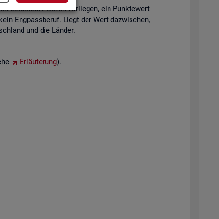
eit be­last­ba­re Daten vor­lie­gen, ein Punk­te­wert
 kein Eng­pass­be­ruf. Liegt der Wert da­zwi­schen,
tsch­land und die Län­der.
iehe
Er­läu­te­rung
).