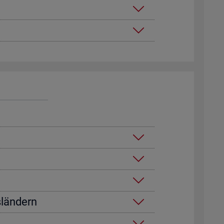
­län­dern