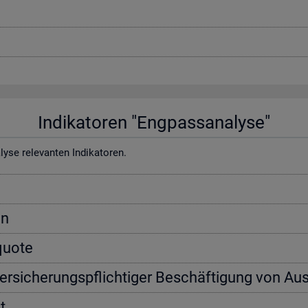
In­di­ka­to­ren "Eng­pass­ana­ly­se"
e re­le­van­ten In­di­ka­to­ren.
on
­quo­te
ver­si­che­rungs­pflich­ti­ger Be­schäf­ti­gung von Aus
t