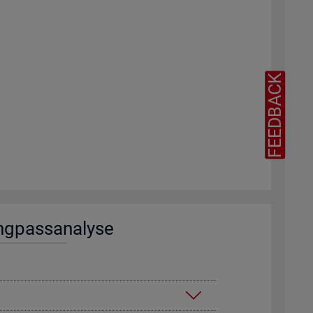
FEEDBACK
ng­pass­ana­ly­se