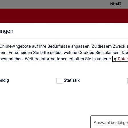
INHALT
lungen
Engpassanalyse
Online-Angebote auf Ihre Bedürfnisse anpassen. Zu diesem Zweck s
in. Entscheiden Sie bitte selbst, welche Cookies Sie zulassen. Di
eschrieben. Weitere Informationen erhalten Sie in unserer
Date
:
GRUNDLAGEN
endig
Statistik
Eng­pass­ana­ly­se
Auswahl bestätige
wer­tet ein­mal jähr­lich die Fach­kräf­te­si­tua­ti­on am Ar­beits­markt. An­h