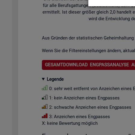
für alle Be­rufs­gat­tun­gen (Deutsch­land) bzw. Be­
er­mit­telt. Ist die­ser grö­ßer gleich 2,0 han­de
wird die Ent­wick­lung de
Aus Grün­den der sta­tis­ti­schen Ge­heim­hal­tung 
Wenn Sie die Fil­ter­ein­stel­lun­gen än­dern, ak­tua­
GESAMTDOWNLOAD ENGPASSANALYSE A
Le­gen­de
0: sehr weit ent­fernt von An­zei­chen eines 
1: kein An­zei­chen eines Eng­pas­ses
2: schwa­che An­zei­chen eines Eng­pas­ses
3: An­zei­chen eines Eng­pas­ses
X: keine Be­wer­tung mög­lich