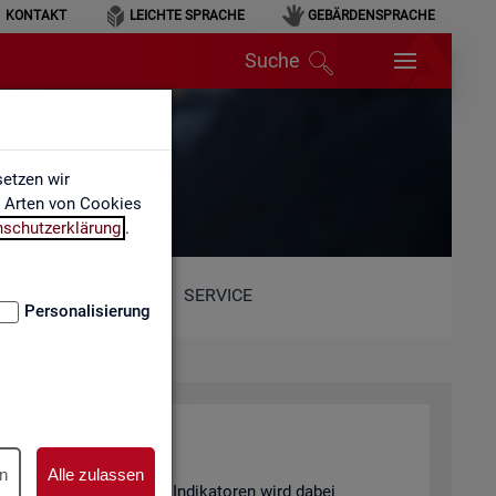
KONTAKT
LEICHTE SPRACHE
GEBÄRDENSPRACHE
Suche
etzen wir
e Arten von Cookies
nschutzerklärung
.
SERVICE
Personalisierung
n
Alle zulassen
and von 6 sta­tis­ti­schen In­di­ka­to­ren wird dabei